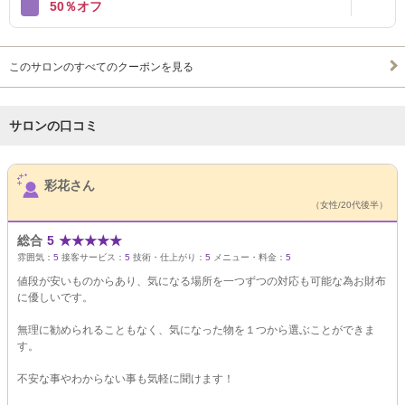
50％オフ
このサロンのすべてのクーポンを見る
サロンの口コミ
サロンPick Up
彩花さん
（女性/20代後半）
総合
5
★
★
★
★
★
雰囲気：
5
接客サービス：
5
技術・仕上がり：
5
メニュー・料金：
5
値段が安いものからあり、気になる場所を一つずつの対応も可能な為お財布
に優しいです。
無理に勧められることもなく、気になった物を１つから選ぶことができま
す。
不安な事やわからない事も気軽に聞けます！