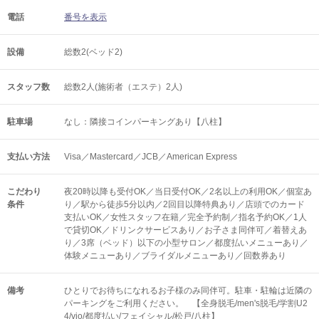
電話
番号を表示
設備
総数2(ベッド2)
スタッフ数
総数2人(施術者（エステ）2人)
駐車場
なし：隣接コインパーキングあり【八柱】
支払い方法
Visa／Mastercard／JCB／American Express
こだわり
夜20時以降も受付OK／当日受付OK／2名以上の利用OK／個室あ
条件
り／駅から徒歩5分以内／2回目以降特典あり／店頭でのカード
支払いOK／女性スタッフ在籍／完全予約制／指名予約OK／1人
で貸切OK／ドリンクサービスあり／お子さま同伴可／着替えあ
り／3席（ベッド）以下の小型サロン／都度払いメニューあり／
体験メニューあり／ブライダルメニューあり／回数券あり
備考
ひとりでお待ちになれるお子様のみ同伴可。駐車・駐輪は近隣の
パーキングをご利用ください。 【全身脱毛/men's脱毛/学割U2
4/vio/都度払い/フェイシャル/松戸/八柱】