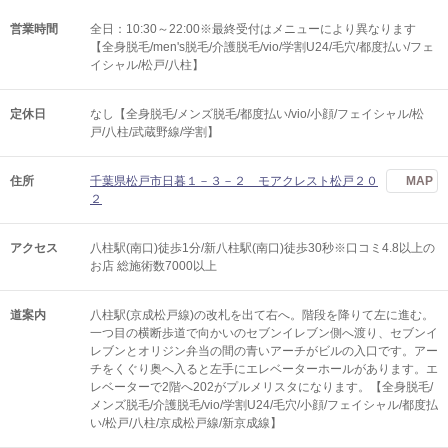
営業時間
全日：10:30～22:00※最終受付はメニューにより異なります
【全身脱毛/men's脱毛/介護脱毛/vio/学割U24/毛穴/都度払い/フェ
イシャル/松戸/八柱】
定休日
なし【全身脱毛/メンズ脱毛/都度払い/vio/小顔/フェイシャル/松
戸/八柱/武蔵野線/学割】
住所
千葉県松戸市日暮１－３－２ モアクレスト松戸２０
MAP
２
アクセス
八柱駅(南口)徒歩1分/新八柱駅(南口)徒歩30秒※口コミ4.8以上の
お店 総施術数7000以上
道案内
八柱駅(京成松戸線)の改札を出て右へ。階段を降りて左に進む。
一つ目の横断歩道で向かいのセブンイレブン側へ渡り、セブンイ
レブンとオリジン弁当の間の青いアーチがビルの入口です。アー
チをくぐり奥へ入ると左手にエレベーターホールがあります。エ
レベーターで2階へ202がプルメリスタになります。【全身脱毛/
メンズ脱毛/介護脱毛/vio/学割U24/毛穴/小顔/フェイシャル/都度払
い/松戸/八柱/京成松戸線/新京成線】