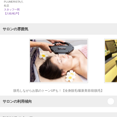
PLUMERISTA八
柱店
スタッフ一同
【八柱/松戸】
サロンの雰囲気
脱毛しながらお肌のトーンUPも！【全身脱毛/最新美容/顔脱毛】
サロンの利用傾向