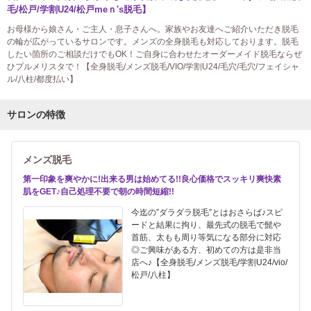
毛/松戸/学割U24/松戸meｎ's脱毛】
お母様から娘さん・ご主人・息子さんへ。家族やお友達へご紹介いただき脱毛
の輪が広がっているサロンです。メンズの全身脱毛も対応しております。脱毛
したい箇所のご相談だけでもOK！ご自身に合わせたオーダーメイド脱毛ならぜ
ひプルメリスタで！【全身脱毛/メンズ脱毛/VIO/学割U24/毛穴/毛穴/フェイシャ
ル/八柱/都度払い】
サロンの特徴
メンズ脱毛
第一印象を爽やかに!出来る男は始めてる!!良心価格でスッキリ爽快素
肌をGET♪自己処理不要で朝の時間短縮!!
今迄の”ダラダラ脱毛”とはおさらば♪スピ
ードと結果に拘り、最先式の脱毛で髭や
首筋、太もも周り等気になる部分に対応
◎ご興味がある方、初めての方は是非当
店へ♪【全身脱毛/メンズ脱毛/学割U24/vio/
松戸/八柱】