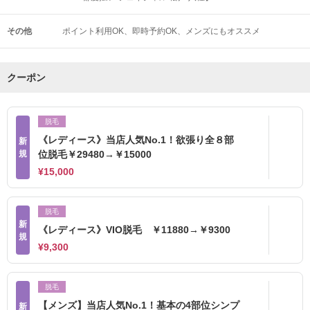
その他
ポイント利用OK
即時予約OK
メンズにもオススメ
クーポン
脱毛
《レディース》当店人気No.1！欲張り全８部
新
規
位脱毛￥29480→￥15000
¥15,000
脱毛
新
《レディース》VIO脱毛 ￥11880→￥9300
規
¥9,300
脱毛
【メンズ】当店人気No.1！基本の4部位シンプ
新