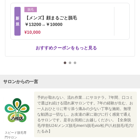
脱毛
【メンズ】顔まるごと脱毛
新
規
￥13200→￥10000
¥10,000
おすすめクーポンをもっと見る
サロンからの一言
予約が取れない、流れ作業…にサヨナラ。7年間、口コミ
で選ばれ続ける隠れ家サロンです。7年の経験が生む、お
一人おひとりに寄り添う痛みの少ない丁寧な施術。無理
な勧誘は一切なし。お友達の家に遊びに行く感覚で通え
るサロンです。是非お気軽にお越しください。【全身脱
毛/学割U24/メンズ脱毛/men's脱毛vio/松戸/八柱脱毛/毛穴/
たるみ】
スピード脱毛専
門サロン