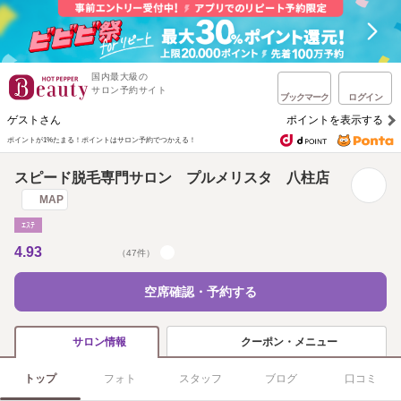
国内最大級の
サロン予約サイト
ブックマーク
ログイン
ゲストさん
ポイントを表示する
ポイントが1%たまる！
ポイントはサロン予約でつかえる！
スピード脱毛専門サロン プルメリスタ 八柱店
MAP
ｴｽﾃ
4.93
（47件）
空席確認・予約する
クーポン・メニュー
サロン情報
トップ
フォト
スタッフ
ブログ
口コミ