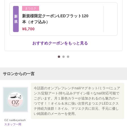
まつエク
新規様限定クーポンLEDフラット120
新
規
本（オフ込み）
¥6,700
おすすめクーポンをもっと見る
サロンからの一言
今話題のオンブレフレンチnail/マグネット/ミラー/ニュア
ンス/定額アート/持ち込みデザイン様々なnail対応可能で
ございます。月１新色カラーが追加されるのも魅力の一
つです！！オイル＆水に強い次世代まつエクLEDエクス
テ持続力抜群！ネイル、マツエク共に目元、手元に優し
い純国産のメーカーを使用。
OZ nail&eyelash
スタッフ一同