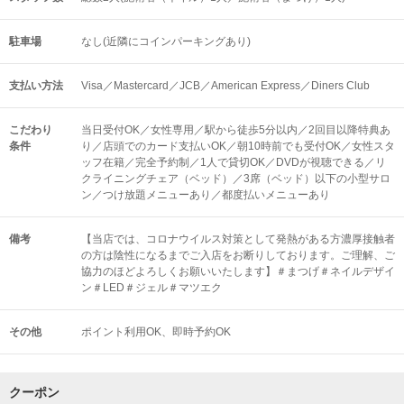
駐車場
なし(近隣にコインパーキングあり)
支払い方法
Visa／Mastercard／JCB／American Express／Diners Club
こだわり
当日受付OK／女性専用／駅から徒歩5分以内／2回目以降特典あ
条件
り／店頭でのカード支払いOK／朝10時前でも受付OK／女性スタ
ッフ在籍／完全予約制／1人で貸切OK／DVDが視聴できる／リ
クライニングチェア（ベッド）／3席（ベッド）以下の小型サロ
ン／つけ放題メニューあり／都度払いメニューあり
備考
【当店では、コロナウイルス対策として発熱がある方濃厚接触者
の方は陰性になるまでご入店をお断りしております。ご理解、ご
協力のほどよろしくお願いいたします】＃まつげ＃ネイルデザイ
ン＃LED＃ジェル＃マツエク
その他
ポイント利用OK
即時予約OK
クーポン