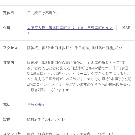
定休日
日（祝日は不定休）
住所
大阪府大阪市浪速区幸町２‐７‐１６ 日殖幸町ビル２
MAP
Ｆ
アクセス
阪神桜川駅3番出口徒歩1分。千日前桜川駅1番出口徒歩1分。
道案内
阪神桜川駅3番出口から東に向かい、すき屋の角を入って1本目
を、右に入ると右に見える日殖幸町ビルの2階です。千日前桜川
駅1番出口から北に向かい、クリーニング屋さんを左に入ると、
左に見える日殖幸町ビルの2階です。★りそな銀行1本裏手(北側)
1階にコインランドリーがございますのでそちらの横階段を登っ
て頂き2階にございます★
電話
番号を表示
設備
総数2(ネイル1／アイ1)
スタッフ数
総数2人(施術者（ネイル）1人／施術者（まつげ）1人)