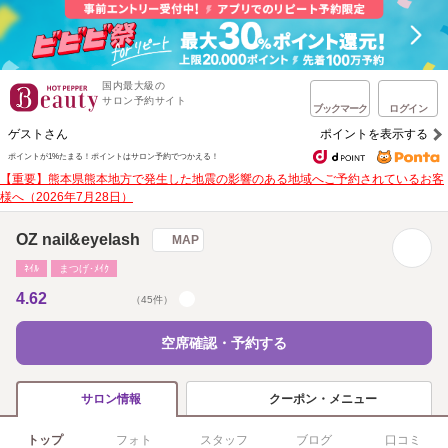
国内最大級の
サロン予約サイト
ブックマーク
ログイン
ゲストさん
ポイントを表示する
ポイントが1%たまる！
ポイントはサロン予約でつかえる！
【重要】熊本県熊本地方で発生した地震の影響のある地域へご予約されているお客
様へ（2026年7月28日）
OZ nail&eyelash
MAP
ﾈｲﾙ
まつげ･ﾒｲｸ
4.62
（45件）
空席確認・予約する
クーポン・メニュー
サロン情報
トップ
フォト
スタッフ
ブログ
口コミ