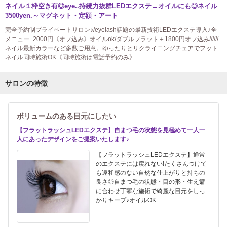
ネイル１枠空き有◎eye..持続力抜群LEDエクステ→オイルにも◎ネイル
3500yen.～マグネット・定額・アート
完全予約制プライベートサロン♪/eyelash話題の最新技術LEDエクステ導入♪全
メニュー+2000円《オフ込み》オイルok/ダブルフラット＋1800円オフ込み//////
ネイル最新カラーなど多数ご用意。ゆったりとリクライニングチェアでフット
ネイル同時施術OK《同時施術は電話予約のみ》
サロンの特徴
ボリュームのある目元にしたい
【フラットラッシュLEDエクステ】自まつ毛の状態を見極めて一人一
人にあったデザインをご提案いたします♪
【フラットラッシュLEDエクステ】通常
のエクステには戻れない!たくさんつけて
も違和感のない自然な仕上がりと持ちの
良さ◎自まつ毛の状態・目の形・生え癖
に合わせ丁寧な施術で綺麗な目元をしっ
かりキープ♪オイルOK