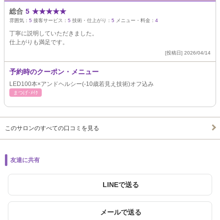
総合
5
★
★
★
★
★
雰囲気：
5
接客サービス：
5
技術・仕上がり：
5
メニュー・料金：
4
丁寧に説明していただきました。
仕上がりも満足です。
[投稿日] 2026/04/14
予約時のクーポン・メニュー
LED100本×アンドヘルシー(-10歳若見え技術)オフ込み
まつげ･ﾒｲｸ
このサロンのすべての口コミを見る
友達に共有
LINEで送る
メールで送る