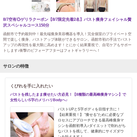
8/7空有◎ゲリラクーポン【8/7限定先着2名】バスト痩身フェイシャル贅
沢スペシャルコース150分
函館市で予約殺到中！最先端痩身美容機器を導入！完全個室のプライベート空
間で楽しく痩身、バストアップ体験ができるサロン。函館市初の手法でバスト
アップの再現性を最大限に高めます！とにかく結果重視で、自宅ケアもサポー
トします♪衝撃のビフォーアフターはフォトギャラリーへ！
サロンの特徴
くびれを手に入れたい
バストを残したまま痩せたい方必見！【8種類の最高峰痩身マシン】で
女性らしいS字のメリハリBodyへ♪
バストUPとS字ボディを目指す方に！
【結果重視！】 ”痩せる”ために必要なプ
ロセスにアプローチできる最高峰痩身マ
シンを函館初導入♪ダイエットで削れがち
なバストを残して、健康的にサイズダウ
ンを叶えます！