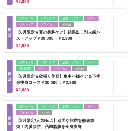
¥2,980
ボディトリ
ボディケア
足裏・リフレ
ボディ
バストケア
ブライダル
その他
新
【8月限定★夏の美胸ケア】結果出し別人級バ
規
ストアップ￥30,000→￥2,980
¥2,980
ボディトリ
ボディケア
足裏・リフレ
ヘッド
小顔矯正
ボディ
ブライダル
その他
新
【8月限定★欲張り美容】集中小顔ケア＆下半
規
身痩身コース￥30,000→￥2,980
¥2,980
ボディトリ
ボディケア
足裏・リフレ
ボディ
ブライダル
その他
新
【8月限定/人気No.1】頑固な脂肪を徹底燃
規
焼！内臓脂肪、凸凹脂肪を全身痩身