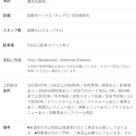
電話
番号を表示
設備
総数4(ベッド3／チェア5／完全個室4)
スタッフ数
総数4人(スタッフ4人)
駐車場
5台以上駐車スペース有り
支払い方法
Visa／Mastercard／American Express
※店頭で利用可能なお支払い方法を記載しています。スマート支払いではご
利用いただけない場合がございます。
こだわり
当日受付OK／2名以上の利用OK／女性専用／個室あり／駐車場
条件
あり／2回目以降特典あり／店頭でのカード支払いOK／朝10時
前でも受付OK／年中無休／女性スタッフ在籍／完全予約制／1人
で貸切OK／ドリンクサービスあり／メイクルームあり／着替え
あり／都度払いメニューあり／体験メニューあり／ブライダルメ
ニューあり／回数券あり／スクール併設
備考
■未成年の方は初回は保護者の方とご来店をお願いしておりま
す。■同業者の方のご予約、ご来店はお断りしております。サロ