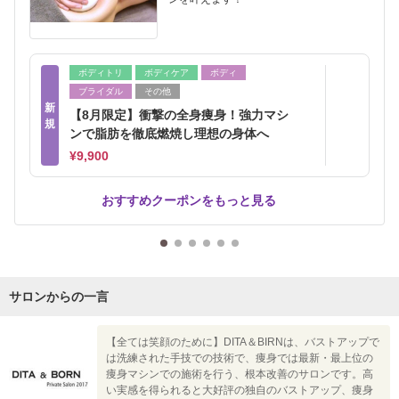
ボディトリ
ボディケア
ボディ
ブライダル
その他
新
【8月限定】衝撃の全身痩身！強力マシ
規
ンで脂肪を徹底燃焼し理想の身体へ
¥9,900
おすすめクーポンをもっと見る
サロンからの一言
【全ては笑顔のために】DITA＆BIRNは、バストアップで
は洗練された手技での技術で、痩身では最新・最上位の
痩身マシンでの施術を行う、根本改善のサロンです。高
い実感を得られると大好評の独自のバストアップ、痩身