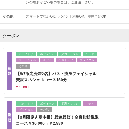
ンの場所がご不明の場合は、ご連絡下さい。
その他
スマート支払いOK
ポイント利用OK
即時予約OK
クーポン
ボディトリ
ボディケア
足裏・リフレ
ヘッド
フェイシャル
ボディ
バストケア
ブライダル
その他
新
規
【8/7限定先着2名】バスト痩身フェイシャル
贅沢スペシャルコース150分
¥3,980
ボディトリ
ボディケア
足裏・リフレ
ボディ
ブライダル
その他
新
【8月限定★夏本番】最速最短！全身脂肪撃退
規
コース￥30,000→￥2,980