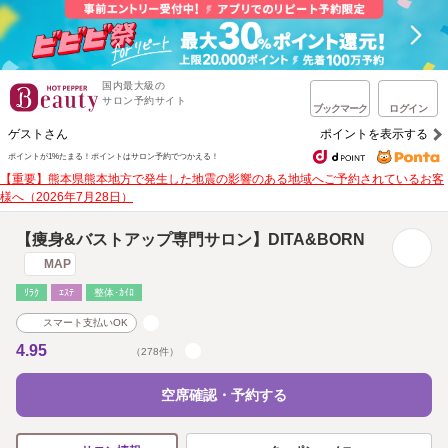
国内最大級の
サロン予約サイト
ブックマーク
ログイン
ゲストさん
ポイントを表示する
ポイントが1%たまる！
ポイントはサロン予約でつかえる！
【重要】熊本県熊本地方で発生した地震の影響のある地域へご予約されているお客
様へ（2026年7月28日）
【痩身&バストアップ専門サロン】DITA&BORN
MAP
ﾘﾗｸ
ｴｽﾃ
整体･ｶｲﾛ
スマート支払いOK
4.95
（278件）
空席確認・予約する