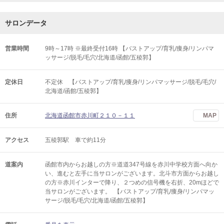
サロンデータ
営業時間
9時～17時 ※最終受付16時 【バストアップ/育乳/痩身/リンパマ
ッサージ/脱毛/毛穴/北海道/函館/五稜郭】
定休日
不定休 【バストアップ/育乳/痩身/リンパマッサージ/脱毛/毛穴/
北海道/函館/五稜郭】
住所
北海道函館市赤川町２１０－１１
MAP
アクセス
五稜郭駅 車で約11分
道案内
函館市内からお越しの方※道道347号線を赤川中学校方面へ向か
い、進むと左手に当サロンがございます。北斗市方面からお越し
の方※赤川インターで降り、２つめの信号機を右折、20mほどで
当サロンがございます。 【バストアップ/育乳/痩身/リンパマッ
サージ/脱毛/毛穴/北海道/函館/五稜郭】