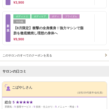
¥3,900
ボディトリ
ボディケア
ボディ
ブライダル
その他
新
【8月限定】衝撃の全身痩身！強力マシンで脂
規
肪を徹底燃焼し理想の身体へ
¥9,900
このサロンのすべてのクーポンを見る
サロンの口コミ
サロンPick Up
こばやしさん
（女性/20代後半/会社員）
総合
5
★
★
★
★
★
雰囲気：
5
接客サービス：
5
技術・仕上がり：
5
メニュー・料金：
5