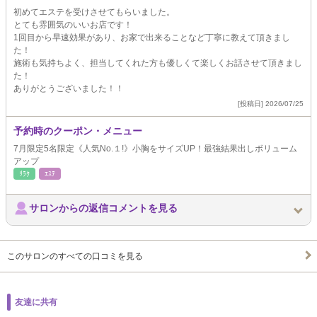
初めてエステを受けさせてもらいました。
とても雰囲気のいいお店です！
1回目から早速効果があり、お家で出来ることなど丁寧に教えて頂きまし
た！
施術も気持ちよく、担当してくれた方も優しくて楽しくお話させて頂きまし
た！
ありがとうございました！！
[投稿日] 2026/07/25
予約時のクーポン・メニュー
7月限定5名限定《人気No.１!》小胸をサイズUP！最強結果出しボリューム
アップ
ﾘﾗｸ
ｴｽﾃ
サロンからの返信コメントを見る
このサロンのすべての口コミを見る
友達に共有