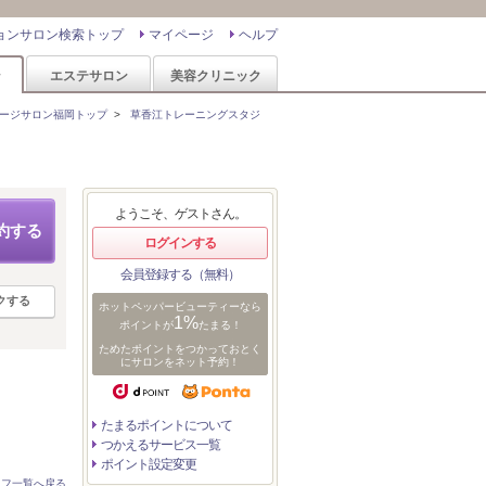
ョンサロン検索トップ
マイページ
ヘルプ
ン
エステサロン
美容クリニック
ージサロン福岡トップ
>
草香江トレーニングスタジ
ようこそ、ゲストさん。
約する
ログインする
会員登録する（無料）
クする
ホットペッパービューティーなら
1%
ポイントが
たまる！
ためたポイントをつかっておとく
にサロンをネット予約！
たまるポイントについて
つかえるサービス一覧
ポイント設定変更
ッフ一覧へ戻る