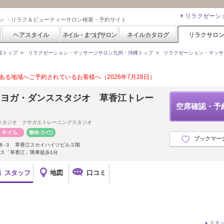
リラクゼーシ
ン ・リラク＆ビューティーサロン検索・予約サイト
ヘアスタイル
ネイル・まつげサロン
ネイルカタログ
リラクサロ
索トップ
>
リラクゼーション・マッサージサロン九州・沖縄トップ
>
リラクゼーション・マッサ
る地域へご予約されているお客様へ（2026年7月28日）
×ヨガ・ダンススタジオ 草香江トレー
空席確認・予
スタジオ クサガエトレーニングスタジオ
ブックマー
８-３ 草香江スカイハイツビル２階
ス「草香江」降車徒歩1分
スタッフ
地図
口コミ
スタ