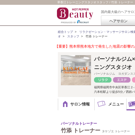
草香江トレーニングスタジオスタッフ / 竹添 トレーナー
国内最大級のヘアサロ
ヘアサロン
総合トップ
>
リラクゼーション・マッサージサロン検
オ
>
スタッフ
>
竹添 トレーナー
【重要】熊本県熊本地方で発生した地震の影響のあ
パーソナルジム
ニングスタジオ
パーソナルジム ヨガダンス
福岡県福岡市中央区草香江２-
六本松駅より徒歩5分／西鉄バ
サロン情報
メニュー
パーソナルトレーナー
竹添 トレーナー
タケゾエ トレーナー