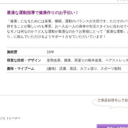
最適な運動指導で健康作りのお手伝い！
「健康」になるためには栄養、睡眠、運動のバランスが大切です。ただそのバ
持することが難しいのも事実。お一人お一人の身体や生活スタイルに合わせて
なモノは何なのか？どんな運動が最適なのか？お客様にとって「最適な運動」
り」に励んでいただけるようサポートさせていただいています！
施術歴
16年
得意な技術・デザイン
姿勢改善、腰痛、肩凝りの根本改善、ペアストレッ
趣味・マイブーム
(趣味) 読書、落語、カフェ巡り、スポーツ観戦
ゾエ トレーナー