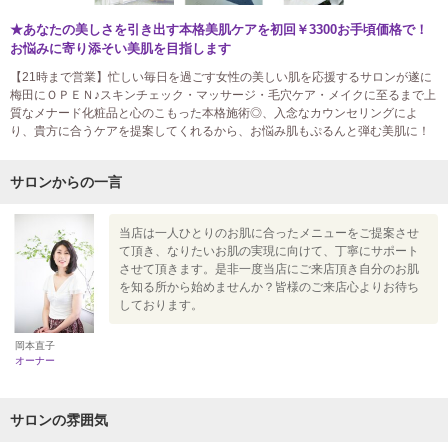
★あなたの美しさを引き出す本格美肌ケアを初回￥3300お手頃価格で！
お悩みに寄り添そい美肌を目指します
【21時まで営業】忙しい毎日を過ごす女性の美しい肌を応援するサロンが遂に
梅田にＯＰＥＮ♪スキンチェック・マッサージ・毛穴ケア・メイクに至るまで上
質なメナード化粧品と心のこもった本格施術◎、入念なカウンセリングによ
り、貴方に合うケアを提案してくれるから、お悩み肌もぷるんと弾む美肌に！
サロンからの一言
当店は一人ひとりのお肌に合ったメニューをご提案させ
て頂き、なりたいお肌の実現に向けて、丁寧にサポート
させて頂きます。是非一度当店にご来店頂き自分のお肌
を知る所から始めませんか？皆様のご来店心よりお待ち
しております。
岡本直子
オーナー
サロンの雰囲気