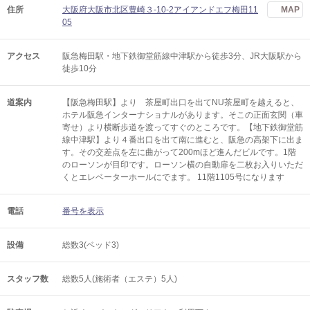
住所
大阪府大阪市北区豊崎３-10-2アイアンドエフ梅田11
MAP
05
アクセス
阪急梅田駅・地下鉄御堂筋線中津駅から徒歩3分、JR大阪駅から
徒歩10分
道案内
【阪急梅田駅】より 茶屋町出口を出てNU茶屋町を越えると、
ホテル阪急インターナショナルがあります。そこの正面玄関（車
寄せ）より横断歩道を渡ってすぐのところです。【地下鉄御堂筋
線中津駅】より４番出口を出て南に進むと、阪急の高架下に出ま
す。その交差点を左に曲がって200mほど進んだビルです。1階
のローソンが目印です。ローソン横の自動扉を二枚お入りいただ
くとエレベーターホールにでます。 11階1105号になります
電話
番号を表示
設備
総数3(ベッド3)
スタッフ数
総数5人(施術者（エステ）5人)