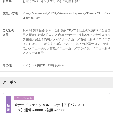
駐車場
お近くのパーキングエリアをご利用下さい
支払い方法
Visa／Mastercard／JCB／American Express／Diners Club／Pa
yPay aupay
こだわり
夜20時以降も受付OK／当日受付OK／2名以上の利用OK／女性専
条件
用／駅から徒歩5分以内／店頭でのカード支払いOK／女性スタッ
フ在籍／完全予約制／メイクルームあり／着替えあり／アメニテ
ィまたはコスメが充実／3席（ベッド）以下の小型サロン／都度
払いメニューあり／体験メニューあり／ブライダルメニューあり
／スクール併設
その他
ポイント利用OK
即時予約OK
クーポン
フェイシャル
メナードフェイシャルエステ【アドバンスコ
新
規
ース】通常￥8800→初回￥3300