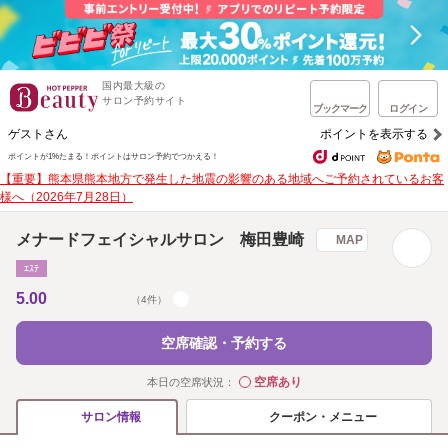
国内最大級の
サロン予約サイト
ブックマーク
ログイン
ゲストさん
ポイントを表示する
ポイントが1%たまる！
ポイントはサロン予約でつかえる！
【重要】熊本県熊本地方で発生した地震の影響のある地域へご予約されているお客
様へ（2026年7月28日）
メナードフェイシャルサロン 梅田豊崎
MAP
ｴｽﾃ
5.00
（4件）
空席確認・予約する
空席あり
本日の空席状況：
◯
クーポン・メニュー
サロン情報