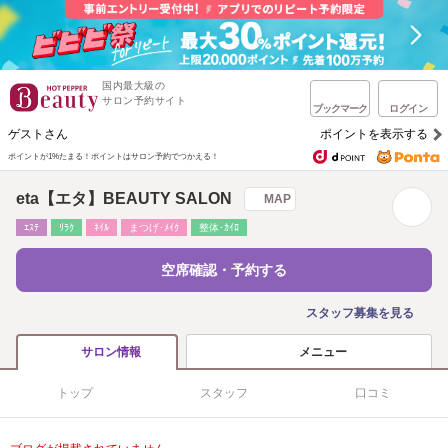
国内最大級の
サロン予約サイト
ブックマーク
ログイン
ゲストさん
ポイントを表示する
ポイントが1%たまる！
ポイントはサロン予約でつかえる！
eta【エタ】BEAUTY SALON
MAP
ｴｽﾃ
ﾘﾗｸ
ﾈｲﾙ
まつげ･ﾒｲｸ
整体･ｶｲﾛ
空席確認・予約する
スタッフ募集を見る
メニュー
サロン情報
トップ
スタッフ
口コミ