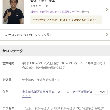
鈴木（孝） 孝宏
スズキ タカヒロ
指名料：550円☆話しやすさ◎店舗リーダー
（歴4年）
話かけやすい人気セラピスト！（男女ともに人気！）
このサロンのすべてのスタッフを見る
サロンデータ
営業時間
平日11:00～23:00／土日祝10:00～23:00(ＬＯ：1時間施術の場
合22:00、30分施術の場合22:30)
定休日
年中無休（年末年始を除く）
住所
東京都品川区東五反田５－２７－６ 第一五反田ビル
MAP
５０３
アクセス
JR五反田駅から徒歩1分/大崎駅から徒歩13分/目黒駅から徒歩13