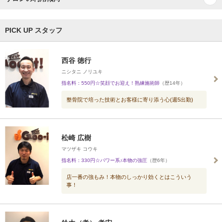
PICK UP スタッフ
西谷 徳行
ニシタニ ノリユキ
指名料：550円☆笑顔でお迎え！熟練施術師
（歴14年）
整骨院で培った技術とお客様に寄り添う心(週5出勤)
松崎 広樹
マツザキ コウキ
指名料：330円☆パワー系♪本物の強圧
（歴6年）
店一番の強もみ！本物のしっかり効くとはこういう
事！