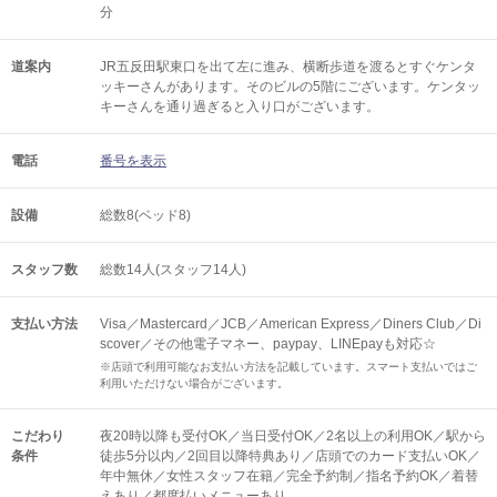
分
道案内
JR五反田駅東口を出て左に進み、横断歩道を渡るとすぐケンタ
ッキーさんがあります。そのビルの5階にございます。ケンタッ
キーさんを通り過ぎると入り口がございます。
電話
番号を表示
設備
総数8(ベッド8)
スタッフ数
総数14人(スタッフ14人)
支払い方法
Visa／Mastercard／JCB／American Express／Diners Club／Di
scover／その他電子マネー、paypay、LINEpayも対応☆
※店頭で利用可能なお支払い方法を記載しています。スマート支払いではご
利用いただけない場合がございます。
こだわり
夜20時以降も受付OK／当日受付OK／2名以上の利用OK／駅から
条件
徒歩5分以内／2回目以降特典あり／店頭でのカード支払いOK／
年中無休／女性スタッフ在籍／完全予約制／指名予約OK／着替
えあり／都度払いメニューあり