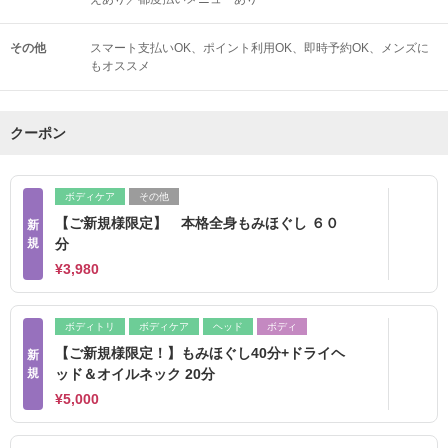
その他
スマート支払いOK
ポイント利用OK
即時予約OK
メンズに
もオススメ
クーポン
ボディケア
その他
【ご新規様限定】 本格全身もみほぐし ６０
新
規
分
¥3,980
ボディトリ
ボディケア
ヘッド
ボディ
【ご新規様限定！】もみほぐし40分+ドライヘ
新
規
ッド＆オイルネック 20分
¥5,000