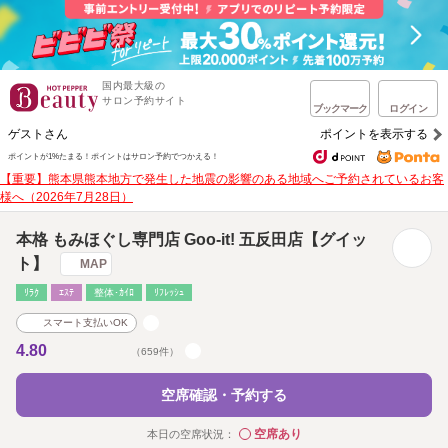
国内最大級の
サロン予約サイト
ブックマーク
ログイン
ゲストさん
ポイントを表示する
ポイントが1%たまる！
ポイントはサロン予約でつかえる！
【重要】熊本県熊本地方で発生した地震の影響のある地域へご予約されているお客
様へ（2026年7月28日）
本格 もみほぐし専門店 Goo-it! 五反田店【グイッ
ト】
MAP
ﾘﾗｸ
ｴｽﾃ
整体･ｶｲﾛ
ﾘﾌﾚｯｼｭ
スマート支払いOK
4.80
（659件）
空席確認・予約する
空席あり
本日の空席状況：
◯