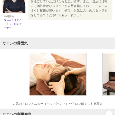
を過ごしていただけたらと思います。また、当店には幅
広く個性豊かなスタッフが多数在籍しており、一人一人
ほぐし技術が違います。ぜひ、お気に入りのスタッフを
探してみてください☆五反田駅チカ♪
中嶋真由
Goo-it！【グイッ
ト】五反田店オ
ーナー
サロンの雰囲気
人気のアロマメニュー（ヘッド/ハンド）やアロマほぐしも充実☆
サロンの利用傾向