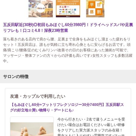
五反田駅近(30秒)◎初回もみほぐし60分3980円！ドライヘッドスパや足裏
リフレも！口コミ4.8！深夜23時営業
落ち着きのある店内で肩から腰、足裏まで全身をもみほぐし溜まった疲れをリ
セット！五反田店は、誰もが気軽に立ち寄れ心身ともに安らげるお店です。頭
痛/肩こり/腰痛/足のむくみ/リンパ改善その日のお客様にあった施術が可能で、
マッサージ・整体ファンの方々からの評価も高いです♪女性スタッフも多数活躍
中。
サロンの特徴
友達・カップルで利用したい
【もみほぐし60分+フットリフレクソロジー30分7400円】五反田駅ス
グの好立地☆買い物帰り・デートにも♪
今から行きたい・2名で違うメニューを受
けたい場合はお電話ください♪厳しい研修
をクリアした実力派スタッフのみ在籍！
男女ともに入りやすい雰囲気です♪マッサ