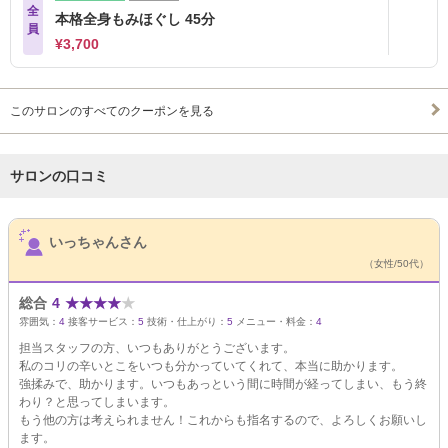
全
本格全身もみほぐし 45分
員
¥3,700
このサロンのすべてのクーポンを見る
サロンの口コミ
サロンPick Up
いっちゃんさん
（女性/50代）
総合
4
★
★
★
★
★
雰囲気：
4
接客サービス：
5
技術・仕上がり：
5
メニュー・料金：
4
担当スタッフの方、いつもありがとうございます。
私のコリの辛いとこをいつも分かっていてくれて、本当に助かります。
強揉みで、助かります。いつもあっという間に時間が経ってしまい、もう終
わり？と思ってしまいます。
もう他の方は考えられません！これからも指名するので、よろしくお願いし
ます。