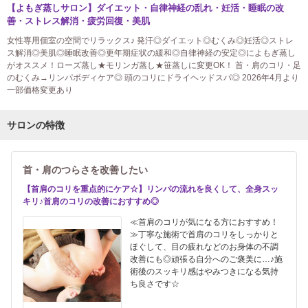
【よもぎ蒸しサロン】ダイエット・自律神経の乱れ・妊活・睡眠の改
善・ストレス解消・疲労回復・美肌
女性専用個室の空間でリラックス♪ 発汗◎ダイエット◎むくみ◎妊活◎ストレ
ス解消◎美肌◎睡眠改善◎更年期症状の緩和◎自律神経の安定◎によもぎ蒸し
がオススメ！ローズ蒸し★モリンガ蒸し★笹蒸しに変更OK！ 首・肩のコリ・足
のむくみ→リンパボディケア◎ 頭のコリにドライヘッドスパ◎ 2026年4月より
一部価格変更あり
サロンの特徴
首・肩のつらさを改善したい
【首肩のコリを重点的にケア☆】リンパの流れを良くして、全身スッ
キリ♪首肩のコリの改善におすすめ◎
≪首肩のコリが気になる方におすすめ！
≫丁寧な施術で首肩のコリをしっかりと
ほぐして、目の疲れなどのお身体の不調
改善にも◎頑張る自分へのご褒美に…♪施
術後のスッキリ感はやみつきになる気持
ち良さです☆