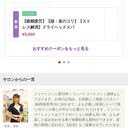
ヘッド
【眼精疲労】【頭・首のコリ】【スト
新
規
レス解消】ドライヘッドスパ
¥5,000
おすすめクーポンをもっと見る
サロンからの一言
トリートメント歴20年！リンパトリートメント講師もし
ております。お体のお悩み、お気軽にご相談ください！
体調/体質/気分に合わせて、よもぎ蒸し/笹蒸し/ハーブ蒸
し/モリンガ蒸しの中からお選びいただけます。リンパト
リートメントはリラクゼーション効果も高い為、よもぎ
蒸しと組み合わせる事で相乗効果も期待ができます。皆
様の体調に合わせた【温活】をご提案させていただきま
世良 孝枝