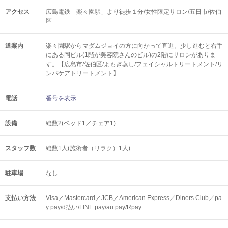
アクセス
広島電鉄「楽々園駅」より徒歩１分/女性限定サロン/五日市/佐伯
区
道案内
楽々園駅からマダムジョイの方に向かって直進。少し進むと右手
にある岡ビル(1階が美容院さんのビル)の2階にサロンがありま
す。【広島市/佐伯区/よもぎ蒸し/フェイシャルトリートメント/リ
ンパケアトリートメント】
電話
番号を表示
設備
総数2(ベッド1／チェア1)
スタッフ数
総数1人(施術者（リラク）1人)
駐車場
なし
支払い方法
Visa／Mastercard／JCB／American Express／Diners Club／pa
y pay/d払い/LINE pay/au pay/Rpay