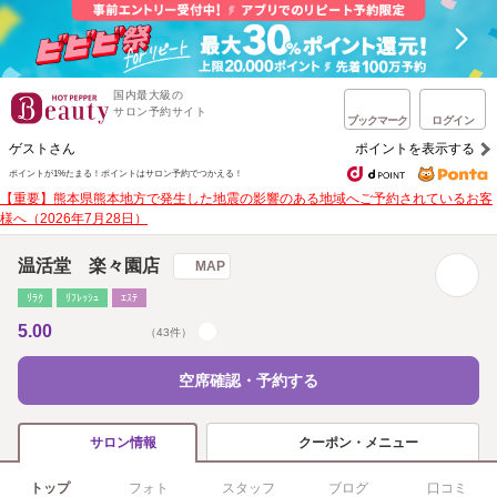
国内最大級の
サロン予約サイト
ブックマーク
ログイン
ゲストさん
ポイントを表示する
ポイントが1%たまる！
ポイントはサロン予約でつかえる！
【重要】熊本県熊本地方で発生した地震の影響のある地域へご予約されているお客
様へ（2026年7月28日）
温活堂 楽々園店
MAP
ﾘﾗｸ
ﾘﾌﾚｯｼｭ
ｴｽﾃ
5.00
（43件）
空席確認・予約する
クーポン・メニュー
サロン情報
トップ
フォト
スタッフ
ブログ
口コミ