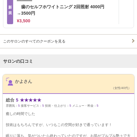
歯のセルフホワイトニング 2回照射 4000円
新
規
→3500円
¥3,500
このサロンのすべてのクーポンを見る
サロンの口コミ
サロンPick Up
かよさん
（女性/40代）
総合
5
★
★
★
★
★
雰囲気：
5
接客サービス：
5
技術・仕上がり：
5
メニュー・料金：
5
癒しの時間でした
技術はもちろんですが、いつもこの空間が好きで通っています！
眠りに落ち、気がついたら終わっていたのですが、お肌がプルプル艶々で大