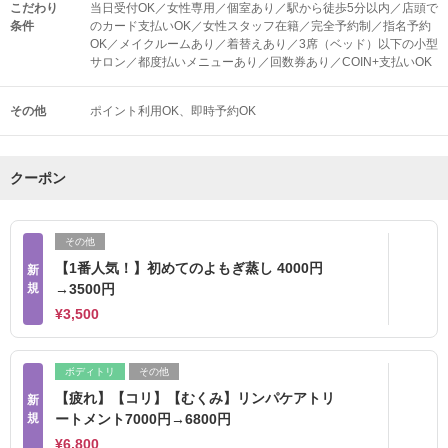
こだわり
当日受付OK／女性専用／個室あり／駅から徒歩5分以内／店頭で
条件
のカード支払いOK／女性スタッフ在籍／完全予約制／指名予約
OK／メイクルームあり／着替えあり／3席（ベッド）以下の小型
サロン／都度払いメニューあり／回数券あり／COIN+支払いOK
その他
ポイント利用OK
即時予約OK
クーポン
その他
【1番人気！】初めてのよもぎ蒸し 4000円
新
規
→3500円
¥3,500
ボディトリ
その他
【疲れ】【コリ】【むくみ】リンパケアトリ
新
規
ートメント7000円→6800円
¥6,800