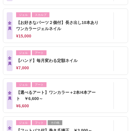
ジェル
スカルプ
【お好きなパーツ２個付】長さ出し10本あり
全
員
ワンカラージェルネイル
¥15,000
ジェル
アート
全
【ハンド】毎月変わる定額ネイル
員
¥7,000
ジェル
アート
【選べるアート】ワンカラー＋2本/4本アー
全
員
ト ￥6,600～
¥6,600
ジェル
フット
その他
全
【フットバス付】巻き爪矯正 ￥3,000～