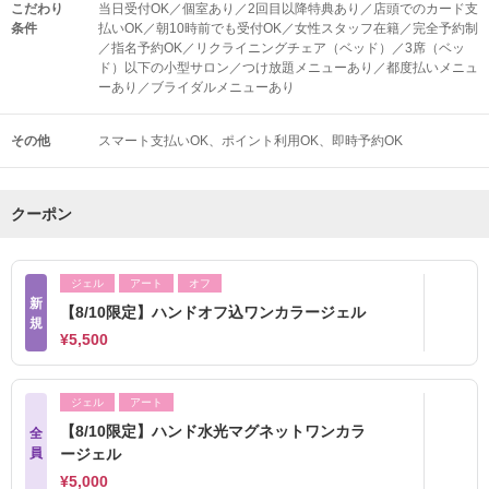
こだわり
当日受付OK／個室あり／2回目以降特典あり／店頭でのカード支
条件
払いOK／朝10時前でも受付OK／女性スタッフ在籍／完全予約制
／指名予約OK／リクライニングチェア（ベッド）／3席（ベッ
ド）以下の小型サロン／つけ放題メニューあり／都度払いメニュ
ーあり／ブライダルメニューあり
その他
スマート支払いOK
ポイント利用OK
即時予約OK
クーポン
ジェル
アート
オフ
新
【8/10限定】ハンドオフ込ワンカラージェル
規
¥5,500
ジェル
アート
【8/10限定】ハンド水光マグネットワンカラ
全
員
ージェル
¥5,000