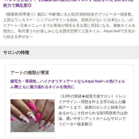
術力で満足度◎
《橘通東/四季通り》幅広い年齢層に大人気!圧倒的技術力でリピーター様多数。
上質なワンカラー・シンプルデザインを始め、技術力がないと出来ないしっか
りアート~立体メニューまでお客様が指先を見る度に笑顔になる、素敵ネイルを
指先に。毎月通うのが楽しみになる贅沢空間で上質ネイル…Aqua Nailで爪先か
ら始まる幸せを―
サロンの特徴
アートの種類が豊富
描写力・再現性…ハイクオリティアートならAqua Nailへ☆色/フォル
ム/艶ともに魅力溢れるネイルを指先に
《13年の実績★超実力派サロン》トレン
ドデザイン～理想を叶える手の込んだ繊
細アートまで、抜群のセンスと技術力が
あるからこそ任せられる技!!高技術力は勿
論、通いやすいアットホームなサロンで
リピーター様多数◎