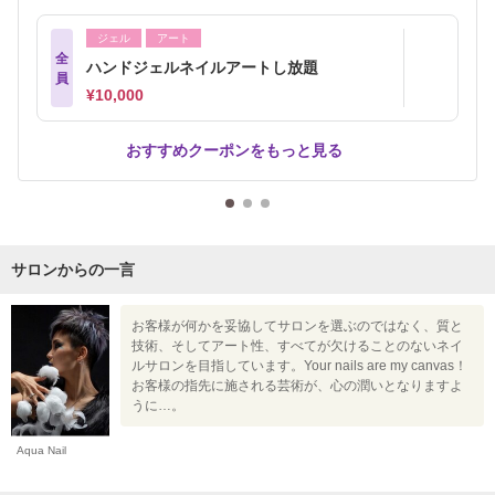
ジェル
アート
全
ハンドジェルネイルアートし放題
員
¥10,000
おすすめクーポンをもっと見る
サロンからの一言
お客様が何かを妥協してサロンを選ぶのではなく、質と
技術、そしてアート性、すべてが欠けることのないネイ
ルサロンを目指しています。Your nails are my canvas！
お客様の指先に施される芸術が、心の潤いとなりますよ
うに…。
Aqua Nail