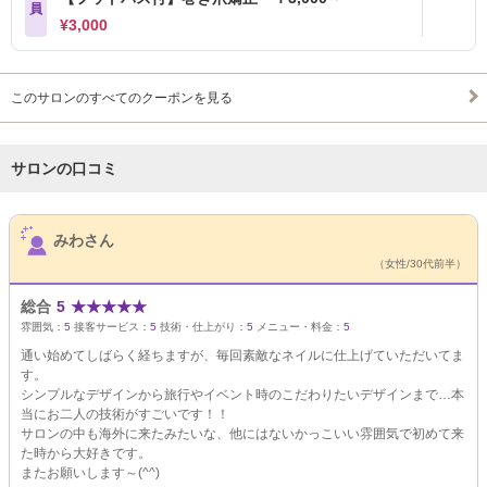
員
¥3,000
このサロンのすべてのクーポンを見る
サロンの口コミ
サロンPick Up
みわさん
（女性/30代前半）
総合
5
★
★
★
★
★
雰囲気：
5
接客サービス：
5
技術・仕上がり：
5
メニュー・料金：
5
通い始めてしばらく経ちますが、毎回素敵なネイルに仕上げていただいてま
す。
シンプルなデザインから旅行やイベント時のこだわりたいデザインまで…本
当にお二人の技術がすごいです！！
サロンの中も海外に来たみたいな、他にはないかっこいい雰囲気で初めて来
た時から大好きです。
またお願いします～(^^)