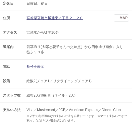
定休日
日曜日、祝日
住所
宮崎県宮崎市橘通東３丁目２－２０
MAP
アクセス
宮崎駅から徒歩10分
道案内
若草通り(太郎と花子さんの交差点）から四季通り南側に入り、
徒歩３０歩
電話
番号を表示
設備
総数2(チェア1／リクライニングチェア1)
スタッフ数
総数2人(施術者（ネイル）2人)
支払い方法
Visa／Mastercard／JCB／American Express／Diners Club
※店頭で利用可能なお支払い方法を記載しています。スマート支払いではご
利用いただけない場合がございます。