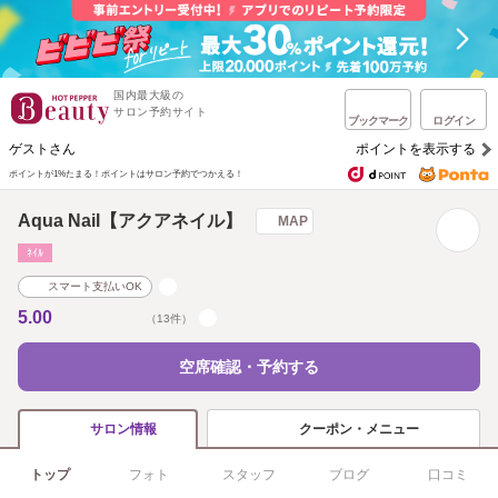
国内最大級の
サロン予約サイト
ブックマーク
ログイン
ゲストさん
ポイントを表示する
ポイントが1%たまる！
ポイントはサロン予約でつかえる！
Aqua Nail【アクアネイル】
MAP
ﾈｲﾙ
スマート支払いOK
5.00
（13件）
空席確認・予約する
クーポン・メニュー
サロン情報
トップ
フォト
スタッフ
ブログ
口コミ