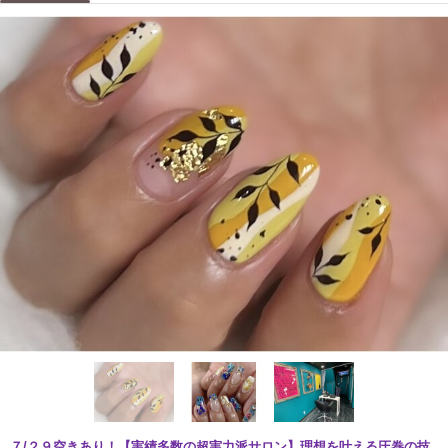
７/２９空きあり！【実績多数の超実力派サロン】理想を叶える圧巻の技