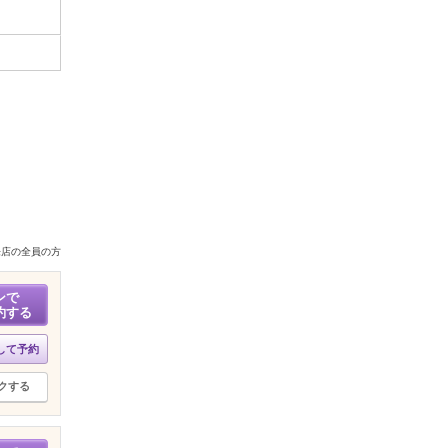
来店の全員の方
ンで
約する
して予約
クする