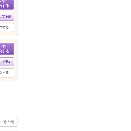
ンで
約する
して予約
クする
ンで
約する
して予約
クする
・その他