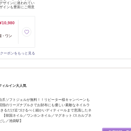
デザインに迷われてい
ザインも豊富にご用意
¥10,980
国・ワン
クーポンをもっと見る
だし&フィルイン大人気
自爪ソフトジェルが無料！！リピーター様キャンペーンも
屈指のリーズナブルさでお財布にも優しい素敵なネイルラ
できるだけ近づけるべく細かいディティールまで意識したネ
。【韓国ネイル／ワンホンネイル／マグネット /スカルプネ
だし／池袋駅】