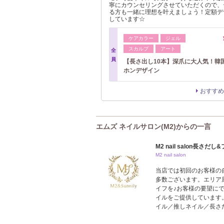
寧にカウンセリングさせていただくので、
る方も一緒に理想を叶えましょう！定額デ
しています☆
ケアカラー
ジェル
スカルプ
アート
全
員
【長さ出し10本】深爪に大人気！韓
ホンデザイン
おすすめ
エムズ ネイルサロン(M2)からの一言
M2 nail salon長さ
M2 nail salon
当店では初回のお客様の
多数ございます。エリア
イフを♪お客様の要望に
イルをご提供しています
イル／推しネイル／長さ