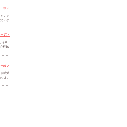
クーポン
りたいデ
ださいま
クーポン
しも通い
裂の補強
クーポン
】何度通
手元に