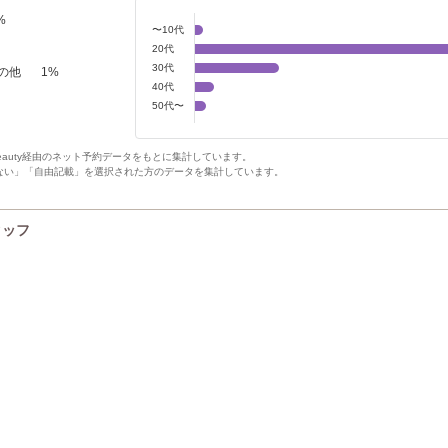
%
〜10代
20代
30代
の他
1
%
40代
50代〜
Beauty経由のネット予約データをもとに集計しています。
ない」「自由記載」を選択された方のデータを集計しています。
タッフ