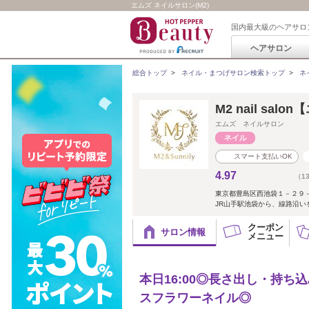
エムズ ネイルサロン(M2)
国内最大級のヘアサロ
ヘアサロン
総合トップ
>
ネイル・まつげサロン検索トップ
>
ネ
M2 nail sa
エムズ ネイルサロン
スマート支払いOK
4.97
（1
東京都豊島区西池袋１－２９
JR山手駅池袋から、線路沿いを
クーポン
サロン情報
メニュー
本日16:00◎長さ出し・持ち込
スフラワーネイル◎