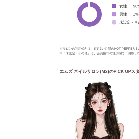
女性
98
男性
1
%
未設定・そ
※サロンの利用傾向は、直近3カ月間のHOT PEPPER 
※「未設定・その他」は、会員情報の性別欄で「回答し
エムズ ネイルサロン(M2)のPICK UPス