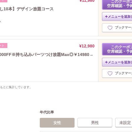
¥11,980
このクーポ
空席確認・予
だし10本】デザイン放題コース
メニューを追加
い
ブックマー
¥12,980
ート
このクーポ
空席確認・予
00FF※持ち込みパーツつけ放題Max◎￥14980→
メニューを追加
ブックマー
をもとに集計しています。
年代比率
女性
男性
未設定