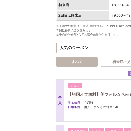
初来店
¥8,000～¥8
2回目以降来店
¥9,000～¥9
※平均予約金額は、直近1年間のHOT PEPPER Bea
※回数券購入分を含みます。
※予約合計金額が0円の場合は集計対象外です。
人気のクーポン
すべて
初来店の方
ジェル
【初回オフ無料】美フォルムちゅる
全
提示条件：
予約時
員
利用条件：
他クーポンとの併用不可
ケアカラー
ジェル
スカルプ
ア