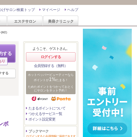
つげサロン検索トップ
マイページ
ヘルプ
ン
エステサロン
美容クリニック
M2)
ようこそ、ゲストさん。
約する
ログインする
あり
会員登録する（無料）
クする
ホットペッパービューティーなら
1%
ポイントが
たまる！
ためたポイントをつかっておとく
にサロンをネット予約！
たまるポイントについて
つかえるサービス一覧
ポイント設定変更
ンボ
ブックマーク
ログインすると会員情報に保存できます