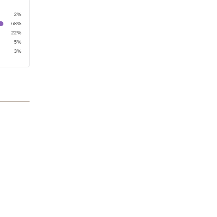
2%
68%
22%
5%
3%