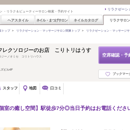
リラクゼーシ
ン ・リラク＆ビューティーサロン検索・予約サイト
ヘアスタイル
ネイル・まつげサロン
ネイルカタログ
リラクサロ
索トップ
>
リラクゼーション・マッサージサロン関東トップ
>
リラクゼーション・マッサージサ
フレクソロジーのお店 こりトリはうす
空席確認・予
ロジーノオミセ コリトリハウス
ムズビル4F
ブックマー
スタッフ
地図
口コミ
全個室の癒し空間】駅徒歩7分◎当日予約はお電話くださ