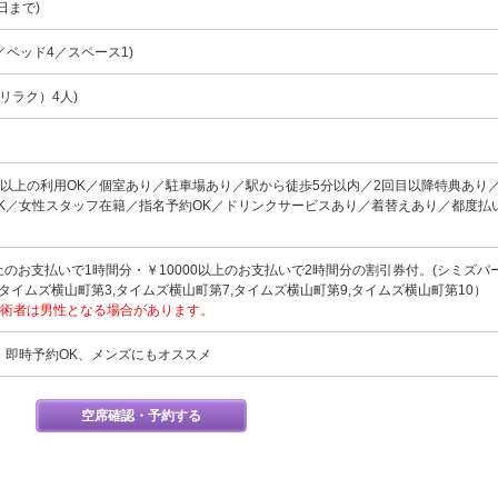
9日まで)
／ベッド4／スペース1)
リラク）4人)
名以上の利用OK／個室あり／駐車場あり／駅から徒歩5分以内／2回目以降特典あり
K／女性スタッフ在籍／指名予約OK／ドリンクサービスあり／着替えあり／都度払
上のお支払いで1時間分・￥10000以上のお支払いで2時間分の割引券付。(シミズパー
,タイムズ横山町第3,タイムズ横山町第7,タイムズ横山町第9,タイムズ横山町第10）
術者は男性となる場合があります。
、即時予約OK、メンズにもオススメ
空席確認・予約する