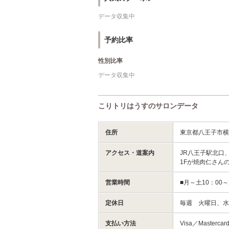
データ収集中
予約比率
性別比率
データ収集中
こりトリはうすのサロンデータ
住所
東京都八王子市横山
アクセス・道案内
JR八王子駅北口
1Fが焼肉仁さん
営業時間
■月～土10：00～
定休日
毎週 火曜日、
支払い方法
Visa／Masterca