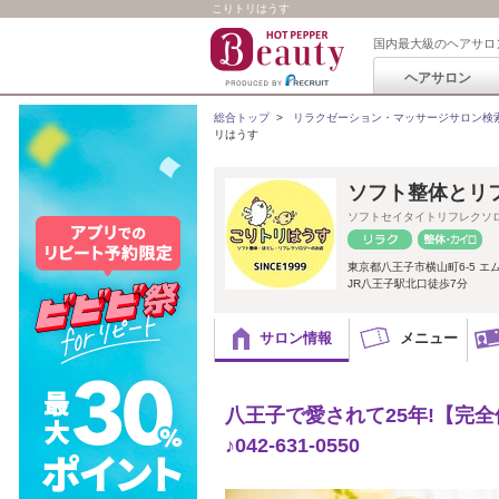
こりトリはうす
国内最大級のヘアサロ
ヘアサロン
総合トップ
>
リラクゼーション・マッサージサロン検
リはうす
ソフト整体とリ
ソフトセイタイトリフレクソ
東京都八王子市横山町6-5 エ
JR八王子駅北口徒歩7分
サロン情報
メニュー
八王子で愛されて25年!【完
♪042-631-0550