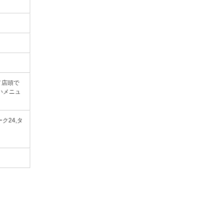
／店頭で
いメニュ
ク24,タ