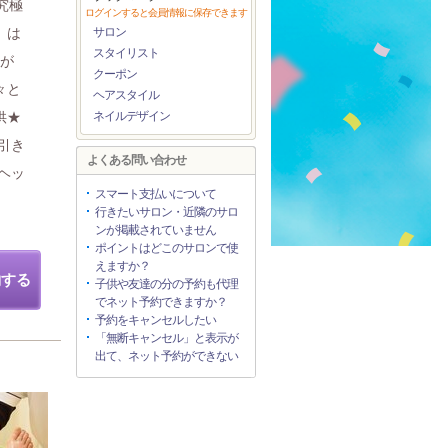
究極
ログインすると会員情報に保存できます
】は
サロン
スタイリスト
なが
クーポン
々と
ヘアスタイル
供★
ネイルデザイン
引き
よくある問い合わせ
ヘッ
スマート支払いについて
行きたいサロン・近隣のサロ
ンが掲載されていません
ポイントはどこのサロンで使
えますか？
約する
子供や友達の分の予約も代理
でネット予約できますか？
予約をキャンセルしたい
「無断キャンセル」と表示が
出て、ネット予約ができない