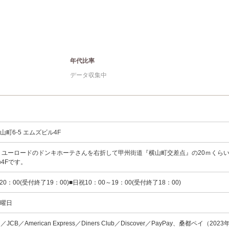
年代比率
データ収集中
町6-5 エムズビル4F
、ユーロードのドンキホーテさんを右折して甲州街道『横山町交差点』の20ｍくら
の4Fです。
20：00(受付終了19：00)■日祝10：00～19：00(受付終了18：00)
水曜日
rd／JCB／American Express／Diners Club／Discover／PayPay、桑都ペイ（2023