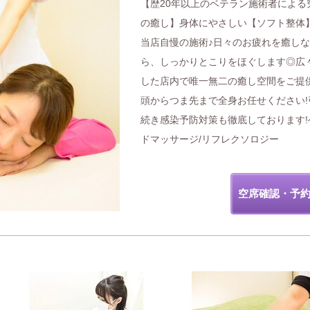
【歴20年以上のベテラン施術者による
の癒し】身体にやさしい【ソフト整体
当店自慢の施術♪日々のお疲れを癒し
ら、しっかりとこりをほぐします◎広
した店内で唯一無二の癒し空間をご提
頭からつま先まで全身お任せください!
続き感染予防対策も徹底しております!
ドマッサージ/リフレクソロジー
空席確認・予