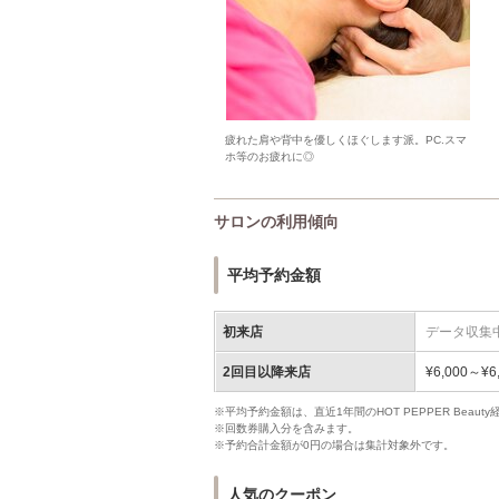
疲れた肩や背中を優しくほぐします派。PC.スマ
ホ等のお疲れに◎
サロンの利用傾向
平均予約金額
初来店
データ収集
2回目以降来店
¥6,000～¥6
※平均予約金額は、直近1年間のHOT PEPPER Bea
※回数券購入分を含みます。
※予約合計金額が0円の場合は集計対象外です。
人気のクーポン