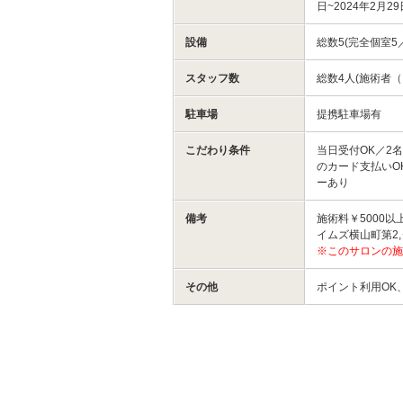
日~2024年2月2
設備
総数5(完全個室5
スタッフ数
総数4人(施術者（
駐車場
提携駐車場有
こだわり条件
当日受付OK／2
のカード支払いO
ーあり
備考
施術料￥5000以
イムズ横山町第2
※このサロンの施
その他
ポイント利用OK