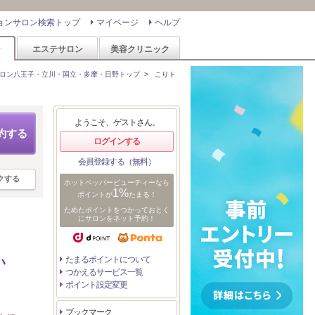
ョンサロン検索トップ
マイページ
ヘルプ
ン
エステサロン
美容クリニック
ロン八王子・立川・国立・多摩・日野トップ
>
こりト
ようこそ、ゲストさん。
約する
ログインする
会員登録する（無料）
クする
ホットペッパービューティーなら
1%
ポイントが
たまる！
ためたポイントをつかっておとく
にサロンをネット予約！
たまるポイントについて
い
つかえるサービス一覧
ポイント設定変更
ブックマーク