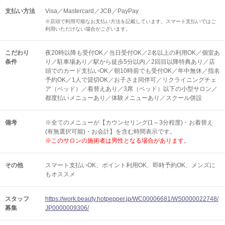
支払い方法
Visa／Mastercard／JCB／PayPay
※店頭で利用可能なお支払い方法を記載しています。スマート支払いではご
利用いただけない場合がございます。
こだわり
夜20時以降も受付OK／当日受付OK／2名以上の利用OK／個室あ
条件
り／駐車場あり／駅から徒歩5分以内／2回目以降特典あり／店
頭でのカード支払いOK／朝10時前でも受付OK／年中無休／指名
予約OK／1人で貸切OK／お子さま同伴可／リクライニングチェ
ア（ベッド）／着替えあり／3席（ベッド）以下の小型サロン／
都度払いメニューあり／体験メニューあり／スクール併設
備考
※全てのメニューが【カウンセリング(1～3分程度)・お着替え
(有無選択可能)・お会計】を含む時間表示です。
※このサロンの施術者は男性となる場合があります。
その他
スマート支払いOK
ポイント利用OK
即時予約OK
メンズに
もオススメ
スタッフ
https://work.beauty.hotpepper.jp/WC00006681/WS0000022748/
募集
JP0000009306/