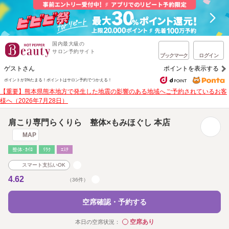
国内最大級の
サロン予約サイト
ブックマーク
ログイン
ゲストさん
ポイントを表示する
ポイントが1%たまる！
ポイントはサロン予約でつかえる！
【重要】熊本県熊本地方で発生した地震の影響のある地域へご予約されているお客
様へ（2026年7月28日）
肩こり専門らくりら 整体×もみほぐし 本店
MAP
整体･ｶｲﾛ
ﾘﾗｸ
ｴｽﾃ
スマート支払いOK
4.62
（36件）
空席確認・予約する
空席あり
本日の空席状況：
◯