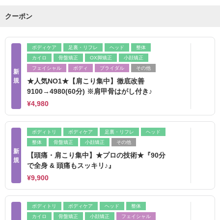
クーポン
ボディケア
足裏・リフレ
ヘッド
整体
カイロ
骨盤矯正
OX脚矯正
小顔矯正
フェイシャル
ボディ
ブライダル
その他
新
規
★人気NO1★【肩こり集中】徹底改善
9100→4980(60分) ※肩甲骨はがし付き♪
¥4,980
ボディトリ
ボディケア
足裏・リフレ
ヘッド
整体
骨盤矯正
小顔矯正
その他
新
【頭痛・肩こり集中】★プロの技術★『90分
規
で全身 & 頭痛もスッキリ♪』
¥9,900
ボディトリ
ボディケア
ヘッド
整体
カイロ
骨盤矯正
小顔矯正
フェイシャル