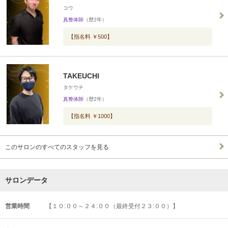
コウ
真整体師
（歴2年）
【指名料 ￥500】
TAKEUCHI
タケウチ
真整体師
（歴2年）
【指名料 ￥1000】
このサロンのすべてのスタッフを見る
サロンデータ
営業時間
【１０:００～２４:００（最終受付２３:００）】