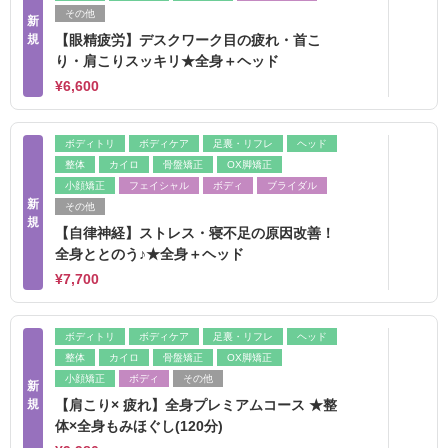
その他
新
規
【眼精疲労】デスクワーク目の疲れ・首こ
り・肩こりスッキリ★全身＋ヘッド
¥6,600
ボディトリ
ボディケア
足裏・リフレ
ヘッド
整体
カイロ
骨盤矯正
OX脚矯正
小顔矯正
フェイシャル
ボディ
ブライダル
新
その他
規
【自律神経】ストレス・寝不足の原因改善！
全身ととのう♪★全身＋ヘッド
¥7,700
ボディトリ
ボディケア
足裏・リフレ
ヘッド
整体
カイロ
骨盤矯正
OX脚矯正
小顔矯正
ボディ
その他
新
規
【肩こり× 疲れ】全身プレミアムコース ★整
体×全身もみほぐし(120分)