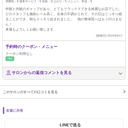
雰囲気：
5
接客サービス：
5
技術・仕上がり：
5
メニュー・料金：
5
外観と内観のギャップがあり、とてもリラックスできる綺麗なお店でした。
どのスタッフも施術レベル高く、全身の不調がとれて、その日はぐっすり眠
ることができ、朝もスッキリ起きれました。 他の整体院へはもう行けませ
ん！
来週もよろしくお願い致します。
[投稿日] 2025/04/17
予約時のクーポン・メニュー
クーポン利用なし
ﾘﾗｸ
サロンからの返信コメントを見る
このサロンのすべての口コミを見る
友達に共有
LINEで送る