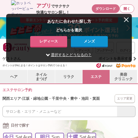
アプリ
でサクサク
ダウンロード
開く
快適なサロン探し！
あなたに合わせた探し方
どちらかを選択
レディース
メンズ
レディース
ブックマーク
ログイン
選択するとどうなるの？
ゲストさん
ポイントを表示する
ポイントが1%たまる！ポイントはサロン予約でつかえる！
ネイル
美容
ヘア
リラク
エステ
まつげ
クリニック
エステサロン予約
関西エリア
-
江坂・緑地公園・千里中央・豊中・池田・箕面
エリア変更
日付で探す
今日
Sat Aug
明日
Sun
土曜
Sat Aug