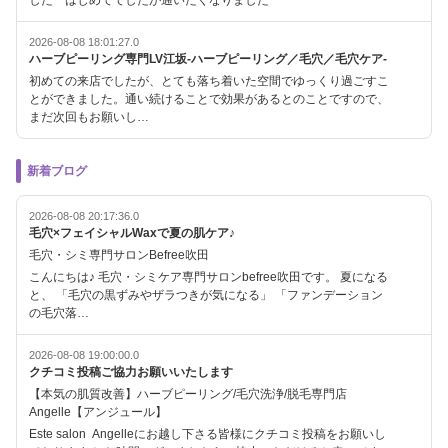
した はじめてでしたが通いたくなりました
2026-08-08 18:01:27.0
ハーブピーリング専門LV江坂-ハーブピーリング／毛穴／毛穴ケア-
初めての来店でしたが、とても落ち着いた空間でゆっくり過ごすこ
とができました。通い続けることで効果があるとのことですので、
まだ次回もお願いし…
新着ブログ
2026-08-08 20:17:36.0
毛穴×フェイシャルWaxで夏の肌ケア♪
毛穴・シミ専門サロンBefree吹田
こんにちは♪ 毛穴・シミケア専門サロンbefree吹田です。 夏になる
と、 「毛穴の黒ずみやザラつきが気になる」 「ファンデーション
の毛穴落…
2026-08-08 19:00:00.0
クチコミ投稿ご協力お願いいたします
【本気の肌質改善】ハーブピーリング/毛穴洗浄/脱毛専門店
Angelle【アンジュール】
Este salon Angelleにお越し下さる皆様にクチコミ投稿をお願いし