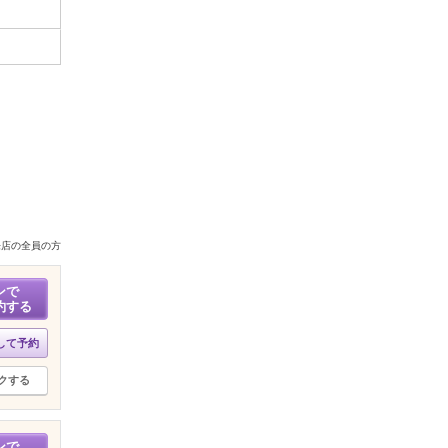
来店の全員の方
ンで
約する
して予約
クする
ンで