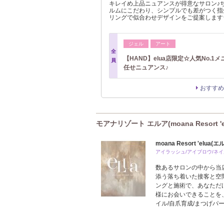
キレイめ上品ニュアンスが得意なサロン♪
ルムにこだわり、シンプルでも差がつく指
リングで似合わせデザインをご提案します
ジェル
アート
全
【HAND】elua店限定☆人気No.1
員
任せニュアンス♪
おすすめ
モアナリゾート エルア(moana Resort 
moana Resort 'elua
アイラッシュ/アイブロウ/ネイ
数あるサロンの中から当
添う落ち着いた接客と空
ングと施術で、あなただ
様にお会いできることを
イル/自爪育成/まつげパー