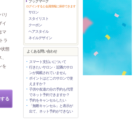
ブックマーク
ログインすると会員情報に保存できます
サロン
パリ
スタイリスト
ザイ
クーポン
はマ
ヘアスタイル
ネイルデザイン
トラ
や状態
よくある問い合わせ
ス、
スマート支払いについて
ンを
行きたいサロン・近隣のサロ
ンが掲載されていません
ポイントはどこのサロンで使
えますか？
子供や友達の分の予約も代理
でネット予約できますか？
約する
予約をキャンセルしたい
「無断キャンセル」と表示が
出て、ネット予約ができない