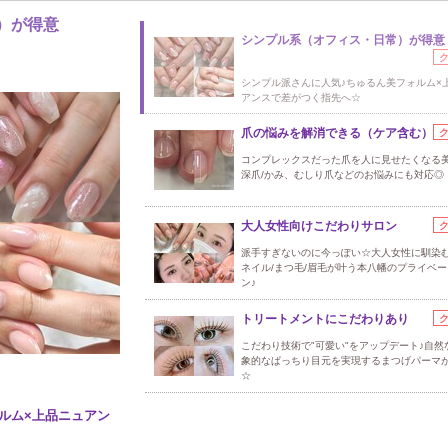
）が得意
シンプル系（オフィス・日常）が得意
シンプル派さんに人気♪ちゅるん美フォルム×
アンスで差がつく指先へ☆
爪の悩みを解消できる（ケア含む）
コンプレックスだった爪を人に見せたくなる
深爪/かみ、むしり爪などのお悩みにも対応◎
大人女性向けこだわりサロン
派手すぎないのに今っぽい☆大人女性に馴染
ネイル/まつ毛/眉毛が叶う本八幡のプライベ
ン♪
トリートメントにこだわりあり
こだわり技術で"可愛い"をアップデート♪自然
象的なぱっちり目元を実現するまつげパーマ
☆
ルム×上品ニュアン