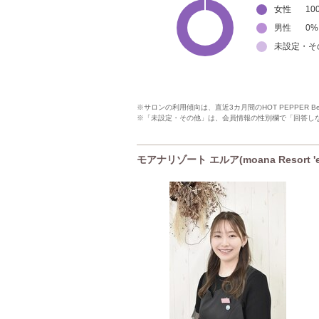
女性
10
男性
0
%
未設定・そ
※サロンの利用傾向は、直近3カ月間のHOT PEPPER 
※「未設定・その他」は、会員情報の性別欄で「回答し
モアナリゾート エルア(moana Resort '