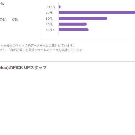
0
%
〜10代
20代
30代
の他
0
%
40代
50代〜
Beauty経由のネット予約データをもとに集計しています。
ない」「自由記載」を選択された方のデータを集計しています。
elua)のPICK UPスタッフ