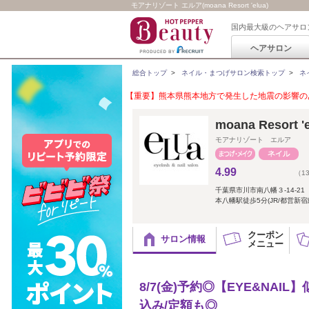
モアナリゾート エルア(moana Resort 'elua)
国内最大級のヘアサロ
ヘアサロン
総合トップ
>
ネイル・まつげサロン検索トップ
>
ネ
【重要】熊本県熊本地方で発生した地震の影響のあ
moana Reso
モアナリゾート エルア
4.99
（1
千葉県市川市南八幡３-14-21
本八幡駅徒歩5分(JR/都営新
クーポン
サロン情報
メニュー
8/7(金)予約◎【EYE&NA
込み/定額も◎