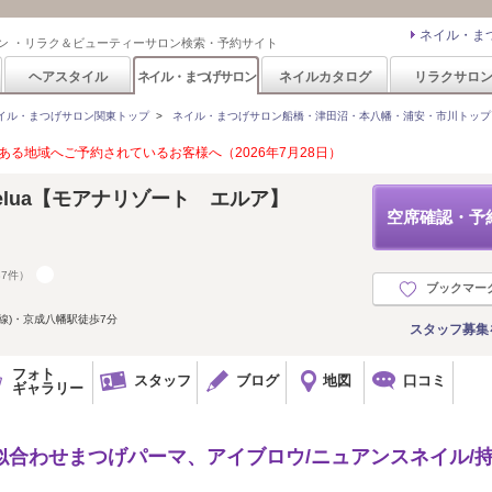
ネイル・ま
ン ・リラク＆ビューティーサロン検索・予約サイト
ヘアスタイル
ネイル・まつげサロン
ネイルカタログ
リラクサロ
イル・まつげサロン関東トップ
>
ネイル・まつげサロン船橋・津田沼・本八幡・浦安・市川トップ
る地域へご予約されているお客様へ（2026年7月28日）
rt 'elua【モアナリゾート エルア】
空席確認・予
37件）
ブックマー
宿線)・京成八幡駅徒歩7分
スタッフ募集
フォト
スタッフ
ブログ
地図
口コミ
ギャラリー
IL】似合わせまつげパーマ、アイブロウ/ニュアンスネイル/