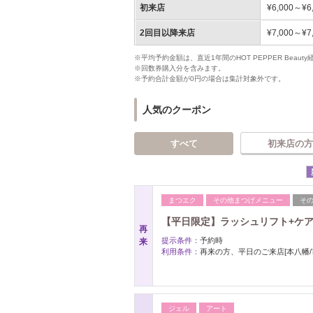
初来店
¥6,000～¥6
2回目以降来店
¥7,000～¥7
※平均予約金額は、直近1年間のHOT PEPPER Bea
※回数券購入分を含みます。
※予約合計金額が0円の場合は集計対象外です。
人気のクーポン
すべて
初来店の方
まつエク
その他まつげメニュー
そ
【平日限定】ラッシュリフト+ケアTr
再
提示条件：
予約時
来
利用条件：
再来の方、平日のご来店[本八幡
ジェル
アート