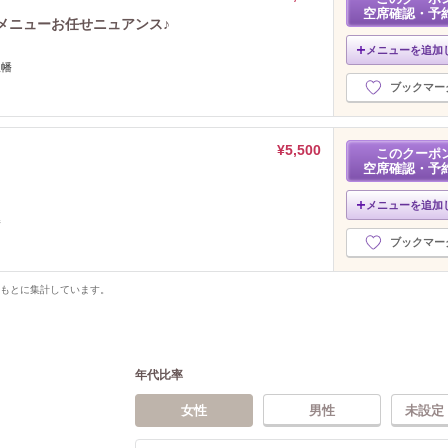
空席確認・予
.1メニューお任せニュアンス♪
メニューを追加
八幡
ブックマー
¥5,500
このクーポ
空席確認・予
メニューを追加
幡
ブックマー
をもとに集計しています。
年代比率
女性
男性
未設定