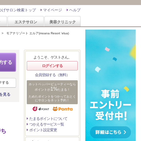
つげサロン検索トップ
マイページ
ヘルプ
ン
エステサロン
美容クリニック
>
モアナリゾート エルア(moana Resort 'elua)
ようこそ、ゲストさん。
約する
ログインする
会員登録する（無料）
クする
ホットペッパービューティーなら
1%
ポイントが
たまる！
を見る
ためたポイントをつかっておとく
にサロンをネット予約！
たまるポイントについて
つかえるサービス一覧
持ち
ポイント設定変更