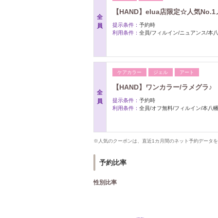
【HAND】elua店限定☆人気No
全
提示条件：
予約時
員
利用条件：
全員/フィルイン/ニュアンス/本
ケアカラー
ジェル
アート
【HAND】ワンカラー/ラメグラ♪
全
提示条件：
予約時
員
利用条件：
全員/オフ無料/フィルイン/本八
※人気のクーポンは、直近1カ月間のネット予約データ
予約比率
性別比率