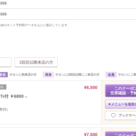
,999
,999
uty経由のネット予約時データをもとに集計しています。
2回目以降来店の方
新規
サロンに初来店の方
再来
サロンに2回目以降にご来店の方
全員
サロンにご
¥6,500
の他
このクーポ
空席確認・予
付 ￥6800→
メニューを追加
/市川］
ブックマー
¥7,500
このクーポ