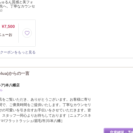
ちゅるん質感と美フォ
先へ。丁寧なカウンセ
☆
¥7,500
メニューお
クーポンをもっと見る
'elua)からの一言
(エルア)本八幡店
ル
店をご覧いただき、ありがとうございます。お客様に寄り
間で、ご褒美時間をご提供いたします。丁寧なカウンセリ
けの可愛いを引き出すお手伝いをさせていただきます。皆
、スタッフ一同心よりお待ちしております［ニュアンスネ
マ/フラットラッシュ/眉毛/市川/本八幡］
空席確認・予