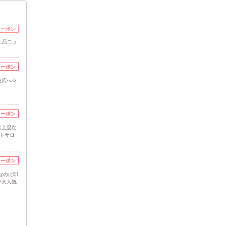
クーポン
上品ニュ
クーポン
美爪へ☆
クーポン
む上品な
ートサロ
クーポン
なのに印
が大人気