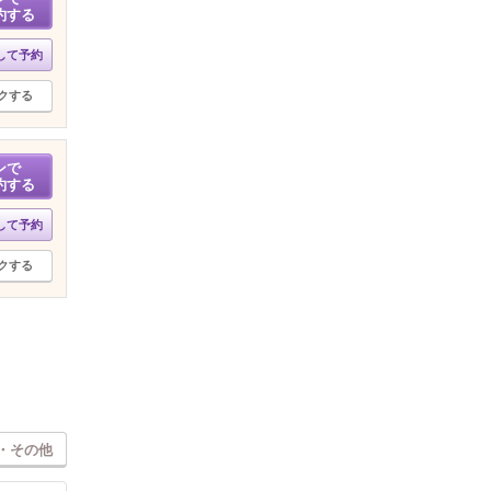
約する
して予約
クする
ンで
約する
して予約
クする
・その他