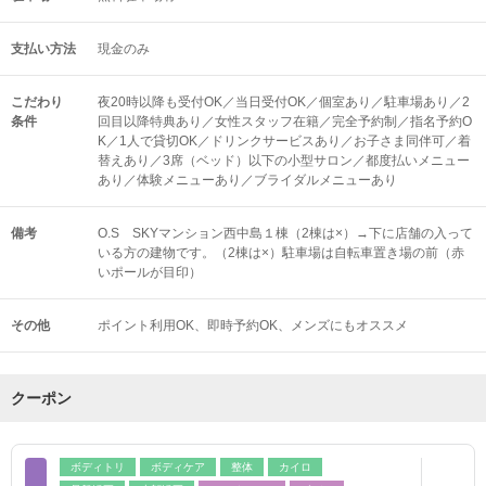
支払い方法
現金のみ
こだわり
夜20時以降も受付OK／当日受付OK／個室あり／駐車場あり／2
条件
回目以降特典あり／女性スタッフ在籍／完全予約制／指名予約O
K／1人で貸切OK／ドリンクサービスあり／お子さま同伴可／着
替えあり／3席（ベッド）以下の小型サロン／都度払いメニュー
あり／体験メニューあり／ブライダルメニューあり
備考
O.S SKYマンション西中島１棟（2棟は×）→下に店舗の入って
いる方の建物です。（2棟は×）駐車場は自転車置き場の前（赤
いポールが目印）
その他
ポイント利用OK
即時予約OK
メンズにもオススメ
クーポン
ボディトリ
ボディケア
整体
カイロ