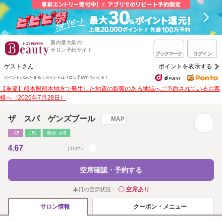
国内最大級の
サロン予約サイト
ブックマーク
ログイン
ゲストさん
ポイントを表示する
ポイントが1%たまる！
ポイントはサロン予約でつかえる！
【重要】熊本県熊本地方で発生した地震の影響のある地域へご予約されているお客
様へ（2026年7月28日）
ザ スパ ゲンズブール
MAP
ｴｽﾃ
ﾘﾗｸ
整体･ｶｲﾛ
4.67
（10件）
空席確認・予約する
空席あり
本日の空席状況：
◯
クーポン・メニュー
サロン情報