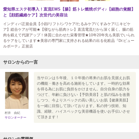
愛知県エステ初導入！直流EMS【腸】筋トレ燃焼ボディ♪【細胞の覚醒】
と【顔筋繊維ケア】次世代の美容法
インディバ正規会員【小顔/リフト/シワケア/たるみケア/くすみケア/ニキビケ
ア】総合ケアが可能★【寝ながら筋肉トレ】直流電流だから深く届く。腸の筋
肉を鍛えて代謝アップ！体質に合わせた栄養管理★10年20年先も美肌でいられ
るケアをしています★美容の専門家に支持される結果の出る化粧品『Dr.ピュー
ルボーテ』正規店
サロンからの一言
当サロンは５年後、１０年後の将来のお肌を見据えお肌
の機能・働きを高める施術をしています。一時的な効果
を得る為にお肌に負担をかけません。自分自身の肌力を
つけて、年齢に負けない【予防美容】と肌の悩みを改善
しつつ、今よりスペックの高い美しいお肌【健康美肌】
を一緒に目指して頂いております。私の持つ技術、知
識、経験、ハイスペックな美容機器を使いお手伝いさせ
村井 由紀
て頂きます！
サロンオーナー