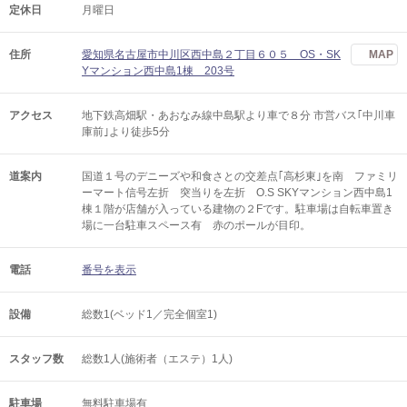
定休日
月曜日
住所
愛知県名古屋市中川区西中島２丁目６０５ OS・SK
MAP
Yマンション西中島1棟 203号
アクセス
地下鉄高畑駅・あおなみ線中島駅より車で８分 市営バス｢中川車
庫前｣より徒歩5分
道案内
国道１号のデニーズや和食さとの交差点｢高杉東｣を南 ファミリ
ーマート信号左折 突当りを左折 O.S SKYマンション西中島1
棟１階が店舗が入っている建物の２Fです。駐車場は自転車置き
場に一台駐車スペース有 赤のポールが目印。
電話
番号を表示
設備
総数1(ベッド1／完全個室1)
スタッフ数
総数1人(施術者（エステ）1人)
駐車場
無料駐車場有