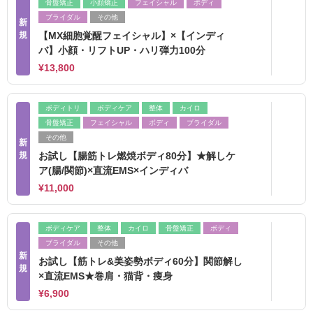
骨盤矯正
小顔矯正
フェイシャル
ボディ
ブライダル
その他
新
規
【MX細胞覚醒フェイシャル】×【インディ
バ】小顔・リフトUP・ハリ弾力100分
¥13,800
ボディトリ
ボディケア
整体
カイロ
骨盤矯正
フェイシャル
ボディ
ブライダル
その他
新
規
お試し【腸筋トレ燃焼ボディ80分】★解しケ
ア(腸/関節)×直流EMS×インディバ
¥11,000
ボディケア
整体
カイロ
骨盤矯正
ボディ
ブライダル
その他
新
お試し【筋トレ&美姿勢ボディ60分】関節解し
規
×直流EMS★巻肩・猫背・痩身
¥6,900