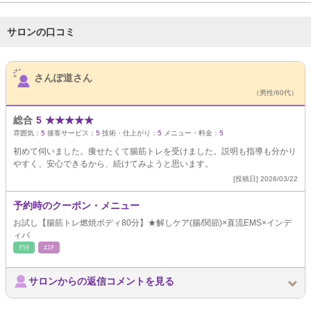
サロンの口コミ
サロンPick Up
さんぽ道さん
（男性/60代）
総合
5
★
★
★
★
★
雰囲気：
5
接客サービス：
5
技術・仕上がり：
5
メニュー・料金：
5
初めて伺いました。痩せたくて腸筋トレを受けました。説明も指導も分かり
やすく、安心できるから、続けてみようと思います。
[投稿日] 2026/03/22
予約時のクーポン・メニュー
お試し【腸筋トレ燃焼ボディ80分】★解しケア(腸/関節)×直流EMS×インデ
ィバ
ﾘﾗｸ
ｴｽﾃ
サロンからの返信コメントを見る