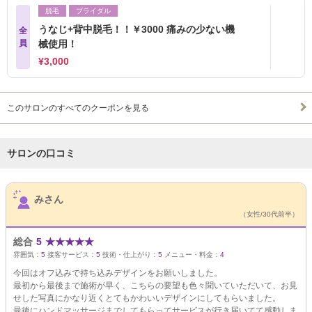
脱毛
ブライダル
うなじ+背中脱毛！！￥3000 痛みの少ない機
全
員
械使用！
¥3,000
このサロンのすべてのクーポンを見る
サロンの口コミ
サロンPick Up
みさん
（女性/30代前半）
総合
5
★
★
★
★
★
雰囲気：
5
接客サービス：
5
技術・仕上がり：
5
メニュー・料金：
4
今回はオフ込みで持ち込みデザインをお願いしました。
最初から最後まで施術が早く、こちらの要望も色々聞いていただいて、お見
せした写真にかなり近くとてもかわいいデザインにしてもらいました。
最後にハンドマッサージまでしてもらってサービスが行き届いてて感動しま