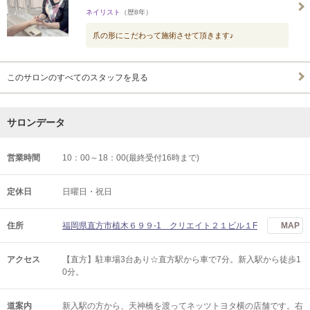
ネイリスト
（歴8年）
爪の形にこだわって施術させて頂きます♪
このサロンのすべてのスタッフを見る
サロンデータ
営業時間
10：00～18：00(最終受付16時まで)
定休日
日曜日・祝日
住所
福岡県直方市植木６９９-1 クリエイト２１ビル１F
MAP
アクセス
【直方】駐車場3台あり☆直方駅から車で7分。新入駅から徒歩1
0分。
道案内
新入駅の方から、天神橋を渡ってネッツトヨタ横の店舗です。右