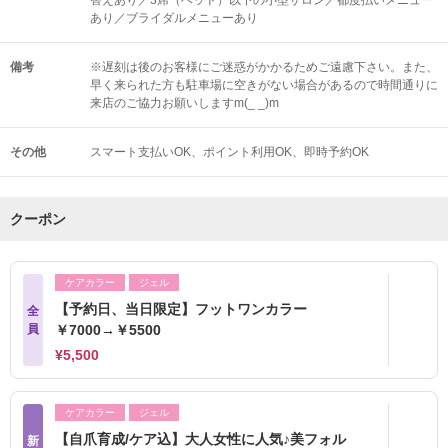
替えあり／3席（ベッド）以下の小型サロン／都度払いメニュー
あり／ブライダルメニューあり
備考
※遅刻は後のお客様にご迷惑がかかるためご遠慮下さい。また、
早く来られた方も駐車場に空きがない場合があるので時間通りに
来店のご協力お願いしますm(_ _)m
その他
スマート支払いOK
ポイント利用OK
即時予約OK
クーポン
ケアカラー
ジェル
【予約日、当日限定】フットワンカラー
全
員
￥7000→￥5500
¥5,500
ケアカラー
ジェル
【自爪育成/ケア込】大人女性に人気♪美フォル
新