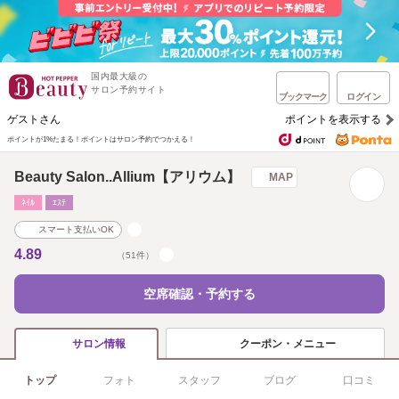
国内最大級の
サロン予約サイト
ブックマーク
ログイン
ゲストさん
ポイントを表示する
ポイントが1%たまる！
ポイントはサロン予約でつかえる！
Beauty Salon..Allium【アリウム】
MAP
ﾈｲﾙ
ｴｽﾃ
スマート支払いOK
4.89
（51件）
空席確認・予約する
クーポン・メニュー
サロン情報
トップ
フォト
スタッフ
ブログ
口コミ