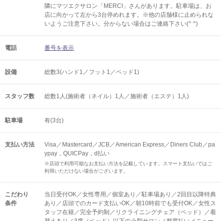
隣にマツエクサロン「MERCI」さんがあります。駐車場は、お
店に向かって左から3台停めれます。※他の店舗様に止められな
いようご注意下さい。分からない場合はご連絡下さい(^ ^)
電話
番号を表示
設備
総数3(ハンド1／フット1／ベッド1)
スタッフ数
総数1人(施術者（ネイル）1人／施術者（エステ）1人)
駐車場
有(3台)
支払い方法
Visa／Mastercard／JCB／American Express／Diners Club／pa
ypay，QUICPay，d払い
※店頭で利用可能なお支払い方法を記載しています。スマート支払いではご
利用いただけない場合がございます。
こだわり
当日受付OK／女性専用／個室あり／駐車場あり／2回目以降特典
条件
あり／店頭でのカード支払いOK／朝10時前でも受付OK／女性ス
タッフ在籍／完全予約制／リクライニングチェア（ベッド）／着