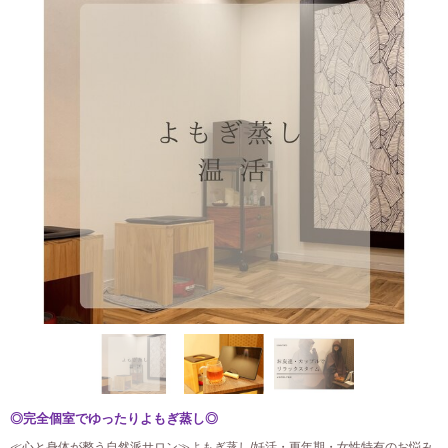
◎完全個室でゆったりよもぎ蒸し◎
≪心と身体が整う自然派サロン≫よもぎ蒸し/妊活・更年期・女性特有のお悩み