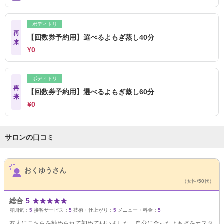
ボディトリ
再
【回数券予約用】選べるよもぎ蒸し40分
来
¥0
ボディトリ
再
【回数券予約用】選べるよもぎ蒸し60分
来
¥0
サロンの口コミ
サロンPick Up
おくゆうさん
（女性/50代）
総合
5
★
★
★
★
★
雰囲気：
5
接客サービス：
5
技術・仕上がり：
5
メニュー・料金：
5
友人にこちらを勧められて初めて伺いました。自分に合ったよもぎをカスタ