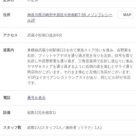
定休日
不定休
住所
神奈川県川崎市中原区今井南町7-59 メゾンフレシー
MAP
ル2F
アクセス
武蔵小杉南口徒歩6分
道案内
東横線武蔵小杉駅南口1を出て東急ストア沿いを進み、吉野家を
右折、フィットケアデポを通り過ぎ突き当りを左折。信号を渡り
右折し中原警察署を通り過ぎ、三角堂薬局で左折し道なりに進み
ヤマザキストアを通り過ぎるように右側の道を進むとサライ通り
商店街がございます。そのまま進むと左側に当店がございます。
※1Fはイタリアンレストランアストがあり、同じビル2Fが当店
です。
電話
番号を表示
設備
総数1(完全個室1)
スタッフ数
総数2人(スタッフ1人／施術者（リラク）1人)