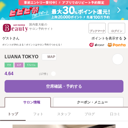
国内最大級の
サロン予約サイト
ブックマーク
ログイン
ゲストさん
ポイントを表示する
ポイントが1%たまる！
ポイントはサロン予約でつかえる！
LUANA TOKYO
MAP
ﾘﾗｸ
ｴｽﾃ
ﾘﾌﾚｯｼｭ
4.64
（17件）
空席確認・予約する
クーポン・メニュー
サロン情報
トップ
フォト
スタッフ
ブログ
口コミ