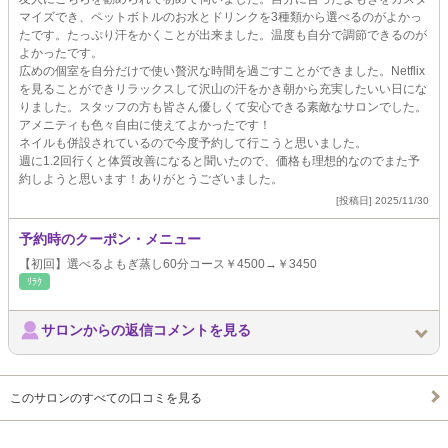
マイズでき、ペットボトルのお水とドリンクを3種類から選べるのがよかっ
たです。たっぷり汗をかくことが出来ました。温度も自分で調節できるのが
よかったです。
広めの個室を自分だけで使い贅沢な時間を過ごすことができました。Netflix
を見ることができリラックスして沢山の汗をかき朝から充実したいい日にな
りました。スタッフの方も皆さん優しくて安心できる素敵なサロンでした。
アメニティも色々自由に使えてよかったです！
ネイルも併設されているので今度予約して行こうと思いました。
週に1.2回行くと体質改善になると聞いたので、価格も理想的なのでまた予
約しようと思います！ありがとうございました。
[投稿日] 2025/11/30
予約時のクーポン・メニュー
【初回】選べるよもぎ蒸し60分コース￥4500→￥3450
ﾘﾗｸ
サロンからの返信コメントを見る
このサロンのすべての口コミを見る