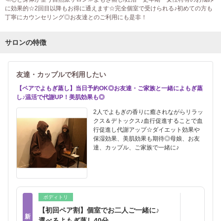
に効果的☆2回目以降もお得に通えます☆完全個室で受けられる♪初めての方も
丁寧にカウンセリング◎お友達とのご利用にも是非！
サロンの特徴
友達・カップルで利用したい
【ペアでよもぎ蒸し】当日予約OK◎お友達・ご家族と一緒によもぎ蒸
し♪温活で代謝UP！美肌効果も◎
2人でよもぎの香りに癒されながらリラッ
クス＆デトックス♪血行促進することで血
行促進し代謝アップ☆ダイエット効果や
保湿効果、美肌効果も期待◎母娘、お友
達、カップル、ご家族で一緒に♪
ボディトリ
【初回ペア割】個室でお二人ご一緒に♪
新
選べるよもぎ蒸し40分