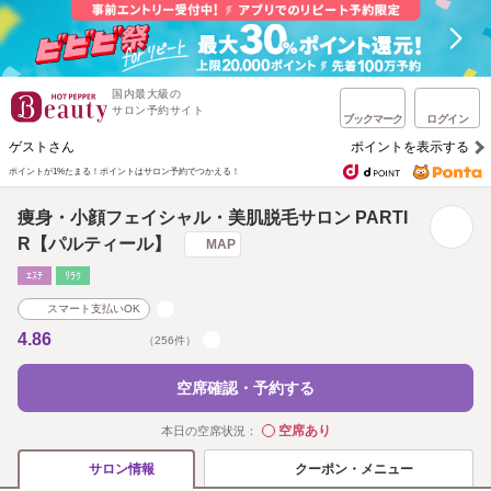
国内最大級の
サロン予約サイト
ブックマーク
ログイン
ゲストさん
ポイントを表示する
ポイントが1%たまる！
ポイントはサロン予約でつかえる！
痩身・小顔フェイシャル・美肌脱毛サロン PARTI
R【パルティール】
MAP
ｴｽﾃ
ﾘﾗｸ
スマート支払いOK
4.86
（256件）
空席確認・予約する
空席あり
本日の空席状況：
◯
クーポン・メニュー
サロン情報