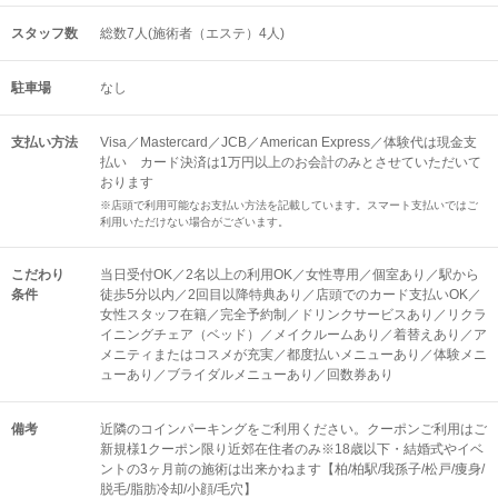
スタッフ数
総数7人(施術者（エステ）4人)
駐車場
なし
支払い方法
Visa／Mastercard／JCB／American Express／体験代は現金支
払い カード決済は1万円以上のお会計のみとさせていただいて
おります
※店頭で利用可能なお支払い方法を記載しています。スマート支払いではご
利用いただけない場合がございます。
こだわり
当日受付OK／2名以上の利用OK／女性専用／個室あり／駅から
条件
徒歩5分以内／2回目以降特典あり／店頭でのカード支払いOK／
女性スタッフ在籍／完全予約制／ドリンクサービスあり／リクラ
イニングチェア（ベッド）／メイクルームあり／着替えあり／ア
メニティまたはコスメが充実／都度払いメニューあり／体験メニ
ューあり／ブライダルメニューあり／回数券あり
備考
近隣のコインパーキングをご利用ください。クーポンご利用はご
新規様1クーポン限り近郊在住者のみ※18歳以下・結婚式やイベ
ントの3ヶ月前の施術は出来かねます【柏/柏駅/我孫子/松戸/痩身/
脱毛/脂肪冷却/小顔/毛穴】