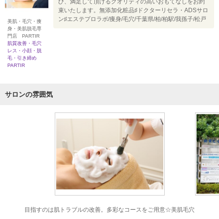
び、満足して頂けるクオリティの高いおもてなしをお約
束いたします。無添加化粧品♯ドクターリセラ・ADSサロ
ン♯エステプロラボ/痩身/毛穴/千葉県/柏/柏駅/我孫子/松戸
美肌・毛穴・痩
身・美肌脱毛専
門店 PARTIR
肌質改善・毛穴
レス・小顔・脱
毛・引き締め
PARTIR
サロンの雰囲気
目指すのは肌トラブルの改善。多彩なコースをご用意☆美肌毛穴