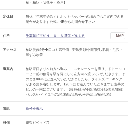
柏・柏駅・我孫子・松戸】
定休日
無休（年末年始除く）ホットペッパー×の場合でもご案内できる
場合があります公式LINEからお問合せ下さい
住所
千葉県柏市柏４－６－３ 新栄ビル１Ｆ
MAP
アクセス
柏駅徒歩5分◆口コミ高評価 痩身/美顔/小顔/脱毛/肌質・毛穴・
黒ずみ改善
道案内
柏駅東口より左前方へ進み、エスカレーターを降り、ドトールコ
ーヒー前の信号を駅を背にして左方向へ渡っていただきます。そ
のまま80ｍほど進んでいただきましたら、タイムズパーキング
がある角を右折します。120ｍほど進んでいただきますと左手の
ビルの一階にございます。【痩身/脱毛/小顔/脂肪冷却/美肌/電磁
パルス/ハイドロ/毛穴/柏/柏駅/我孫子/松戸/流山/柏/柏/柏】
電話
番号を表示
設備
総数7(ベッド7)