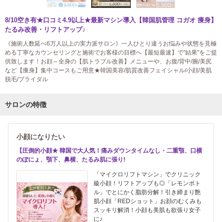
8/10空き有★口コミ4.9以上★最新マシン導入【韓国肌管理 コガオ 痩身】
たるみ改善・リフトアップ♪
《施術人数延べ6万人以上の実力派サロン》一人ひとり違うお悩みや状態を見極
める丁寧なカウンセリングと施術でお客様の目標へ【最短最速】で"結果"をご提
供致します！お顔～全身の【肌トラブル改善】メニューや、お腹/背中/腕/美尻
など【痩身】集中コースもご用意★韓国美容/肌質改善フェイシャル/小顔/美肌
脱毛/ブライダル
サロンの特徴
小顔になりたい
【圧倒的小顔★ 韓国で大人気！痛みダウンタイムなし・二重顎、口横
のぽにょ、顎下、鼻横、たるみ肌に張り!
「マイクロリフトマシン」でクリニック
級小顔！リフトアップも◎「レモンボト
ル」でとにかく脂肪分解！引き締まり艶
肌小顔「REDショット」お顔のむくみも
スッキリ解消！小顔も美肌も欲張り女子
に♪