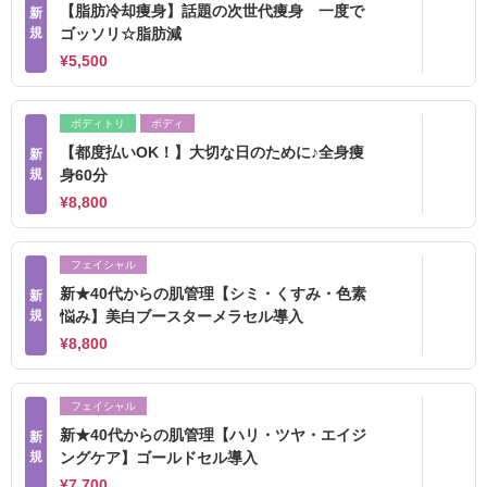
【脂肪冷却痩身】話題の次世代痩身 一度で
新
規
ゴッソリ☆脂肪減
¥5,500
ボディトリ
ボディ
【都度払いOK！】大切な日のために♪全身痩
新
規
身60分
¥8,800
フェイシャル
新★40代からの肌管理【シミ・くすみ・色素
新
規
悩み】美白ブースターメラセル導入
¥8,800
フェイシャル
新★40代からの肌管理【ハリ・ツヤ・エイジ
新
規
ングケア】ゴールドセル導入
¥7,700