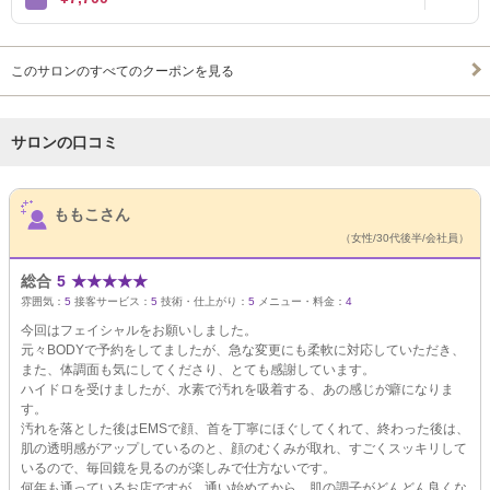
このサロンのすべてのクーポンを見る
サロンの口コミ
サロンPick Up
ももこさん
（女性/30代後半/会社員）
総合
5
★
★
★
★
★
雰囲気：
5
接客サービス：
5
技術・仕上がり：
5
メニュー・料金：
4
今回はフェイシャルをお願いしました。
元々BODYで予約をしてましたが、急な変更にも柔軟に対応していただき、
また、体調面も気にしてくださり、とても感謝しています。
ハイドロを受けましたが、水素で汚れを吸着する、あの感じが癖になりま
す。
汚れを落とした後はEMSで顔、首を丁寧にほぐしてくれて、終わった後は、
肌の透明感がアップしているのと、顔のむくみが取れ、すごくスッキリして
いるので、毎回鏡を見るのが楽しみで仕方ないです。
何年も通っているお店ですが、通い始めてから、肌の調子がどんどん良くな