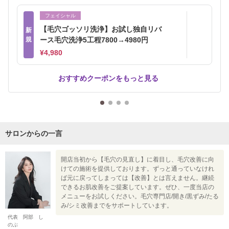
フェイシャル
【毛穴ゴッソリ洗浄】お試し独自リバ
新
規
ース毛穴洗浄5工程7800→4980円
¥4,980
おすすめクーポンをもっと見る
サロンからの一言
開店当初から【毛穴の見直し】に着目し、毛穴改善に向
けての施術を提供しております。ずっと通っていなけれ
ば元に戻ってしまっては【改善】とは言えません。継続
できるお肌改善をご提案しています。ぜひ、一度当店の
メニューをお試しください。毛穴専門店/開き/黒ずみ/たる
み/シミ改善までをサポートしています。
代表 阿部 し
のぶ