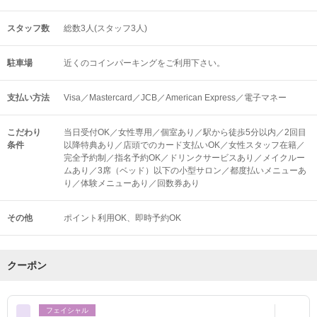
スタッフ数
総数3人(スタッフ3人)
駐車場
近くのコインパーキングをご利用下さい。
支払い方法
Visa／Mastercard／JCB／American Express／電子マネー
こだわり
当日受付OK／女性専用／個室あり／駅から徒歩5分以内／2回目
条件
以降特典あり／店頭でのカード支払いOK／女性スタッフ在籍／
完全予約制／指名予約OK／ドリンクサービスあり／メイクルー
ムあり／3席（ベッド）以下の小型サロン／都度払いメニューあ
り／体験メニューあり／回数券あり
その他
ポイント利用OK
即時予約OK
クーポン
フェイシャル