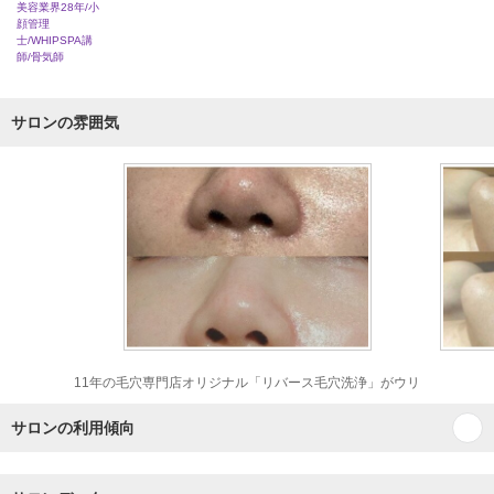
美容業界28年/小
顔管理
士/WHIPSPA講
師/骨気師
サロンの雰囲気
11年の毛穴専門店オリジナル「リバース毛穴洗浄」がウリ
サロンの利用傾向