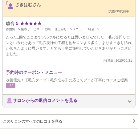
さきはむさん
（女性/30代前半）
総合
5
★
★
★
★
★
雰囲気：
5
接客サービス：
5
技術・仕上がり：
5
メニュー・料金：
5
たった1回でここまでツルツルになるとは思いませんでした！毛穴専門サロ
ンというだけあって毛穴洗浄の工程も他サロンより多く、よりすっきり汚れ
が落ちたように思います。とても丁寧に施術していただきありがとうござい
ました。
[投稿日] 2025/09/21
予約時のクーポン・メニュー
改善優先！【毛穴タイプ・毛穴悩み】に応じてプロが丁寧にコースご提案
ｴｽﾃ
サロンからの返信コメントを見る
このサロンのすべての口コミを見る