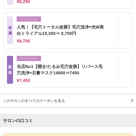
¥8,250
フェイシャル
人気！【毛穴トータル改善】毛穴洗浄×光W美
全
員
白トライアル19,300⇒ 8,700円
¥8,700
フェイシャル
当店No1【開き/たるみ毛穴改善】リバース毛
新
規
穴洗浄×石膏マスク14800⇒7450
¥7,450
このサロンのすべてのクーポンを見る
サロンの口コミ
サロンPick Up