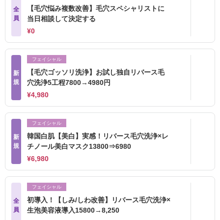
【毛穴悩み複数改善】毛穴スペシャリストに
全
員
当日相談して決定する
¥0
フェイシャル
【毛穴ゴッソリ洗浄】お試し独自リバース毛
新
規
穴洗浄5工程7800→4980円
¥4,980
フェイシャル
韓国白肌【美白】実感！リバース毛穴洗浄×レ
新
規
チノール美白マスク13800⇒6980
¥6,980
フェイシャル
初導入！【しみ/しわ改善】リバース毛穴洗浄×
全
員
生泡美容液導入15800→8,250