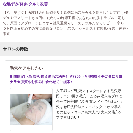
な黒ずみ/開き/タルミ改善
【八丁堀すぐ】★駆け込む価値あり！真剣に毛穴から肌を見直したい方向け/モ
デルやアスリートも来店/こだわりの施術工程であなたのお肌トラブルに応じ
て、原因にアプローチします★結果重視★リーズナブルだからリピート率８
０％以上★初めての方に最適なサロン/毛穴スペシャルスト在籍店/直営：神戸・
東京
サロンの特徴
毛穴ケアをしたい
期間限定!《新感覚/超音波毛穴洗浄》￥7800⇒￥4980!イチゴ鼻にサヨ
ナラ★肌質やお悩みに合わせてご提案♪
八丁堀スグ!毛穴マイスターによる毛穴専
門サロン♪開き毛穴・たるみ毛穴もプロに
任せて改善!皮脂や角質,メイクで汚れた毛
穴を徹底洗浄◎クレイパック,イオン導入
とのセットコースも大人気♪大人の毛穴ケ
アで素肌力UP