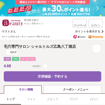
国内最大級の
サロン予約サイト
ブックマーク
ログイン
ゲストさん
ポイントを表示する
ポイントが1%たまる！
ポイントはサロン予約でつかえる！
毛穴専門サロン シャルトルズ広島八丁堀店
MAP
ｴｽﾃ
ﾘﾗｸ
まつげ･ﾒｲｸ
4.68
（526件）
空席確認・予約する
クーポン・メニュー
サロン情報
トップ
フォト
スタッフ
ブログ
口コミ