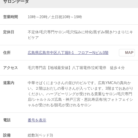
サロンデータ
営業時間
10時～20時／土日祝10時～19時
定休日
不定休/毛穴専門サロン/毛穴悩みに特化/黒ずみ/開き/つまり/ニキ
ビケア
住所
広島県広島市中区八丁堀8-1 フロアーNビル3階
MAP
アクセス
毛穴専門店【地域最安値】八丁堀電停/立町電停 徒歩４分
道案内
中華そばくにまつさんの並びのビルです。広島YMCAの真向か
い。２階はおだしの香りさんが入っています。3階までおあがり
ください。ハーブピーリングが受けれる貴重なサロン/毛穴専門
店/シャルトルズ広島・神戸三宮・恵比寿店有/光フォトフェイシ
ャルが受けれる/脱毛が受けれるサロン
電話
番号を表示
設備
総数3(ベッド3)