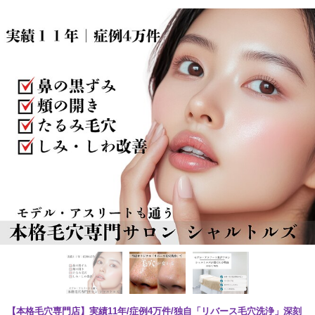
【本格毛穴専門店】実績11年/症例4万件/独自「リバース毛穴洗浄」深刻