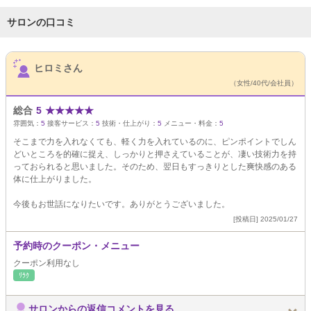
サロンの口コミ
サロンPick Up
ヒロミさん
（女性/40代/会社員）
総合
5
★
★
★
★
★
雰囲気：
5
接客サービス：
5
技術・仕上がり：
5
メニュー・料金：
5
そこまで力を入れなくても、軽く力を入れているのに、ピンポイントでしん
どいところを的確に捉え、しっかりと押さえていることが、凄い技術力を持
っておられると思いました。そのため、翌日もすっきりとした爽快感のある
体に仕上がりました。
今後もお世話になりたいです。ありがとうございました。
[投稿日] 2025/01/27
予約時のクーポン・メニュー
クーポン利用なし
ﾘﾗｸ
サロンからの返信コメントを見る