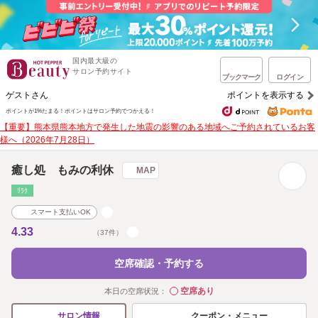
国内最大級の
サロン予約サイト
ブックマーク
ログイン
ゲストさん
ポイントを表示する
ポイントが1%たまる！
ポイントはサロン予約でつかえる！
【重要】熊本県熊本地方で発生した地震の影響のある地域へご予約されているお客
様へ（2026年7月28日）
癒し処 もみの利休
MAP
ﾘﾗｸ
スマート支払いOK
4.33
（37件）
空席確認・予約する
空席あり
本日の空席状況：
◯
クーポン・メニュー
サロン情報