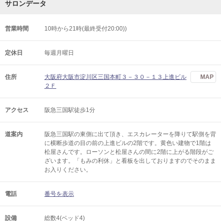
サロンデータ
営業時間
10時から21時(最終受付20:00))
定休日
毎週月曜日
住所
大阪府大阪市淀川区三国本町３－３０－１３上進ビル
MAP
２Ｆ
アクセス
阪急三国駅徒歩1分
道案内
阪急三国駅の東側に出て頂き、エスカレーターを降りて駅側を背
に横断歩道の目の前の上進ビルの2階です。黄色い建物で1階は
松屋さんです。ローソンと松屋さんの間に2階に上がる階段がご
ざいます。「もみの利休」と看板を出しておりますのでそのまま
お入りください。
電話
番号を表示
設備
総数4(ベッド4)