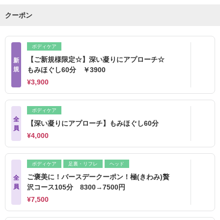
クーポン
ボディケア
【ご新規様限定☆】深い凝りにアプローチ☆
新
規
もみほぐし60分 ￥3900
¥3,900
ボディケア
全
【深い凝りにアプローチ】もみほぐし60分
員
¥4,000
ボディケア
足裏・リフレ
ヘッド
ご褒美に！バースデークーポン！極(きわみ)贅
全
員
沢コース105分 8300→7500円
¥7,500