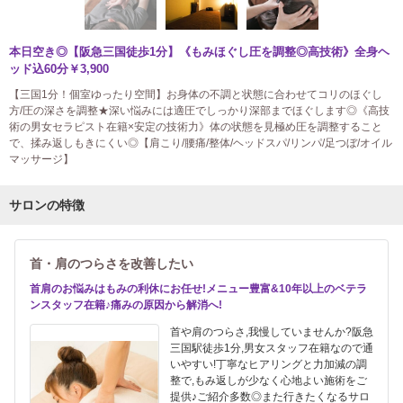
本日空き◎【阪急三国徒歩1分】《もみほぐし圧を調整◎高技術》全身ヘ
ッド込60分￥3,900
【三国1分！個室ゆったり空間】お身体の不調と状態に合わせてコリのほぐし
方/圧の深さを調整★深い悩みには適圧でしっかり深部までほぐします◎《高技
術の男女セラピスト在籍×安定の技術力》体の状態を見極め圧を調整すること
で、揉み返しもきにくい◎【肩こり/腰痛/整体/ヘッドスパ/リンパ/足つぼ/オイル
マッサージ】
サロンの特徴
首・肩のつらさを改善したい
首肩のお悩みはもみの利休にお任せ!メニュー豊富&10年以上のベテラ
ンスタッフ在籍♪痛みの原因から解消へ!
首や肩のつらさ,我慢していませんか?阪急
三国駅徒歩1分,男女スタッフ在籍なので通
いやすい!丁寧なヒアリングと力加減の調
整で,もみ返しが少なく心地よい施術をご
提供♪ご紹介多数◎また行きたくなるサロ