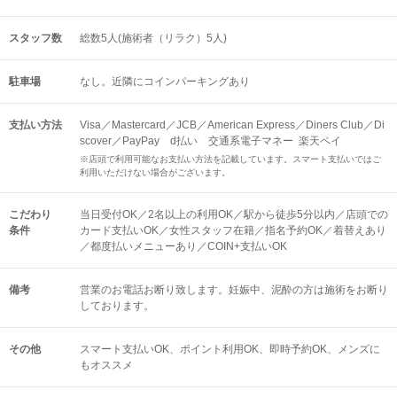
スタッフ数
総数5人(施術者（リラク）5人)
駐車場
なし。近隣にコインパーキングあり
支払い方法
Visa／Mastercard／JCB／American Express／Diners Club／Di
scover／PayPay d払い 交通系電子マネー 楽天ペイ
※店頭で利用可能なお支払い方法を記載しています。スマート支払いではご
利用いただけない場合がございます。
こだわり
当日受付OK／2名以上の利用OK／駅から徒歩5分以内／店頭での
条件
カード支払いOK／女性スタッフ在籍／指名予約OK／着替えあり
／都度払いメニューあり／COIN+支払いOK
備考
営業のお電話お断り致します。妊娠中、泥酔の方は施術をお断り
しております。
その他
スマート支払いOK
ポイント利用OK
即時予約OK
メンズに
もオススメ