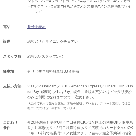
ンドヘルシー#フラットラッシュ#ネイル#パラジェル#ワンカラ
ー#マグネット#定額#持ち込み#メンズ脱毛#メンズ眉毛#ホワイ
トニング
電話
番号を表示
設備
総数5(リクライニングチェア5)
スタッフ数
総数5人(スタッフ5人)
駐車場
有り（共同無料駐車場33台完備）
支払い方法
Visa／Mastercard／JCB／American Express／Diners Club／Un
ionPay（銀聯）／PayPay、現金 ※現金支払いはピッタリ決済
のみご利用になれますので、注意下さい。
※店頭で利用可能なお支払い方法を記載しています。スマート支払いではご
利用いただけない場合がございます。
こだわり
夜20時以降も受付OK／当日受付OK／2名以上の利用OK／個室あ
条件
り／駐車場あり／2回目以降特典あり／店頭でのカード支払いOK
／朝10時前でも受付OK／女性スタッフ在籍／完全予約制／指名