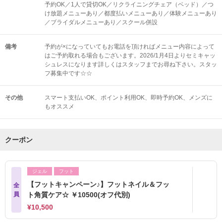
予約OK／1人で貸切OK／リクライニングチェア（ベッド）／つ
け放題メニューあり／都度払いメニューあり／体験メニューあり
／ブライダルメニューあり／スクール併設
備考
予約が×になっていてもお電話を頂ければメニュー内容によって
はご予約取れる場合もございます。2026/1月4日よりセミキャッ
シュレスになります詳しくはスタッフまでお尋ね下さい。スタッ
フ募集中です☆☆
その他
スマート支払いOK
ポイント利用OK
即時予約OK
メンズに
もオススメ
クーポン
ジェル
フット
【フットキャンペーン♪】フットネイル＆フッ
全
員
ト角質ケア☆ ￥10500(オフ代別)
¥10,500