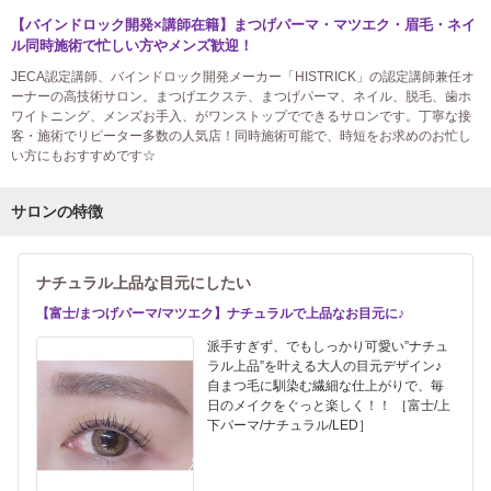
【バインドロック開発×講師在籍】まつげパーマ・マツエク・眉毛・ネイ
ル同時施術で忙しい方やメンズ歓迎！
JECA認定講師、バインドロック開発メーカー「HISTRICK」の認定講師兼任オ
ーナーの高技術サロン。まつげエクステ、まつげパーマ、ネイル、脱毛、歯ホ
ワイトニング、メンズお手入、がワンストップでできるサロンです。丁寧な接
客・施術でリピーター多数の人気店！同時施術可能で、時短をお求めのお忙し
い方にもおすすめです☆
サロンの特徴
ナチュラル上品な目元にしたい
【富士/まつげパーマ/マツエク】ナチュラルで上品なお目元に♪
派手すぎず、でもしっかり可愛い”ナチュ
ラル上品”を叶える大人の目元デザイン♪
自まつ毛に馴染む繊細な仕上がりで、毎
日のメイクをぐっと楽しく！！ ［富士/上
下パーマ/ナチュラル/LED］