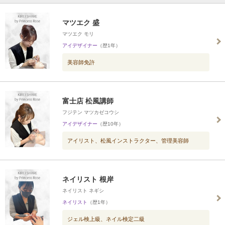
マツエク 盛
マツエク モリ
アイデザイナー
（歴1年）
美容師免許
富士店 松風講師
フジテン マツカゼコウシ
アイデザイナー
（歴10年）
アイリスト、松風インストラクター、管理美容師
ネイリスト 根岸
ネイリスト ネギシ
ネイリスト
（歴1年）
ジェル検上級、ネイル検定二級