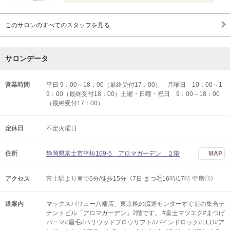
このサロンのすべてのスタッフを見る
サロンデータ
営業時間
平日 9：00～18：00（最終受付17：00） 月曜日 10：00～1
9：00（最終受付18：00）土曜・日曜・祝日 9：00～18：00
（最終受付17：00）
定休日
不定火曜日
住所
静岡県富士市平垣109-5 アロマガーデン ２階
MAP
アクセス
富士駅より車で6分/徒歩15分《7日 まつ毛16時/17時 空席◎》
道案内
マックスバリュー八幡店、東京靴の流通センターすぐ前の集合テ
ナントビル「アロマガーデン」2階です。 #富士マツエク#まつげ
パーマ#眉毛#ハリウッドブロウリフト#バインドロック#LED#ア