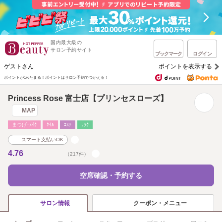
国内最大級の
サロン予約サイト
ブックマーク
ログイン
ゲストさん
ポイントを表示する
ポイントが1%たまる！
ポイントはサロン予約でつかえる！
Princess Rose 富士店【プリンセスローズ】
MAP
まつげ･ﾒｲｸ
ﾈｲﾙ
ｴｽﾃ
ﾘﾗｸ
スマート支払いOK
4.76
（217件）
空席確認・予約する
クーポン・メニュー
サロン情報