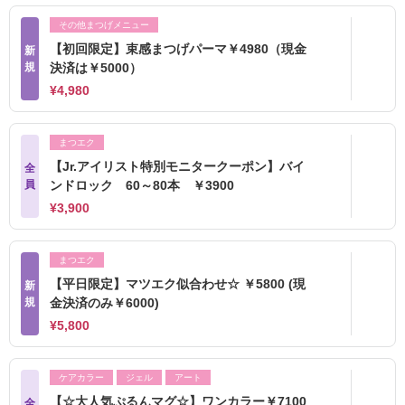
その他まつげメニュー
【初回限定】束感まつげパーマ￥4980（現金
新
規
決済は￥5000）
¥4,980
まつエク
【Jr.アイリスト特別モニタークーポン】バイ
全
員
ンドロック 60～80本 ￥3900
¥3,900
まつエク
【平日限定】マツエク似合わせ☆ ￥5800 (現
新
規
金決済のみ￥6000)
¥5,800
ケアカラー
ジェル
アート
【☆大人気ぷるんマグ☆】ワンカラー￥7100
全