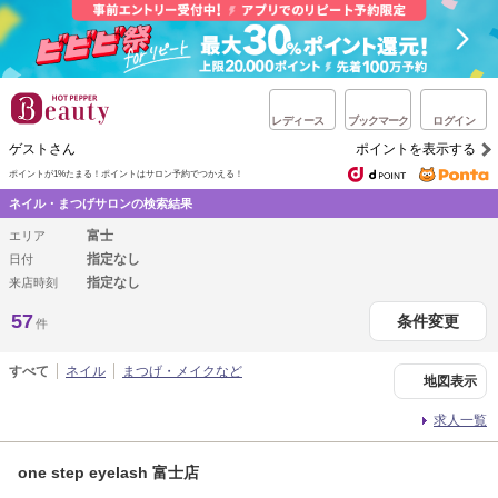
レディース
ブックマーク
ログイン
ゲストさん
ポイントを表示する
ポイントが1%たまる！
ポイントはサロン予約でつかえる！
ネイル・まつげサロンの検索結果
富士
エリア
指定なし
日付
指定なし
来店時刻
57
条件変更
件
すべて
ネイル
まつげ・メイクなど
地図表示
求人一覧
one step eyelash 富士店