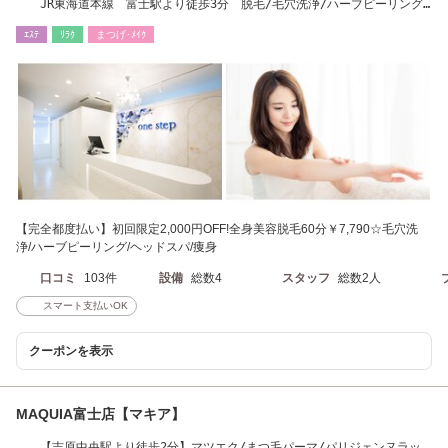
JR東海道本線 富士駅より徒歩3分 脱毛/毛穴洗浄/ハーブピーリング/
眉毛/痩身/リラク
ｴｽﾃ
ﾘﾗｸ
まつげ･ﾒｲｸ
【完全都度払い】初回限定2,000円OFF!全身美容脱毛60分￥7,790☆毛穴洗
浄/ハーブピーリング/ヘッドスパ/痩身
口コミ
103件
設備
総数4
スタッフ
総数2人
スマート支払いOK
クーポンを表示
MAQUIA富士店【マキア】
【吉原中央駅より徒歩2分】マツエク/まつ毛パーマ/パリジェンヌラッ