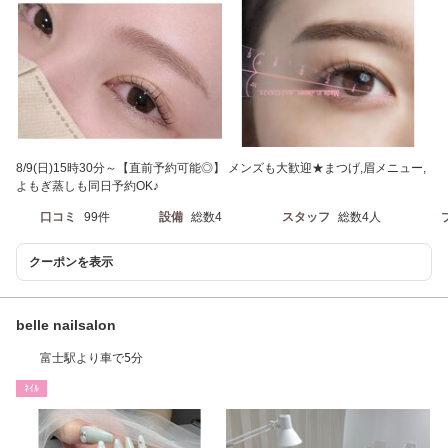
8/9(日)15時30分～【直前予約可能◎】 メンズも大歓迎★まつげ,眉メニュー,
よもぎ蒸しも同日予約OK♪
口コミ
99件
設備
総数4
スタッフ
総数4人
クーポンを表示
belle nailsalon
富士駅より車で5分
ﾈｲﾙ