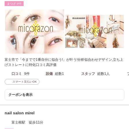
ヘアメイク
まつげ･ﾒｲｸ
富士市で「今までで1番自分に似合う!」が叶う!分析似合わせデザイン,立ち上
げストレートに特化口コミ高評価
口コミ
9件
設備
総数1
スタッフ
総数1人
スマート支払いOK
クーポンを表示
nail salon mirel
富士根駅 徒歩11分