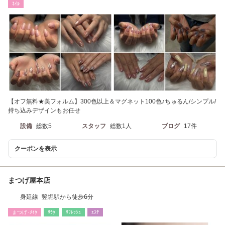
ﾈｲﾙ
【オフ無料★美フォルム】300色以上＆マグネット100色♪ちゅるん/シンプル/
持ち込みデザインもお任せ
設備
総数5
スタッフ
総数1人
ブログ
17件
クーポンを表示
まつげ屋本店
身延線 竪堀駅から徒歩6分
まつげ･ﾒｲｸ
ﾘﾗｸ
ﾘﾌﾚｯｼｭ
ｴｽﾃ