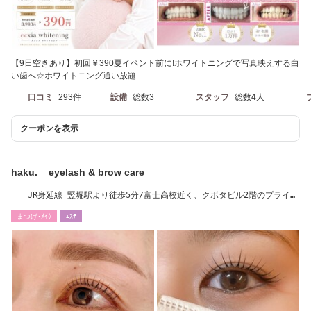
【9日空きあり】初回￥390夏イベント前に!ホワイトニングで写真映えする白
い歯へ☆ホワイトニング通い放題
口コミ
293件
設備
総数3
スタッフ
総数4人
クーポンを表示
haku. eyelash & brow care
JR身延線 竪堀駅より徒歩5分/富士高校近く、クボタビル2階のプライベ
ートサロンです。
まつげ･ﾒｲｸ
ｴｽﾃ