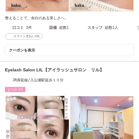
整えることで、余白のある美しさへ。
口コミ
3件
設備
総数1
スタッフ
総数1人
スマート支払いOK
クーポンを表示
Eyelash Salon LIL【アイラッシュサロン リル】
JR身延線/入山瀬駅徒歩１０分
まつげ･ﾒｲｸ