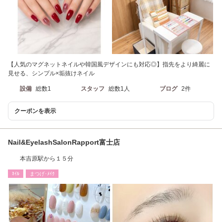
【人気のマグネットネイルや韓国風デザインにも対応◎】指先をより綺麗に
見せる、シンプル×垢抜けネイル
設備
総数1
スタッフ
総数1人
ブログ
2件
クーポンを表示
Nail&EyelashSalonRapport富士店
本吉原駅から１５分
ﾈｲﾙ
まつげ･ﾒｲｸ