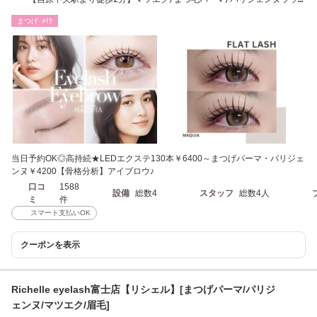
シュリフト/富士市
まつげ･ﾒｲｸ
当日予約OK◎高持続★LEDエクステ130本￥6400～まつげパーマ・パリジェ
ンヌ￥4200【骨格分析】アイブロウ♪
口コ
1588
設備
総数4
スタッフ
総数4人
ミ
件
スマート支払いOK
クーポンを表示
Richelle eyelash富士店【リシェル】[まつげパーマ/パリジ
ェンヌ/マツエク/眉毛]