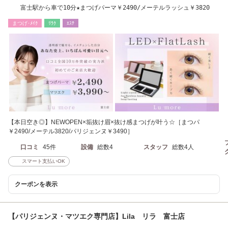
富士駅から車で10分★まつげパーマ￥2490/メーテルラッシュ￥3820
まつげ･ﾒｲｸ
ﾘﾗｸ
ｴｽﾃ
【本日空き◎】NEWOPEN×垢抜け眉×抜け感まつげが叶う☆［まつパ
￥2490/メーテル3820/パリジェンヌ￥3490］
口コミ
45件
設備
総数4
スタッフ
総数4人
スマート支払いOK
クーポンを表示
【パリジェンヌ・マツエク専門店】Lila リラ 富士店