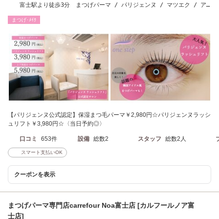
富士駅より徒歩3分 まつげパーマ / パリジェンヌ / マツエク / ア
イブロウ / 眉毛
まつげ･ﾒｲｸ
【パリジェンヌ公式認定】保湿まつ毛パーマ￥2,980円☆パリジェンヌラッシ
ュリフト￥3,980円☆〈当日予約◎〉
口コミ
653件
設備
総数2
スタッフ
総数2人
スマート支払いOK
クーポンを表示
まつげパーマ専門店carrefour Noa富士店 [カルフールノア富
士店]