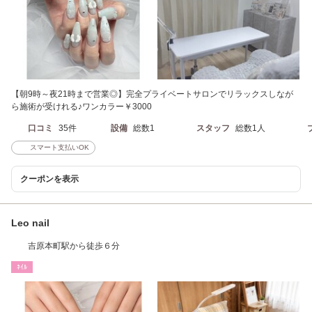
【朝9時～夜21時まで営業◎】完全プライベートサロンでリラックスしなが
ら施術が受けれる♪ワンカラー￥3000
口コミ
35件
設備
総数1
スタッフ
総数1人
スマート支払いOK
クーポンを表示
Leo nail
吉原本町駅から徒歩６分
ﾈｲﾙ