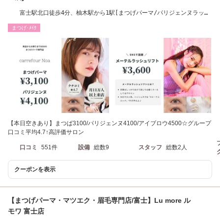
富士駅北口徒歩4分、柚木駅から1駅[まつげパーマ/パリジェンヌラッシ
ュリフト]
まつげ･ﾒｲｸ
【本日空きあり】まつぱ3100/パリジェンヌ4100/アイブロウ4500☆グループ
口コミ平均4.7↑高評価サロン
口コミ
551件
設備
総数9
スタッフ
総数2人
クーポンを表示
【まつげパーマ・マツエク・眉毛専門店/富士】Lu more ル
モワ 富士店