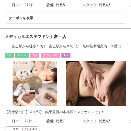
口コミ
212件
設備
総数5
スタッフ
総数4人
クーポンを表示
メディカルエステマドンナ富士店
富士駅から徒歩１0分・富士駅から車で5分 無料駐車場完備 １階は
「おたからや」さん
ﾘﾗｸ
ﾘﾌﾚｯｼｭ
ﾈｲﾙ
まつげ･ﾒｲｸ
ｴｽﾃ
【富士駅北口】車で5分 結果重視の本格派エステサロンです♪
口コミ
72件
設備
総数7
スタッフ
総数6人
スマート支払いOK