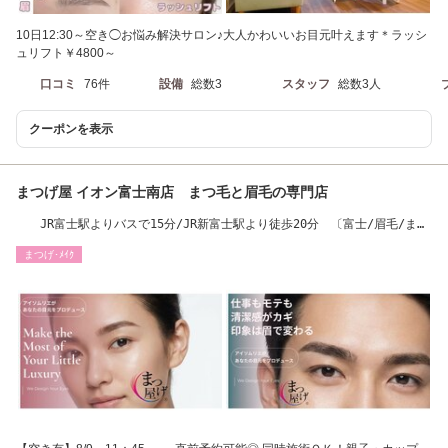
10日12:30～空き◯お悩み解決サロン♪大人かわいいお目元叶えます＊ラッシ
ュリフト￥4800～
口コミ
76件
設備
総数3
スタッフ
総数3人
クーポンを表示
まつげ屋 イオン富士南店 まつ毛と眉毛の専門店
JR富士駅よりバスで15分/JR新富士駅より徒歩20分 〔富士/眉毛/まつ
毛パーマ〕
まつげ･ﾒｲｸ