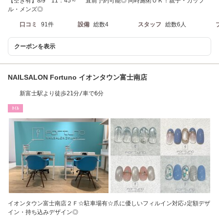
【空き有】8/9 11：45～ 直前予約可能◎ 同時施術ＯＫ！親子・カップ
ル・メンズ◎
口コミ
91件
設備
総数4
スタッフ
総数6人
クーポンを表示
NAILSALON Fortuno イオンタウン富士南店
新富士駅より徒歩21分/車で6分
ﾈｲﾙ
イオンタウン富士南店２Ｆ☆駐車場有☆爪に優しいフィルイン対応♪定額デザ
イン・持ち込みデザイン◎