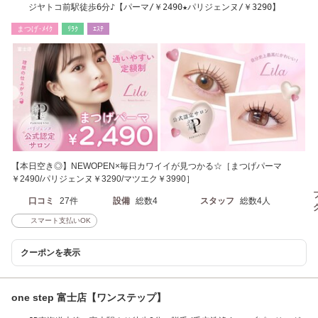
ジヤトコ前駅徒歩6分♪【パーマ/￥2490★パリジェンヌ/￥3290】
まつげ･ﾒｲｸ
ﾘﾗｸ
ｴｽﾃ
【本日空き◎】NEWOPEN×毎日カワイイが見つかる☆［まつげパーマ
￥2490/パリジェンヌ￥3290/マツエク￥3990］
口コミ
27件
設備
総数4
スタッフ
総数4人
スマート支払いOK
クーポンを表示
one step 富士店【ワンステップ】