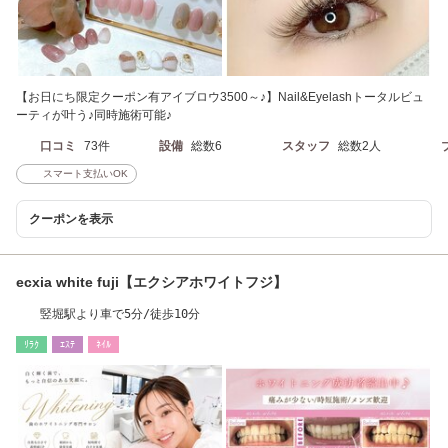
【お日にち限定クーポン有アイブロウ3500～♪】Nail&Eyelashトータルビュ
ーティが叶う♪同時施術可能♪
口コミ
73件
設備
総数6
スタッフ
総数2人
スマート支払いOK
クーポンを表示
ecxia white fuji【エクシアホワイトフジ】
竪堀駅より車で5分/徒歩10分
ﾘﾗｸ
ｴｽﾃ
ﾈｲﾙ