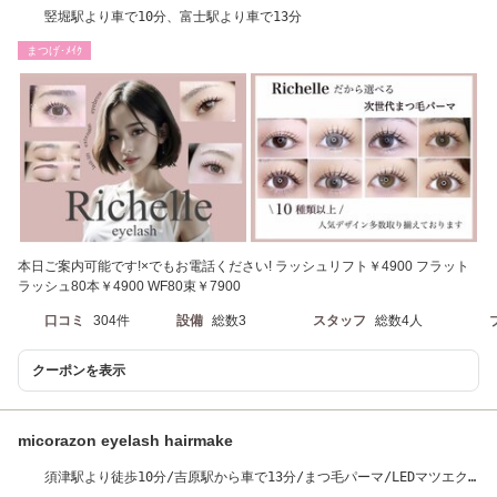
竪堀駅より車で10分、富士駅より車で13分
まつげ･ﾒｲｸ
本日ご案内可能です!×でもお電話ください! ラッシュリフト￥4900 フラット
ラッシュ80本￥4900 WF80束￥7900
口コミ
304件
設備
総数3
スタッフ
総数4人
クーポンを表示
micorazon eyelash hairmake
須津駅より徒歩10分/吉原駅から車で13分/まつ毛パーマ/LEDマツエク/