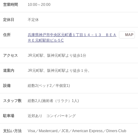
営業時間
10:00～20:00
定休日
不定休
住所
兵庫県神戸市中央区元町通１丁目１４－１３ ＢＥＡ
MAP
ＲＥ元町駅前ビル５C
アクセス
JR元町駅、阪神元町駅より徒歩1分
道案内
JR元町駅、阪神元町駅より徒歩１分。
設備
総数2(ベッド2／半個室1)
スタッフ数
総数2人(施術者（リラク）1人)
駐車場
近郊あり コンイパーキング
支払い方法
Visa／Mastercard／JCB／American Express／Diners Club