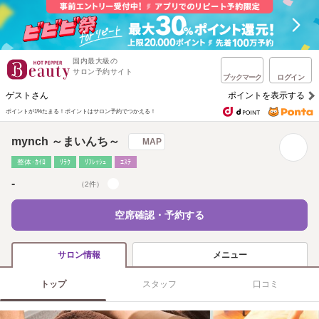
国内最大級の
サロン予約サイト
ブックマーク
ログイン
ゲストさん
ポイントを表示する
ポイントが1%たまる！
ポイントはサロン予約でつかえる！
mynch ～まいんち～
MAP
整体･ｶｲﾛ
ﾘﾗｸ
ﾘﾌﾚｯｼｭ
ｴｽﾃ
-
（2件）
空席確認・予約する
メニュー
サロン情報
トップ
スタッフ
口コミ