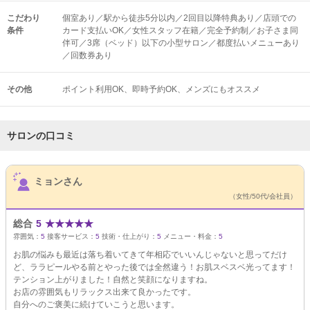
こだわり
個室あり／駅から徒歩5分以内／2回目以降特典あり／店頭での
条件
カード支払いOK／女性スタッフ在籍／完全予約制／お子さま同
伴可／3席（ベッド）以下の小型サロン／都度払いメニューあり
／回数券あり
その他
ポイント利用OK
即時予約OK
メンズにもオススメ
サロンの口コミ
サロンPick Up
ミョンさん
（女性/50代/会社員）
総合
5
★
★
★
★
★
雰囲気：
5
接客サービス：
5
技術・仕上がり：
5
メニュー・料金：
5
お肌の悩みも最近は落ち着いてきて年相応でいいんじゃないと思ってだけ
ど、ララピールやる前とやった後では全然違う！お肌スベスベ光ってます！
テンション上がりました！自然と笑顔になりますね。
お店の雰囲気もリラックス出来て良かったです。
自分へのご褒美に続けていこうと思います。