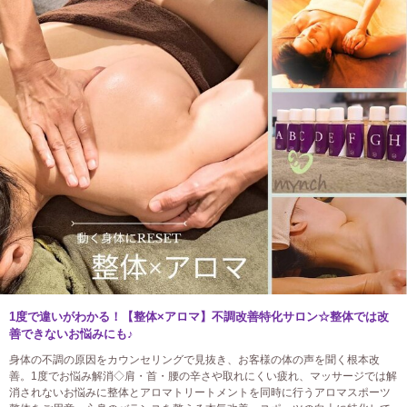
1度で違いがわかる！【整体×アロマ】不調改善特化サロン☆整体では改
善できないお悩みにも♪
身体の不調の原因をカウンセリングで見抜き、お客様の体の声を聞く根本改
善。1度でお悩み解消◇肩・首・腰の辛さや取れにくい疲れ、マッサージでは解
消されないお悩みに整体とアロマトリートメントを同時に行うアロマスポーツ