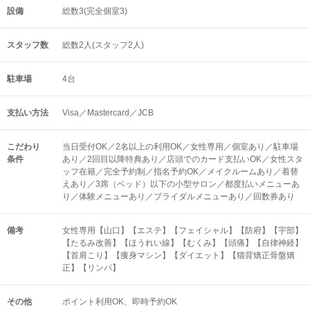
設備
総数3(完全個室3)
スタッフ数
総数2人(スタッフ2人)
駐車場
4台
支払い方法
Visa／Mastercard／JCB
こだわり
当日受付OK／2名以上の利用OK／女性専用／個室あり／駐車場
条件
あり／2回目以降特典あり／店頭でのカード支払いOK／女性スタ
ッフ在籍／完全予約制／指名予約OK／メイクルームあり／着替
えあり／3席（ベッド）以下の小型サロン／都度払いメニューあ
り／体験メニューあり／ブライダルメニューあり／回数券あり
備考
女性専用【山口】【エステ】【フェイシャル】【防府】【宇部】
【たるみ改善】【ほうれい線】【むくみ】【頭痛】【自律神経】
【首肩こり】【痩身マシン】【ダイエット】【猫背矯正骨盤矯
正】【リンパ】
その他
ポイント利用OK
即時予約OK