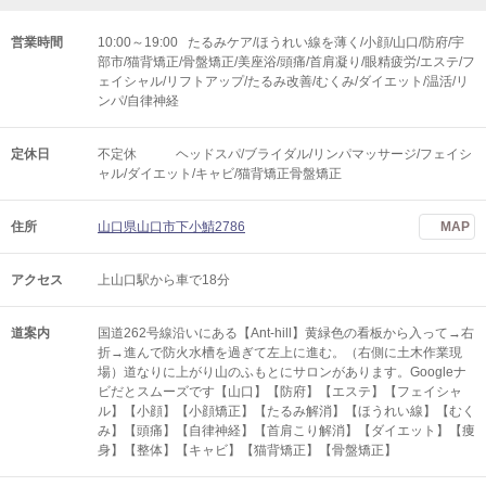
営業時間
10:00～19:00 たるみケア/ほうれい線を薄く/小顔/山口/防府/宇
部市/猫背矯正/骨盤矯正/美座浴/頭痛/首肩凝り/眼精疲労/エステ/フ
ェイシャル/リフトアップ/たるみ改善/むくみ/ダイエット/温活/リ
ンパ/自律神経
定休日
不定休 ヘッドスパ/ブライダル/リンパマッサージ/フェイシ
ャル/ダイエット/キャビ/猫背矯正骨盤矯正
住所
山口県山口市下小鯖2786
MAP
アクセス
上山口駅から車で18分
道案内
国道262号線沿いにある【Ant-hill】黄緑色の看板から入って→右
折→進んで防火水槽を過ぎて左上に進む。（右側に土木作業現
場）道なりに上がり山のふもとにサロンがあります。Googleナ
ビだとスムーズです【山口】【防府】【エステ】【フェイシャ
ル】【小顔】【小顔矯正】【たるみ解消】【ほうれい線】【むく
み】【頭痛】【自律神経】【首肩こり解消】【ダイエット】【痩
身】【整体】【キャビ】【猫背矯正】【骨盤矯正】