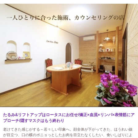
たるみ&リフトアップはロータスにお任せ/矯正×血流×リンパ×表情筋にア
プローチ/隠すマスクはもう終わり
老けてきた感じがする～若々しい印象へ。顔全体が下がってきた、ほうれい線
が目立つ、口の横のポニョっとしたお肉を目立たなくしたい、食いしばりによ