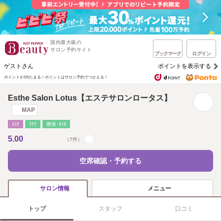
国内最大級の
サロン予約サイト
ブックマーク
ログイン
ゲストさん
ポイントを表示する
ポイントが1%たまる！
ポイントはサロン予約でつかえる！
Esthe Salon Lotus【エステサロンロータス】
MAP
ｴｽﾃ
ﾘﾗｸ
整体･ｶｲﾛ
5.00
（7件）
空席確認・予約する
メニュー
サロン情報
トップ
スタッフ
口コミ