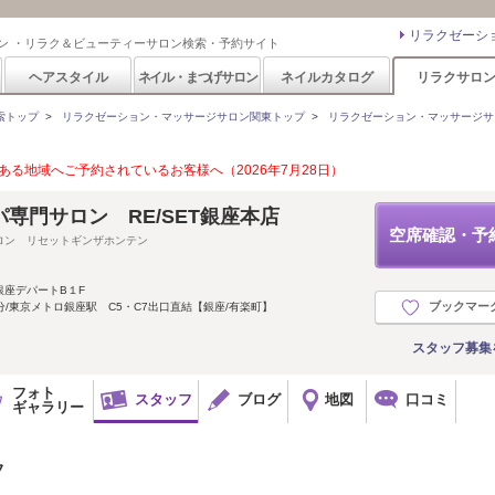
リラクゼーシ
ン ・リラク＆ビューティーサロン検索・予約サイト
ヘアスタイル
ネイル・まつげサロン
ネイルカタログ
リラクサロ
索トップ
>
リラクゼーション・マッサージサロン関東トップ
>
リラクゼーション・マッサージサ
る地域へご予約されているお客様へ（2026年7月28日）
専門サロン RE/SET銀座本店
空席確認・予
ロン リセットギンザホンテン
座デパートB１F
ブックマー
分/東京メトロ銀座駅 C5・C7出口直結【銀座/有楽町】
スタッフ募集
フォト
スタッフ
ブログ
地図
口コミ
ギャラリー
フ