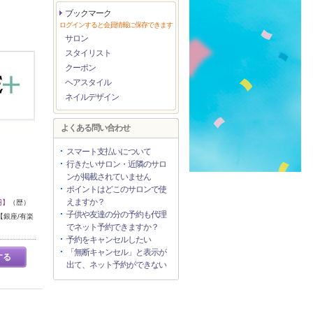
ブックマーク
ログインすると会員情報に保存できます
サロン
スタイリスト
クーポン
ヘアスタイル
ネイルデザイン
よくある問い合わせ
スマート支払いについて
行きたいサロン・近隣のサロ
ンが掲載されていません
ポイントはどこのサロンで使
えますか？
円】
（歴）
子供や友達の分の予約も代理
銀座/有楽
でネット予約できますか？
予約をキャンセルしたい
「無断キャンセル」と表示が
する
出て、ネット予約ができない