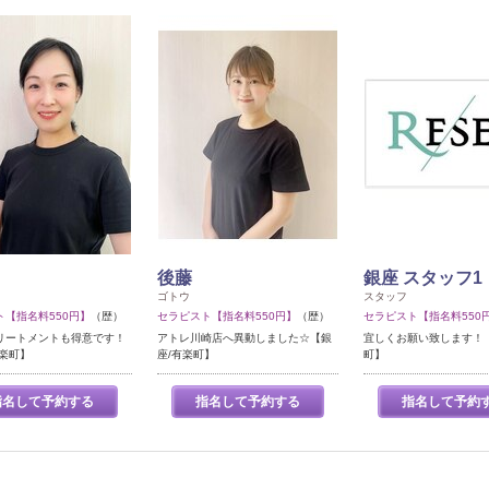
後藤
銀座 スタッフ1
ゴトウ
スタッフ
ト【指名料550円】
（歴）
セラピスト【指名料550円】
（歴）
セラピスト【指名料550
リートメントも得意です！
アトレ川崎店へ異動しました☆【銀
宜しくお願い致します！【
有楽町】
座/有楽町】
町】
指名して予約する
指名して予約する
指名して予約