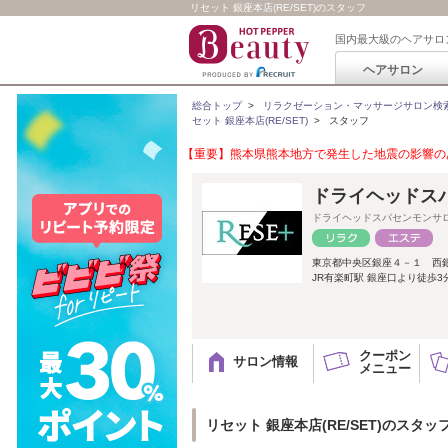
リセット 銀座本店(RE/SET)のスタッフ
国内最大級のヘアサロ
ヘアサロン
総合トップ
>
リラクゼーション・マッサージサロン検
セット 銀座本店(RE/SET)
>
スタッフ
【重要】熊本県熊本地方で発生した地震の影響のあ
ドライヘッドスパ
ドライヘッドスパセンモンサ
東京都中央区銀座４－１ 西銀
JR有楽町駅 銀座口より徒歩3
クーポン
サロン情報
メニュー
リセット 銀座本店(RE/SET)のスタッ