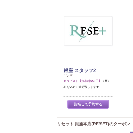
銀座 スタッフ2
ギンザ
セラピスト【指名料550円】
（歴）
心を込めて施術致します★
指名して予約する
リセット 銀座本店(RE/SET)のクーポン