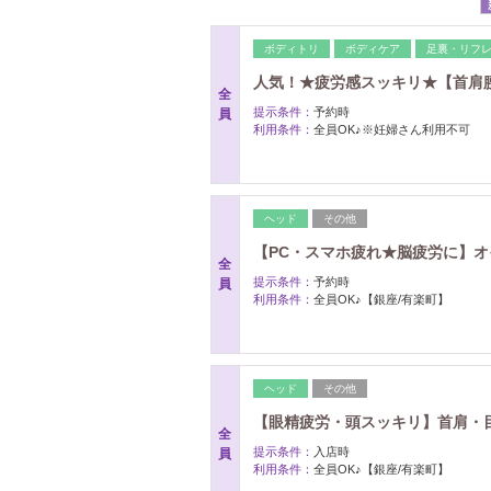
ボディトリ
ボディケア
足裏・リフ
人気！★疲労感スッキリ★【首肩腰ほ
全
提示条件：
予約時
員
利用条件：
全員OK♪※妊婦さん利用不可
ヘッド
その他
【PC・スマホ疲れ★脳疲労に】オイ
全
提示条件：
予約時
員
利用条件：
全員OK♪【銀座/有楽町】
ヘッド
その他
【眼精疲労・頭スッキリ】首肩・目元
全
提示条件：
入店時
員
利用条件：
全員OK♪【銀座/有楽町】