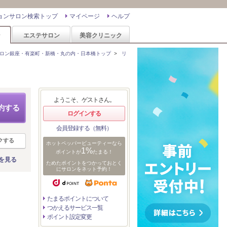
ョンサロン検索トップ
マイページ
ヘルプ
ン
エステサロン
美容クリニック
ロン銀座・有楽町・新橋・丸の内・日本橋トップ
>
リ
ようこそ、ゲストさん。
約する
ログインする
会員登録する（無料）
クする
ホットペッパービューティーなら
1%
ポイントが
たまる！
を見る
ためたポイントをつかっておとく
にサロンをネット予約！
たまるポイントについて
つかえるサービス一覧
ポイント設定変更