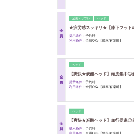
足裏・リフレ
ヘッド
★疲労感スッキリ★【膝下フット&目
全
提示条件：
予約時
員
利用条件：
全員OK♪【銀座/有楽町】
ヘッド
【爽快★炭酸ヘッド】頭皮集中◎炭酸
全
提示条件：
予約時
員
利用条件：
全員OK♪【銀座/有楽町】
ヘッド
【爽快★炭酸ヘッド】血行促進◎首肩
全
提示条件：
予約時
員
利用条件：
全員OK♪【銀座/有楽町】