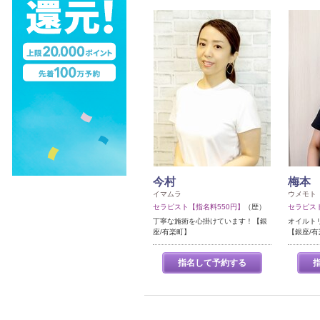
今村
梅本
イマムラ
ウメモト
セラピスト【指名料550円】
（歴）
セラピス
丁寧な施術を心掛けています！【銀
オイルト
座/有楽町】
【銀座/
指名して予約する