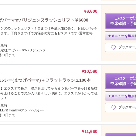
¥6,600
このクーポ
パーマ☆パリジェンヌラッシュリフト￥6600
空席確認・予
ェンヌのラッシュリフト！自まつげを最大限に長く、お目元パッチ
きます。下向きまつげでお悩みの方にもおススメです♪通常価格
メニューを追加
入店時
ブックマー
定/まつげパーマ/パリジェンヌ
2月31日まで
¥10,560
このクーポ
ドヘルシー(まつげパーマ)＋フラットラッシュ100本
空席確認・予
★】エクステで長さ、濃さを出してからまつ毛パーマをかける新技
から上げることで光が入り若々しい印象に。エクステが下がって視
メニューを追加
スメ！
入店時
ブックマー
ED/＆Healthy/アンドヘルシー
2月31日まで
¥11,660