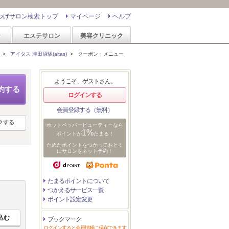
つげサロン検索トップ
マイページ
ヘルプ
ン
エステサロン
美容クリニック
>
アイタス 津田沼駅(aitas)
>
クーポン・メニュー
ようこそ、ゲストさん。
約する
ログインする
会員登録する（無料）
クする
ホットペッパービューティーなら
1%
ポイントが
たまる！
ためたポイントをつかっておとく
にサロンをネット予約！
たまるポイントについて
つかえるサービス一覧
ポイント設定変更
ブックマーク
ログインすると会員情報に保存できます