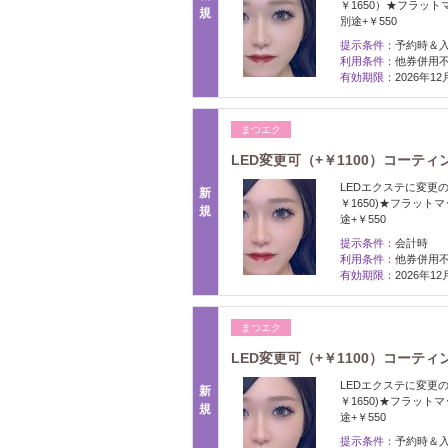
￥1650）★フラッ
規
別途+￥550
提示条件：
予約時＆
利用条件：
他券併用不
有効期限：
2026年1
まつエク
LED変更可（+￥1100）コーティ
LEDエクステに変更の
新
￥1650)★フラッ
規
途+￥550
提示条件：
会計時
利用条件：
他券併用不
有効期限：
2026年1
まつエク
LED変更可（+￥1100）コーティ
LEDエクステに変更の
新
￥1650)★フラッ
規
途+￥550
提示条件：
予約時＆