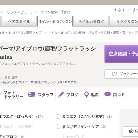
ネイル・ま
ン ・リラク＆ビューティーサロン検索・予約サイト
ヘアスタイル
ネイル・まつげサロン
ネイルカタログ
リラクサロ
イル・まつげサロン関東トップ
>
ネイル・まつげサロン船橋・津田沼・本八幡・浦安・市川トップ
ーマ/アイブロウ/眉毛/フラットラッシ
空席確認・予
itas
イブロウマユゲフラットラッシュパリジェンヌアイタス
ブックマー
―３０ ２階
徒歩1分/まつげパーマ/眉毛/パリジェンヌ/LEDエクステ
フォト
スタッフ
ブログ
地図
口コミ
ギャラリー
まつエク（ぱっちり）
まつエク（こだわり素材）
（14）
（2）
まつエク（つけ放題）
まつげデザイン・ケア
（10）
アイブロウ
シェービング
（10）