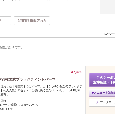
方
2回目以降来店の方
1/2ペ
能性があります。
¥7,480
このクーポ
P◎韓国式ブラックティントパーマ
空席確認・予
を使用した【韓国式まつげパーマ】と【ケラチン配合のブラックテ
ト】の大人気ケアセット！自然に黒く色付け、ハリ、コシUP◎※
メニューを追加
人差有り
入店時
ブックマー
げパーマ/韓国/ マスカラパーマ/
2月31日まで