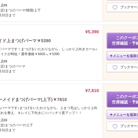
入店時
ブックマー
定/まつげパーマ/韓国/上下
2月31日まで
¥5,390
このクーポ
ド上まつげパーマ￥5390
空席確認・予
げパーマです！まつげをいたわりながら、しっかり上向きカール♪
クが時短！通常価格￥6600→￥5390
メニューを追加
入店時
定/まつげパーマ
ブックマー
2月31日まで
¥7,810
このクーポ
イドまつげパーマ(上下)￥7810
空席確認・予
毛パーマです♪まつげをいたわりながら、上まつ毛はしっかり上向
流れを整え、キレイに下向きに☆パッチリ度アップ！！
メニューを追加
入店時
定/まつげパーマ/上下
ブックマー
2月31日まで