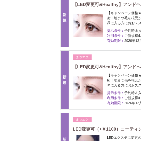
【LED変更可&Healthy】アン
【キャンペーン価格
新
術！地まつ毛を根元
規
界に入る方におおス
提示条件：
予約時＆
利用条件：
ご新規様/L
有効期限：
2026年1
まつエク
【LED変更可&Healthy】アン
【キャンペーン価格
新
術！地まつ毛を根元
規
界に入る方におおス
提示条件：
予約時＆
利用条件：
ご新規様/L
有効期限：
2026年1
まつエク
LED変更可（+￥1100）コーティ
LEDエクステに変更の
新