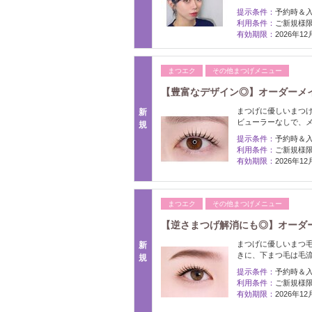
提示条件：
予約時＆
利用条件：
ご新規様限
有効期限：
2026年1
まつエク
その他まつげメニュー
【豊富なデザイン◎】オーダーメイ
まつげに優しいまつ
新
ビューラーなしで、メイ
規
提示条件：
予約時＆
利用条件：
ご新規様限
有効期限：
2026年1
まつエク
その他まつげメニュー
【逆さまつげ解消にも◎】オーダーメ
まつげに優しいまつ
新
きに、下まつ毛は毛
規
提示条件：
予約時＆
利用条件：
ご新規様限
有効期限：
2026年1