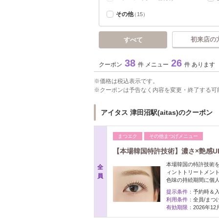
その他
（15）
初来店の
すべて
38
26
クーポン
件 メニュー
件 あります
価格は税込表示です。
クーポンは予告なく内容を変更・終了する可
アイタス 津田沼駅(aitas)のクーポン
まつエク
その他まつげメニュー
【本場韓国特許技術】濃さ×艶感U
本場韓国の特許技術
全
ィントトリートメン
員
色味の持続期間に個
提示条件：
予約時＆
利用条件：
全員/まつ
有効期限：
2026年1