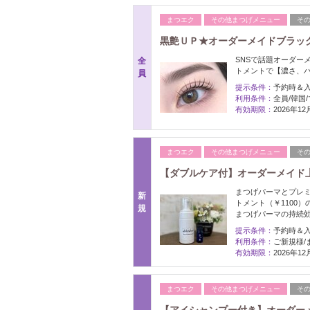
まつエク
その他まつげメニュー
そ
黒艶ＵＰ★オーダーメイドブラックテ
SNSで話題オーダー
全
トメントで【濃さ、
員
提示条件：
予約時＆
利用条件：
全員/韓国
有効期限：
2026年1
まつエク
その他まつげメニュー
そ
【ダブルケア付】オーダーメイド上ま
まつげパーマとプレミ
新
トメント（￥1100
規
まつげパーマの持続
提示条件：
予約時＆
利用条件：
ご新規様/
有効期限：
2026年1
まつエク
その他まつげメニュー
そ