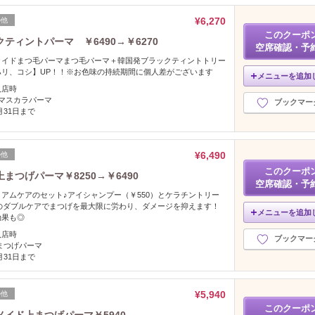
¥6,270
の他
このクーポ
ィントパーマ ￥6490→￥6270
空席確認・予
メイドまつ毛パーマまつ毛パーマ＋韓国発ブラックティントトリー
ハリ、コシ】UP！！※お色味の持続期間に個人差がございます
メニューを追加
入店時
/マスカラパーマ
ブックマー
2月31日まで
¥6,490
の他
このクーポ
つげパーマ￥8250→￥6490
空席確認・予
アムケアのセット♪アイシャンプー（￥550）とケラチントリー
）のダブルケアでまつげを最大限に労わり、ダメージを抑えます！
メニューを追加
効果も◎
入店時
ブックマー
まつげパーマ
2月31日まで
¥5,940
の他
このクーポ