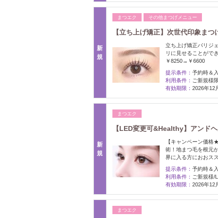
まつエク
その他まつげメニュー
【立ち上げ矯正】次世代印象まつげ
立ち上げ矯正パリジ
新
リに見せることがで
規
￥8250→￥6600
提示条件：
予約時＆
利用条件：
ご新規様限
有効期限：
2026年1
まつエク
【LED変更可&Healthy】アン
【キャンペーン価格
新
術！地まつ毛を根元
規
界に入る方におおス
提示条件：
予約時＆
利用条件：
ご新規様/L
有効期限：
2026年1
まつエク