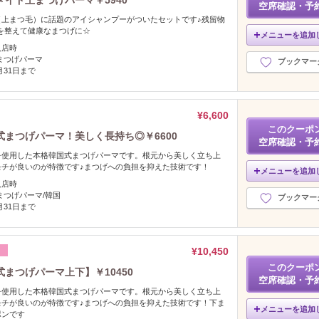
イド上まつげパーマ￥5940
空席確認・予
（上まつ毛）に話題のアイシャンプーがついたセットです♪残留物
を整えて健康なまつげに☆
メニューを追加
入店時
まつげパーマ
ブックマー
2月31日まで
¥6,600
このクーポ
まつげパーマ！美しく長持ち◎￥6600
空席確認・予
を使用した本格韓国式まつげパーマです。根元から美しく立ち上
モチが良いのが特徴です♪まつげへの負担を抑えた技術です！
メニューを追加
入店時
まつげパーマ/韓国
ブックマー
2月31日まで
¥10,450
フ
このクーポ
まつげパーマ上下】￥10450
空席確認・予
を使用した本格韓国式まつげパーマです。根元から美しく立ち上
モチが良いのが特徴です♪まつげへの負担を抑えた技術です！下ま
メニューを追加
ポンです