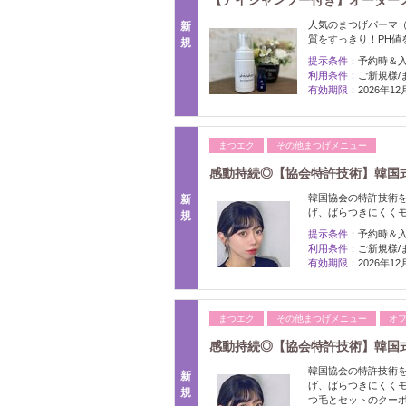
【アイシャンプー付き】オーダーメ
人気のまつげパーマ
新
質をすっきり！PH値
規
提示条件：
予約時＆
利用条件：
ご新規様/
有効期限：
2026年1
まつエク
その他まつげメニュー
感動持続◎【協会特許技術】韓国式
韓国協会の特許技術
新
げ、ばらつきにくく
規
提示条件：
予約時＆
利用条件：
ご新規様/
有効期限：
2026年1
まつエク
その他まつげメニュー
オ
感動持続◎【協会特許技術】韓国式
韓国協会の特許技術
新
げ、ばらつきにくく
規
つ毛とセットのクー