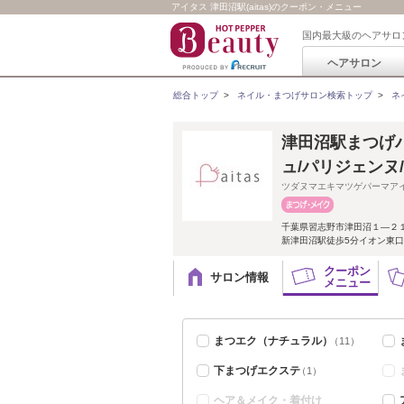
アイタス 津田沼駅(aitas)のクーポン・メニュー
国内最大級のヘアサロ
ヘアサロン
総合トップ
>
ネイル・まつげサロン検索トップ
>
ネ
津田沼駅まつげパ
ュ/パリジェンヌ/a
ツダヌマエキマツゲパーマア
千葉県習志野市津田沼１―２１
新津田沼駅徒歩5分イオン東口～
クーポン
サロン情報
メニュー
まつエク（ナチュラル）
（11）
下まつげエクステ
（1）
ヘア＆メイク・着付け