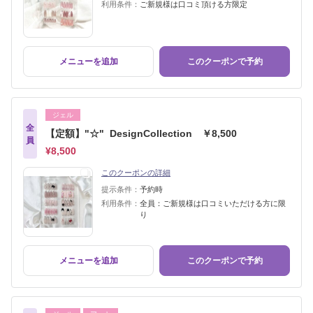
利用条件：
ご新規様は口コミ頂ける方限定
メニューを追加
このクーポンで予約
ジェル
全
【定額】"☆" DesignCollection ￥8,500
員
¥8,500
このクーポンの詳細
提示条件：
予約時
利用条件：
全員：ご新規様は口コミいただける方に限
り
メニューを追加
このクーポンで予約