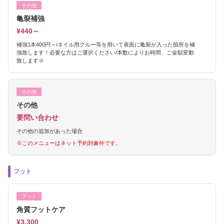
その他
亀裂補強
¥440～
補強1本400円～/ネイル用グルー等を用いて表面に亀裂が入った箇所を補
強致します！必要な方はご選択ください/本数によりお時間、ご金額変動
致します※
その他
その他
要問い合わせ
その他の追加があった場合
※このメニューはネット予約対象外です。
フット
フット
角質フットケア
¥3,300