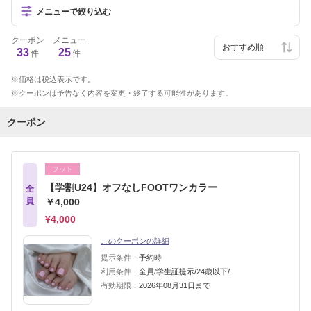
メニューで絞り込む
クーポン
メニュー
33
25
件
件
価格は税込表示です。
クーポンは予告なく内容を変更・終了する可能性があります。
クーポン
フット
【学割U24】オフなしFOOTワンカラー
全
員
￥4,000
¥4,000
このクーポンの詳細
提示条件：
予約時
利用条件：
全員/学生証提示/24歳以下/
有効期限：
2026年08月31日まで