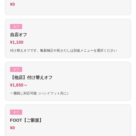
¥0
オフ
自店オフ
¥1,100
付け替えオフです。亀裂補正や長さだしは別途メニューを選択ください
オフ
【他店】付け替えオフ
¥1,650～
一層残し対応可能（ハンドフット共に）
オフ
FOOT【ご新規】
¥0