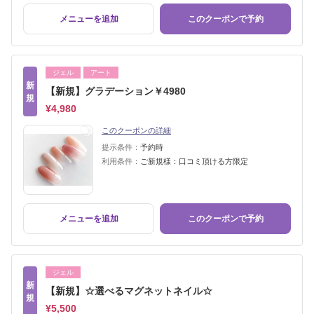
メニューを追加
このクーポンで予約
ジェル
アート
新
【新規】グラデーション￥4980
規
¥4,980
このクーポンの詳細
提示条件：
予約時
利用条件：
ご新規様：口コミ頂ける方限定
メニューを追加
このクーポンで予約
ジェル
新
【新規】☆選べるマグネットネイル☆
規
¥5,500