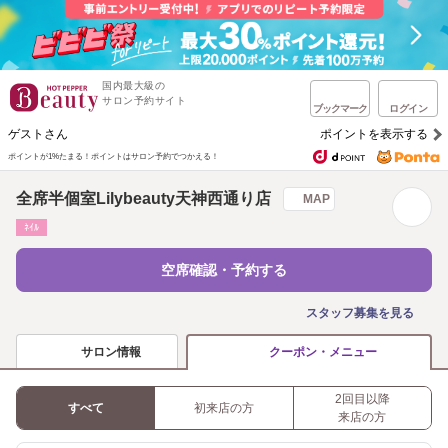
国内最大級の
サロン予約サイト
ブックマーク
ログイン
ゲストさん
ポイントを表示する
ポイントが1%たまる！
ポイントはサロン予約でつかえる！
全席半個室Lilybeauty天神西通り店
MAP
ﾈｲﾙ
空席確認・予約する
スタッフ募集を見る
サロン情報
クーポン・メニュー
2回目以降
すべて
初来店の方
来店の方