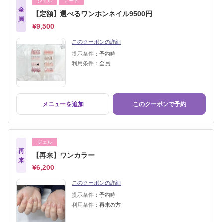
ジェル
アート
全
【定額】選べるワンホンネイル9500円
員
¥9,500
このクーポンの詳細
提示条件：
予約時
利用条件：
全員
メニューを追加
このクーポンで予約
ジェル
再
【再来】ワンカラー
来
¥6,200
このクーポンの詳細
提示条件：
予約時
利用条件：
再来の方