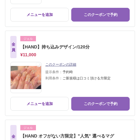
メニューを追加
このクーポンで予約
ジェル
全
【HAND】持ち込みデザイン/120分
員
¥11,000
このクーポンの詳細
提示条件：
予約時
利用条件：
ご新規様は口コミ頂ける方限定
メニューを追加
このクーポンで予約
ジェル
【HAND オフがない方限定】"人気" 選べるマグ
全