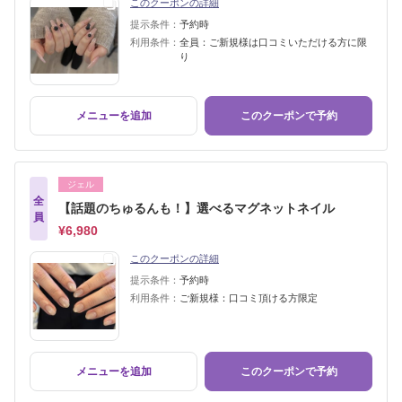
このクーポンの詳細
提示条件：
予約時
利用条件：
全員：ご新規様は口コミいただける方に限
り
メニューを追加
このクーポンで予約
ジェル
全
【話題のちゅるんも！】選べるマグネットネイル
員
¥6,980
このクーポンの詳細
提示条件：
予約時
利用条件：
ご新規様：口コミ頂ける方限定
メニューを追加
このクーポンで予約