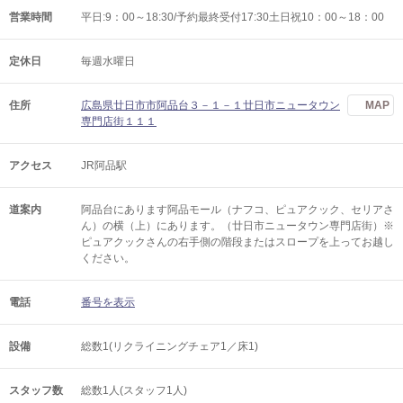
営業時間
平日:9：00～18:30/予約最終受付17:30土日祝10：00～18：00
定休日
毎週水曜日
住所
広島県廿日市市阿品台３－１－１廿日市ニュータウン
MAP
専門店街１１１
アクセス
JR阿品駅
道案内
阿品台にあります阿品モール（ナフコ、ピュアクック、セリアさ
ん）の横（上）にあります。（廿日市ニュータウン専門店街）※
ピュアクックさんの右手側の階段またはスロープを上ってお越し
ください。
電話
番号を表示
設備
総数1(リクライニングチェア1／床1)
スタッフ数
総数1人(スタッフ1人)