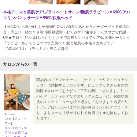
本格アロマ＆美肌ケア/プライベートサロン/艶肌ララピール￥6900/アロ
マリンパマッサージ￥5900/快眠ヘッド
【阿品駅から車4分】お子様同伴OK♪お悩みにあわせたオーダーメイド施術◎
首・肩こり・腰の辛さ解消/眼精疲労・むくみケア/遠赤ドームサウナで代謝
UP★アロマリンパはしっかりした圧で深層リンパまでケア/韓国発ピーリング
「ララピール」でうるツヤ水光肌へ！/髪と地肌の本格スカルプケア
「MOUMITU」（モウミツ）導入店舗◎
サロンからの一言
阿品台の「アジナモール」（ナフコ・セリア・ピュアク
ック）に隣接するサロンです。ピュアクックさん右側の
階段orスロープを上がって正面右側にございます。リン
パケア、ボディケアなどのリラクメニューに、お顔や頭
皮のエステメニューも続々導入しております！当店のリ
ンパケアはしっかり圧で筋肉の深部リンパにアプローチ
し、よりスッキリ感が得られる施術です★お待ちしてお
Aroma
ります♪
Bear【アロマベ
アー】
リンパ/ボディケ
ア/タイ古式/フェ