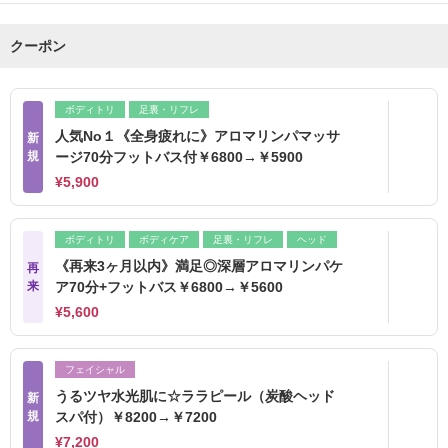
クーポン
ボディトリ
足裏・リフレ
人気No１《全身疲れに》アロマリンパマッサ
新
規
ージ70分フットバス付￥6800→￥5900
¥5,900
ボディトリ
ボディケア
足裏・リフレ
ヘッド
《再来3ヶ月以内》満足◎深層アロマリンパケ
再
来
ア70分+フットバス￥6800→￥5600
¥5,600
フェイシャル
うるツヤ水光肌に☆ララピール（炭酸ヘッド
新
規
スパ付）￥8200→￥7200
¥7,200