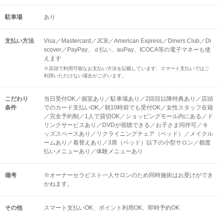
駐車場
あり
支払い方法
Visa／Mastercard／JCB／American Express／Diners Club／Di
scover／PayPay、ｄ払い、auPay、ICOCA等の電子マネーも使
えます
※店頭で利用可能なお支払い方法を記載しています。スマート支払いではご
利用いただけない場合がございます。
こだわり
当日受付OK／個室あり／駐車場あり／2回目以降特典あり／店頭
条件
でのカード支払いOK／朝10時前でも受付OK／女性スタッフ在籍
／完全予約制／1人で貸切OK／ショッピングモール内にある／ド
リンクサービスあり／DVDが視聴できる／お子さま同伴可／キ
ッズスペースあり／リクライニングチェア（ベッド）／メイクル
ームあり／着替えあり／3席（ベッド）以下の小型サロン／都度
払いメニューあり／体験メニューあり
備考
※オーナーセラピスト一人サロンのため同時施術はお受けができ
かねます。
その他
スマート支払いOK
ポイント利用OK
即時予約OK