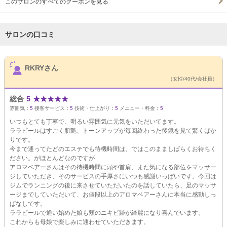
このサロンのすべてのクーポンを見る
サロンの口コミ
サロンPick Up
RKRYさん
（女性/40代/会社員）
総合
5
★
★
★
★
★
雰囲気：
5
接客サービス：
5
技術・仕上がり：
5
メニュー・料金：
5
いつもとても丁寧で、明るい雰囲気に元気をいただいてます。
ララピールはすごく肌艶、トーンアップが毎回終わった後鏡を見て驚くばか
りです。
今まで通ってたどのエステでも待機時間は、ではこのまましばらくお待ちく
ださい。がほとんどなのですが
アロマベアーさんはその待機時間に頭や首肩、また気になる部位をマッサー
ジしていただき、そのサービスの手厚さにいつも感謝いっぱいです。今回は
ジムでランニングの後に来させていただいたのを話していたら、足のマッサ
ージまでしていただいて、お値段以上のアロマベアーさんに本当に感動しっ
ぱなしです。
ララピールで通い始めた娘も頬のニキビ跡が綺麗になり喜んでいます。
これからも母娘で楽しみに通わせていただきます。