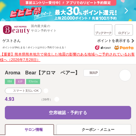
国内最大級の
サロン予約サイト
ブックマーク
ログイン
ゲストさん
ポイントを表示する
ポイントが1%たまる！
ポイントはサロン予約でつかえる！
【重要】熊本県熊本地方で発生した地震の影響のある地域へご予約されているお客
様へ（2026年7月28日）
Aroma Bear【アロマ ベアー】
MAP
ﾘﾗｸ
ｴｽﾃ
ﾘﾌﾚｯｼｭ
スマート支払いOK
4.93
（39件）
空席確認・予約する
クーポン・メニュー
サロン情報