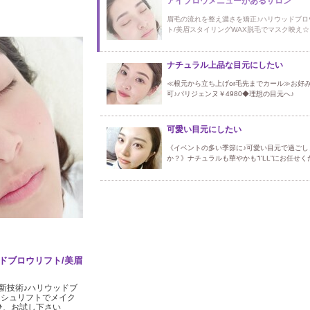
アイブロウメニューがあるサロン
眉毛の流れを整え濃さを矯正♪ハリウッドブロ
ト/美眉スタイリングWAX脱毛でマスク映え☆
ナチュラル上品な目元にしたい
≪根元から立ち上げor毛先までカール≫お好
可♪パリジェンヌ￥4980◆理想の目元へ♪
可愛い目元にしたい
《イベントの多い季節に♪可愛い目元で過ごし
か？》ナチュラルも華やかも“I'LL”にお任せく
ドブロウリフト/美眉
新技術♪ハリウッドブ
ッシュリフトでメイク
ひ、お試し下さい