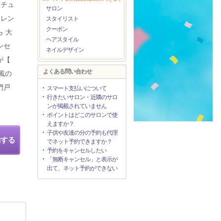
ナチュ
サロン
トレン
スタイリスト
クーポン
 大
ヘアスタイル
ンセ
ネイルデザイン
が【
よくある問い合わせ
今風の
門戸
スマート支払いについて
行きたいサロン・近隣のサロ
ンが掲載されていません
ポイントはどこのサロンで使
えますか？
子供や友達の分の予約も代理
約する
でネット予約できますか？
予約をキャンセルしたい
「無断キャンセル」と表示が
出て、ネット予約ができない