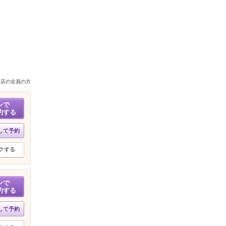
来店の全員の方
ンで
約する
して予約
クする
ンで
約する
して予約