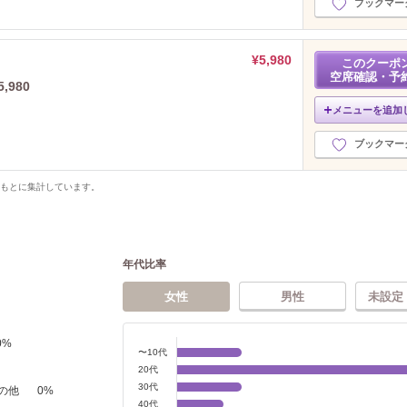
ブックマー
¥5,980
このクーポ
空席確認・予
980
メニューを追加
ブックマー
をもとに集計しています。
年代比率
女性
男性
未設定
0
%
〜10代
20代
30代
の他
0
%
40代