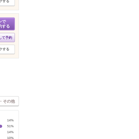
クする
ンで
約する
して予約
クする
・その他
14%
51%
14%
10%