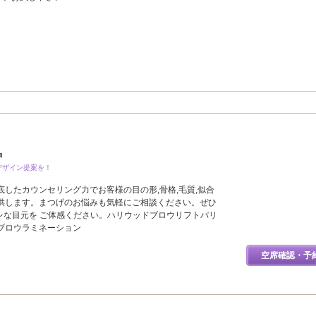
神
デザイン提案を！
したカウンセリング力でお客様の目の形,骨格,毛質,似合
供します。まつげのお悩みも気軽にご相談ください。ぜひ
シャレな目元を ご体感ください。ハリウッドブロウリフトパリ
ブロウラミネーション
空席確認・予