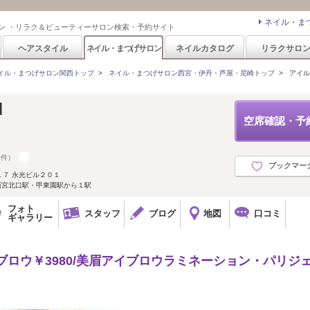
ネイル・ま
ン ・リラク＆ビューティーサロン検索・予約サイト
ヘアスタイル
ネイル・まつげサロン
ネイルカタログ
リラクサロ
イル・まつげサロン関西トップ
>
ネイル・まつげサロン西宮・伊丹・芦屋・尼崎トップ
>
アイル(I
】
空席確認・予
9件）
ブックマー
７ 永光ビル２０１
 西宮北口駅・甲東園駅から１駅
フォト
スタッフ
ブログ
地図
口コミ
ギャラリー
ブロウ￥3980/美眉アイブロウラミネーション・パリジ