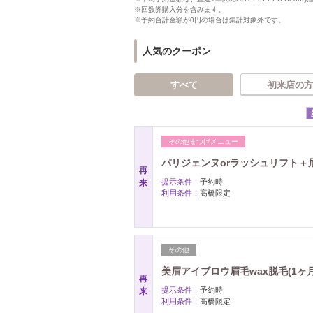
※回数券購入分を含みます。
※予約合計金額が0円の場合は集計対象外です。
人気のクーポン
すべて
初来店の方
その他まつげメニュー
パリジェンヌorラッシュリフト＋眉w
再
提示条件：
予約時
来
利用条件：
高橋限定
その他
美眉アイブロウ眉毛wax脱毛(1ヶ月以
再
提示条件：
予約時
来
利用条件：
高橋限定