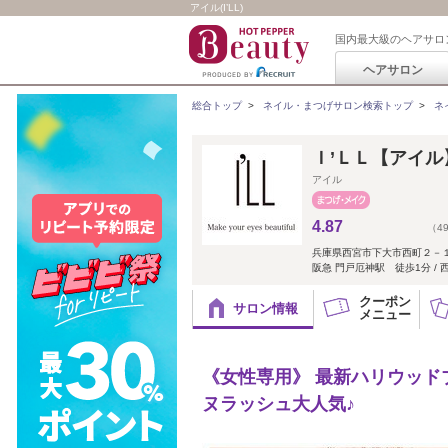
アイル(I’LL)
国内最大級のヘアサロ
ヘアサロン
総合トップ
>
ネイル・まつげサロン検索トップ
>
ネ
Ｉ’ＬＬ【アイル
アイル
4.87
（4
兵庫県西宮市下大市西町２－１
阪急 門戸厄神駅 徒歩1分 /
クーポン
サロン情報
メニュー
《女性専用》 最新ハリウッド
ヌラッシュ大人気♪