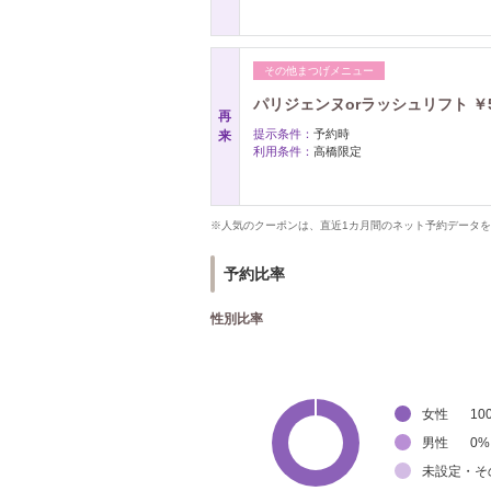
その他まつげメニュー
パリジェンヌorラッシュリフト ￥5,
再
提示条件：
予約時
来
利用条件：
高橋限定
※人気のクーポンは、直近1カ月間のネット予約データ
予約比率
性別比率
女性
10
男性
0
%
未設定・そ