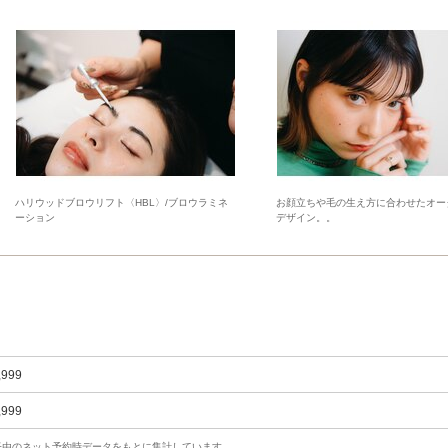
ハリウッドブロウリフト〈HBL〉/ブロウラミネ
お顔立ちや毛の生え方に合わせたオー
ーション
デザイン。。
,999
,999
uty経由のネット予約時データをもとに集計しています。