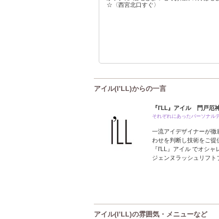
☆〈西宮北口すぐ〉
アイル(I’LL)からの一言
『I'LL』アイル 門戸厄
それぞれにあったパーソナル
一流アイデザイナーが徹底
わせを判断し技術をご提
『I'LL』アイル でオ
ジェンヌラッシュリフト
アイル(I’LL)の雰囲気・メニューなど