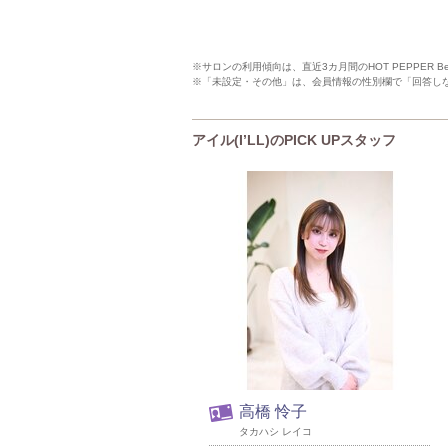
※サロンの利用傾向は、直近3カ月間のHOT PEPPER 
※「未設定・その他」は、会員情報の性別欄で「回答し
アイル(I’LL)のPICK UPスタッフ
高橋 怜子
タカハシ レイコ