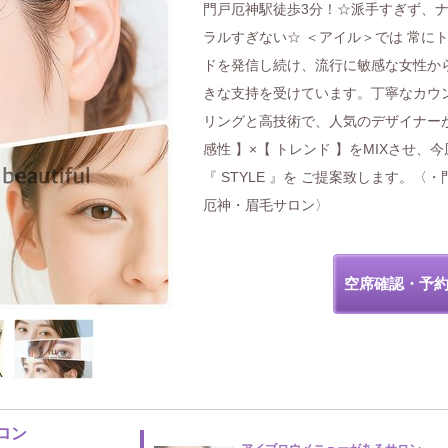
門戸厄神駅徒歩3分！☆派手すぎず、
ラルすぎない☆ ＜アイル＞では 常に
ドを発信し続け、流行に敏感な女性から
きな支持を受けています。丁寧なカウ
リングと高技術で、人気のデザイナー
感性 】×【 トレンド 】をMIXさせ、
『 STYLE 』を ご提案致します。〈・
厄神・眉毛サロン〉
空席確認・予
ロン