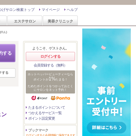
つげサロン検索トップ
マイページ
ヘルプ
ン
エステサロン
美容クリニック
’LL)
ようこそ、ゲストさん。
約する
ログインする
会員登録する（無料）
クする
ホットペッパービューティーなら
1%
ポイントが
たまる！
ためたポイントをつかっておとく
にサロンをネット予約！
たまるポイントについて
つかえるサービス一覧
ェン
ポイント設定変更
ブックマーク
ログインすると会員情報に保存できます