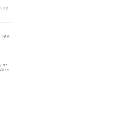
ウリフ
みで選択
ません
ださい♪