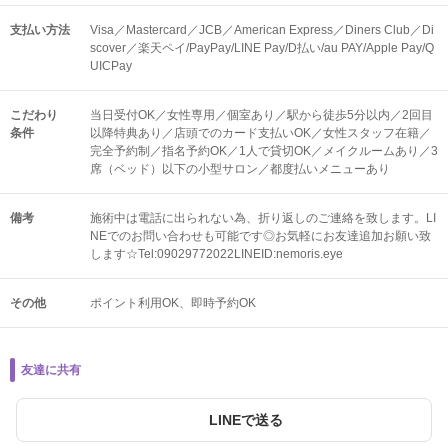
支払い方法
Visa／Mastercard／JCB／American Express／Diners Club／Di
scover／楽天ペイ/PayPay/LINE Pay/D払い/au PAY/Apple Pay/Q
UICPay
こだわり
当日受付OK／女性専用／個室あり／駅から徒歩5分以内／2回目
条件
以降特典あり／店頭でのカード支払いOK／女性スタッフ在籍／
完全予約制／指名予約OK／1人で貸切OK／メイクルームあり／3
席（ベッド）以下の小型サロン／都度払いメニューあり
備考
施術中は電話に出られない為、折り返しのご連絡を致します。LI
NEでのお問い合わせも可能です◎お気軽にお友達追加お願い致
します☆Tel:09029772022LINEID:nemoris.eye
その他
ポイント利用OK
即時予約OK
友達に共有
LINEで送る