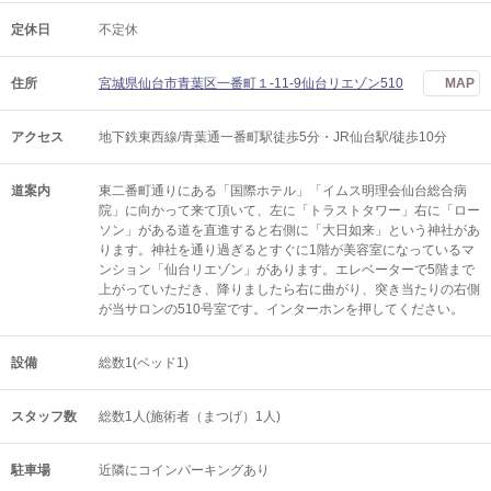
定休日
不定休
住所
宮城県仙台市青葉区一番町１-11-9仙台リエゾン510
MAP
アクセス
地下鉄東西線/青葉通一番町駅徒歩5分・JR仙台駅/徒歩10分
道案内
東二番町通りにある「国際ホテル」「イムス明理会仙台総合病
院」に向かって来て頂いて、左に「トラストタワー」右に「ロー
ソン」がある道を直進すると右側に「大日如来」という神社があ
ります。神社を通り過ぎるとすぐに1階が美容室になっているマ
ンション「仙台リエゾン」があります。エレベーターで5階まで
上がっていただき、降りましたら右に曲がり、突き当たりの右側
が当サロンの510号室です。インターホンを押してください。
設備
総数1(ベッド1)
スタッフ数
総数1人(施術者（まつげ）1人)
駐車場
近隣にコインパーキングあり