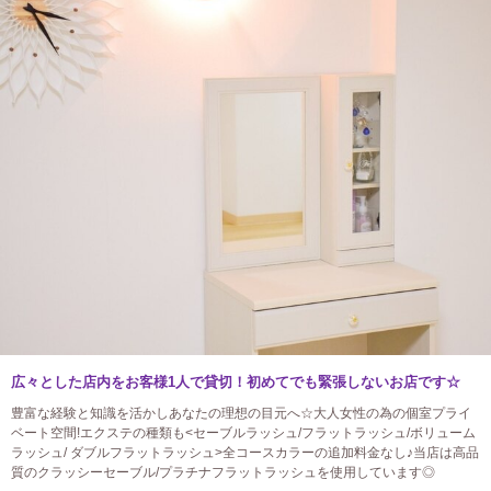
広々とした店内をお客様1人で貸切！初めてでも緊張しないお店です☆
豊富な経験と知識を活かしあなたの理想の目元へ☆大人女性の為の個室プライ
ベート空間!エクステの種類も<セーブルラッシュ/フラットラッシュ/ボリューム
ラッシュ/ ダブルフラットラッシュ>全コースカラーの追加料金なし♪当店は高品
質のクラッシーセーブル/プラチナフラットラッシュを使用しています◎