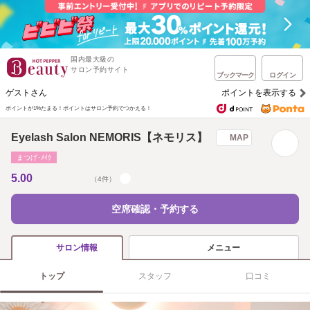
国内最大級の
サロン予約サイト
ブックマーク
ログイン
ゲストさん
ポイントを表示する
ポイントが1%たまる！
ポイントはサロン予約でつかえる！
Eyelash Salon NEMORIS【ネモリス】
MAP
まつげ･ﾒｲｸ
5.00
（4件）
空席確認・予約する
メニュー
サロン情報
トップ
スタッフ
口コミ