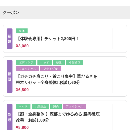
クーポン
整体
新
【体験会専用】チケット2,800円！
規
¥3,080
ボディケア
ヘッド
整体
小顔矯正
フェイシャル
ブライダル
新
【ガチガチ肩こり・首こり集中】重だるさを
規
根本リセット全身整体! お試し60分
¥6,800
ヘッド
小顔矯正
鍼灸
フェイシャル
【顔・全身整体 】深部までゆるめる 腰痛徹底
新
規
改善 お試し80分
¥8,800