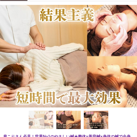
肩こりさん必見！世界No1のやさしい鍼★整体×美容鍼×身体の鍼で全身