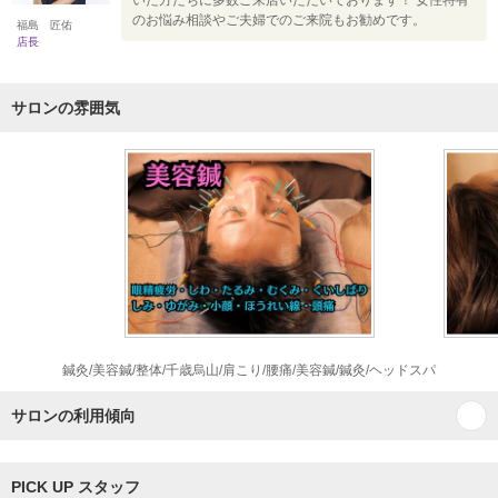
いた方たちに多数ご来店いただいております！ 女性特有
のお悩み相談やご夫婦でのご来院もお勧めです。
福島 匠佑
店長
サロンの雰囲気
鍼灸/美容鍼/整体/千歳烏山/肩こり/腰痛/美容鍼/鍼灸/ヘッドスパ
サロンの利用傾向
PICK UP スタッフ