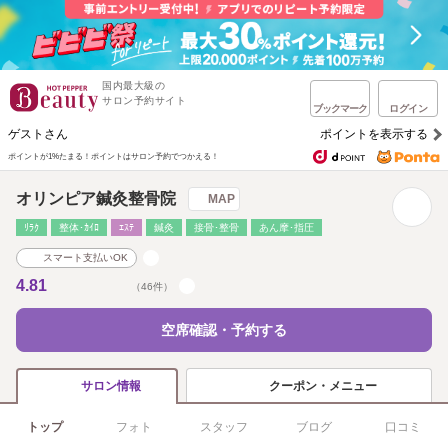
国内最大級の
サロン予約サイト
ブックマーク
ログイン
ゲストさん
ポイントを表示する
ポイントが1%たまる！
ポイントはサロン予約でつかえる！
オリンピア鍼灸整骨院
MAP
ﾘﾗｸ
整体･ｶｲﾛ
ｴｽﾃ
鍼灸
接骨･整骨
あん摩･指圧
スマート支払いOK
4.81
（46件）
空席確認・予約する
クーポン・メニュー
サロン情報
トップ
フォト
スタッフ
ブログ
口コミ