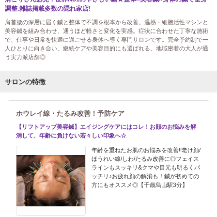
調整.雑誌掲載多数の隠れ家店!
肩首腰の深層に届く鍼と整体で不調を根本から改善。温熱・細胞活性マシンと
美容鍼を組み合わせ、通うほど軽さと変化を実感。症状に合わせた丁寧な施術
で、仕事や日常を快適に過ごせる身体へ導く専門サロンです。完全予約制で一
人ひとりに向き合い、継続ケアや美容目的にも選ばれる、地域密着の大人が通
う実力派店舗◎
サロンの特徴
ホウレイ線・たるみ改善！予防ケア
【リフトアップ美容鍼】エイジングケアにはコレ！お顔のお悩みを解
消して、年齢に負けない若々しい印象へ☆
年齢を重ねたお肌のお悩みを改善!!老け顔/
ほうれい線/しわ/たるみ改善に◎フェイス
ラインもスッキリ&クマや目元も明るくパ
ッチリ♪お疲れ顔の解消も！鍼が初めての
方にもオススメ◎【千歳烏山駅3分】