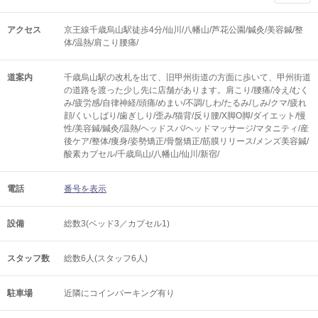
アクセス
京王線千歳烏山駅徒歩4分/仙川/八幡山/芦花公園/鍼灸/美容鍼/整
体/温熱/肩こり腰痛/
道案内
千歳烏山駅の改札を出て、旧甲州街道の方面に歩いて、甲州街道
の道路を渡った少し先に店舗があります。肩こり/腰痛/冷え/むく
み/疲労感/自律神経/頭痛/めまい/不調/しわ/たるみ/しみ/クマ/疲れ
顔/くいしばり/歯ぎしり/歪み/猫背/反り腰/X脚O脚/ダイエット/慢
性/美容鍼/鍼灸/温熱/ヘッドスパ/ヘッドマッサージ/マタニティ/産
後ケア/整体/痩身/姿勢矯正/骨盤矯正/筋膜リリース/メンズ美容鍼/
酸素カプセル/千歳烏山/八幡山/仙川/新宿/
電話
番号を表示
設備
総数3(ベッド3／カプセル1)
スタッフ数
総数6人(スタッフ6人)
駐車場
近隣にコインパーキング有り