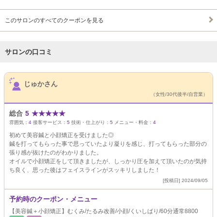
このサロンのすべてのクーポンを見る
サロンの口コミ
サロンPick Up
じゅかさん
（女性/30代後半/自営業）
総合
5
★
★
★
★
★
雰囲気：
4
接客サービス：
5
技術・仕上がり：
5
メニュー・料金：
4
初めて美容鍼と小顔矯正を受けました◎
鍼を打ってもらった事で思っていたより凝りを感じ、打ってもらった部分の
張り感が抜けたのがわかりました。
オイルで小顔矯正をして頂きましたが、しっかり圧を加えて頂いたのが気持
ち良く、思った後はフェイスラインがスッキリしました！
[投稿日] 2024/09/05
予約時のクーポン・メニュー
【美容鍼＋小顔矯正】むくみ/たるみ改善/小顔/くいしばり/60分通常8800