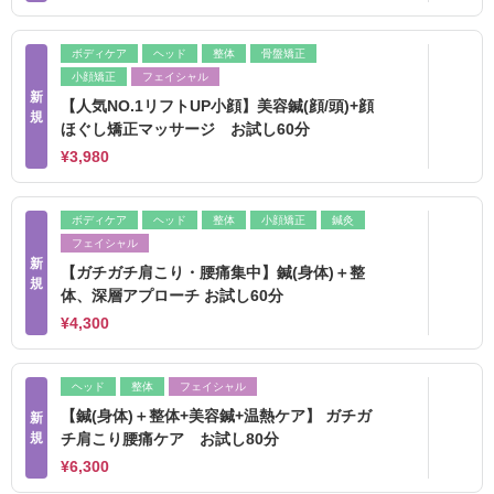
ボディケア
ヘッド
整体
骨盤矯正
小顔矯正
フェイシャル
新
【人気NO.1リフトUP小顔】美容鍼(顔/頭)+顔
規
ほぐし矯正マッサージ お試し60分
¥3,980
ボディケア
ヘッド
整体
小顔矯正
鍼灸
フェイシャル
新
【ガチガチ肩こり・腰痛集中】鍼(身体)＋整
規
体、深層アプローチ お試し60分
¥4,300
ヘッド
整体
フェイシャル
【鍼(身体)＋整体+美容鍼+温熱ケア】 ガチガ
新
規
チ肩こり腰痛ケア お試し80分
¥6,300