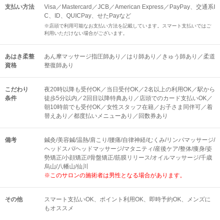
支払い方法
Visa／Mastercard／JCB／American Express／PayPay、交通系I
C、ID、QUICPay、せたPayなど
※店頭で利用可能なお支払い方法を記載しています。スマート支払いではご
利用いただけない場合がございます。
あはき柔整
あん摩マッサージ指圧師あり／はり師あり／きゅう師あり／柔道
資格
整復師あり
こだわり
夜20時以降も受付OK／当日受付OK／2名以上の利用OK／駅から
条件
徒歩5分以内／2回目以降特典あり／店頭でのカード支払いOK／
朝10時前でも受付OK／女性スタッフ在籍／お子さま同伴可／着
替えあり／都度払いメニューあり／回数券あり
備考
鍼灸/美容鍼/温熱/肩こり/腰痛/自律神経/むくみ/リンパマッサージ/
ヘッドスパ/ヘッドマッサージ/マタニティ/産後ケア/整体/痩身/姿
勢矯正/小顔矯正//骨盤矯正/筋膜リリース/オイルマッサージ/千歳
烏山/八幡山/仙川
※このサロンの施術者は男性となる場合があります。
その他
スマート支払いOK
ポイント利用OK
即時予約OK
メンズに
もオススメ