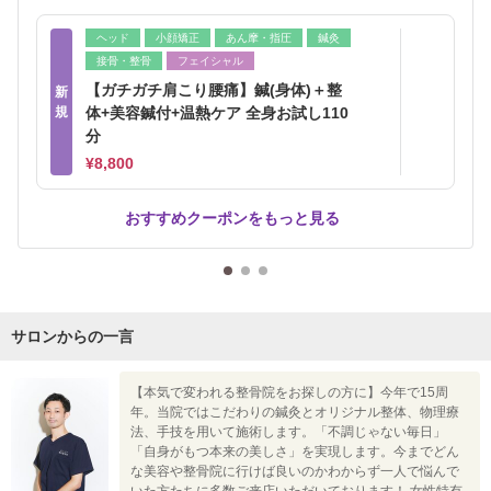
ヘッド
小顔矯正
あん摩・指圧
鍼灸
接骨・整骨
フェイシャル
【ガチガチ肩こり腰痛】鍼(身体)＋整
新
規
体+美容鍼付+温熱ケア 全身お試し110
分
¥8,800
おすすめクーポンをもっと見る
サロンからの一言
【本気で変われる整骨院をお探しの方に】今年で15周
年。当院ではこだわりの鍼灸とオリジナル整体、物理療
法、手技を用いて施術します。「不調じゃない毎日」
「自身がもつ本来の美しさ」を実現します。今までどん
な美容や整骨院に行けば良いのかわからず一人で悩んで