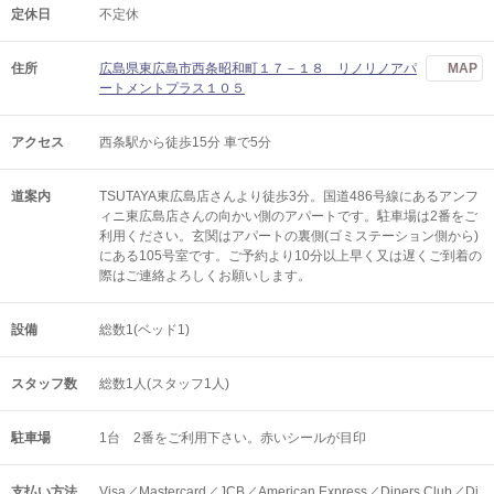
定休日
不定休
住所
広島県東広島市西条昭和町１７－１８ リノリノアパ
MAP
ートメントプラス１０５
アクセス
西条駅から徒歩15分 車で5分
道案内
TSUTAYA東広島店さんより徒歩3分。国道486号線にあるアンフ
ィニ東広島店さんの向かい側のアパートです。駐車場は2番をご
利用ください。玄関はアパートの裏側(ゴミステーション側から)
にある105号室です。ご予約より10分以上早く又は遅くご到着の
際はご連絡よろしくお願いします。
設備
総数1(ベッド1)
スタッフ数
総数1人(スタッフ1人)
駐車場
1台 2番をご利用下さい。赤いシールが目印
支払い方法
Visa／Mastercard／JCB／American Express／Diners Club／Di