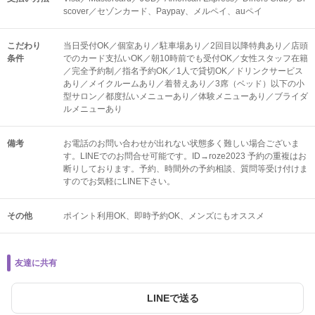
scover／セゾンカード、Paypay、メルペイ、auペイ
こだわり
当日受付OK／個室あり／駐車場あり／2回目以降特典あり／店頭
条件
でのカード支払いOK／朝10時前でも受付OK／女性スタッフ在籍
／完全予約制／指名予約OK／1人で貸切OK／ドリンクサービス
あり／メイクルームあり／着替えあり／3席（ベッド）以下の小
型サロン／都度払いメニューあり／体験メニューあり／ブライダ
ルメニューあり
備考
お電話のお問い合わせが出れない状態多く難しい場合ございま
す。LINEでのお問合せ可能です。ID→roze2023 予約の重複はお
断りしております。予約、時間外の予約相談、質問等受け付けま
すのでお気軽にLINE下さい。
その他
ポイント利用OK
即時予約OK
メンズにもオススメ
友達に共有
LINEで送る