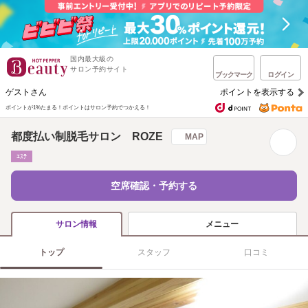
国内最大級の
サロン予約サイト
ブックマーク
ログイン
ゲストさん
ポイントを表示する
ポイントが1%たまる！
ポイントはサロン予約でつかえる！
都度払い制脱毛サロン ROZE
MAP
ｴｽﾃ
空席確認・予約する
メニュー
サロン情報
トップ
スタッフ
口コミ