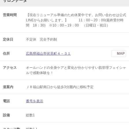
サロンデータ
営業時間
【現在リニューアル準備のため休業中です。お問い合わせは公式
LINEからお願いします。】 11：00～20：00(最終受付時
間 18：30) ※10：00～19：00 （日曜日・祝日）
定休日
不定休 完全予約制
住所
広島県福山市伏見町４－３１
MAP
アクセス
オールハンドの全身ケアと変化が分かりやすい肌管理フェイシャ
ルで感動体験を！
道案内
ＪＲ福山駅南口から徒歩3分圏内に移転予定
電話
番号を表示
設備
総数1