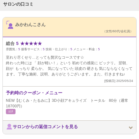
サロンの口コミ
サロンPick Up
みかわんこさん
（女性/60代/会社員）
総合
5
★
★
★
★
★
雰囲気：
5
接客サービス：
5
技術・仕上がり：
5
メニュー・料金：
5
至れり尽くせり…とっても贅沢なコースです☆
終わった時には 「 顔が軽い！」という 初めての感覚に ビックリ。 翌朝、
顔が もっちり 柔らか。 気になっていた 頭皮の 硬さも 気にならなくなって
ます。 丁寧な施術、説明、ありがとうございます。 また、行きますね♪
[投稿日] 2025/05/24
予約時のクーポン・メニュー
NEW【むくみ・たるみに】3D小顔アキュライズ トータル 80分（通常
18700円）
ｴｽﾃ
サロンからの返信コメントを見る