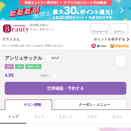
国内最大級の
サロン予約サイト
ブックマーク
ログイン
ゲストさん
ポイントを表示する
ポイントが1%たまる！
ポイントはサロン予約でつかえる！
アンリュサックル
MAP
ｴｽﾃ
ﾘﾗｸ
整体･ｶｲﾛ
4.95
（45件）
空席確認・予約する
クーポン・メニュー
サロン情報
トップ
フォト
スタッフ
ブログ
口コミ