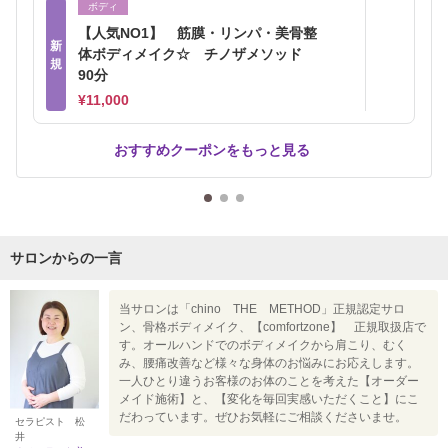
ボディ
【人気NO1】 筋膜・リンパ・美骨整
新
体ボディメイク☆ チノザメソッド
規
90分
¥11,000
おすすめクーポンをもっと見る
サロンからの一言
当サロンは「chino THE METHOD」正規認定サロ
ン、骨格ボディメイク、【comfortzone】 正規取扱店で
す。オールハンドでのボディメイクから肩こり、むく
み、腰痛改善など様々な身体のお悩みにお応えします。
一人ひとり違うお客様のお体のことを考えた【オーダー
メイド施術】と、【変化を毎回実感いただくこと】にこ
だわっています。ぜひお気軽にご相談くださいませ。
セラピスト 松
井