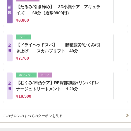
【たるみ/引き締め】 3D小顔ケア アキュラ
新
規
イズ 60分（通常9900円）
¥6,600
ヘッド
【ドライヘッドスパ】 眼精疲労/むくみ/引
全
員
き上げ スカルプリフト 40分
¥7,700
ボディケア
ボディ
【むくみ/凹凸ケア】RF深部加温+リンパドレ
全
員
ナージュトリートメント １20分
¥16,500
このサロンのすべてのクーポンを見る