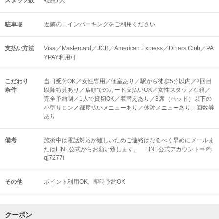
スタッフ数
総数1人
駐車場
近隣のコインパーキングをご利用ください
支払い方法
Visa／Mastercard／JCB／American Express／Diners Club／PA
YPAY利用可
こだわり
当日受付OK／女性専用／個室あり／駅から徒歩5分以内／2回目
条件
以降特典あり／店頭でのカード支払いOK／女性スタッフ在籍／
完全予約制／1人で貸切OK／着替えあり／3席（ベッド）以下の
小型サロン／都度払いメニューあり／体験メニューあり／回数券
あり
備考
施術中は電話対応が難しいためご連絡はなるべく早めにメールま
たはLINE公式からお願い致します。 LINE公式アカウント⇒＠i
qj7277i
その他
ポイント利用OK
即時予約OK
クーポン