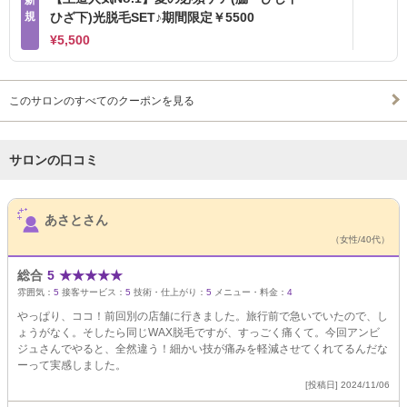
新
規
ひざ下)光脱毛SET♪期間限定￥5500
¥5,500
このサロンのすべてのクーポンを見る
サロンの口コミ
サロンPick Up
あさとさん
（女性/40代）
総合
5
★
★
★
★
★
雰囲気：
5
接客サービス：
5
技術・仕上がり：
5
メニュー・料金：
4
やっぱり、ココ！前回別の店舗に行きました。旅行前で急いでいたので、し
ょうがなく。そしたら同じWAX脱毛ですが、すっごく痛くて。今回アンビ
ジュさんでやると、全然違う！細かい技が痛みを軽減させてくれてるんだな
ーって実感しました。
[投稿日] 2024/11/06