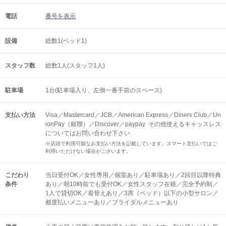
電話
番号を表示
設備
総数1(ベッド1)
スタッフ数
総数1人(スタッフ1人)
駐車場
1台(駐車場入り、左側一番手前のスペース)
支払い方法
Visa／Mastercard／JCB／American Express／Diners Club／Un
ionPay（銀聯）／Discover／paypay その他使えるキャッスレス
についてはお問い合わせ下さい
※店頭で利用可能なお支払い方法を記載しています。スマート支払いではご
利用いただけない場合がございます。
こだわり
当日受付OK／女性専用／個室あり／駐車場あり／2回目以降特典
条件
あり／朝10時前でも受付OK／女性スタッフ在籍／完全予約制／
1人で貸切OK／着替えあり／3席（ベッド）以下の小型サロン／
都度払いメニューあり／ブライダルメニューあり