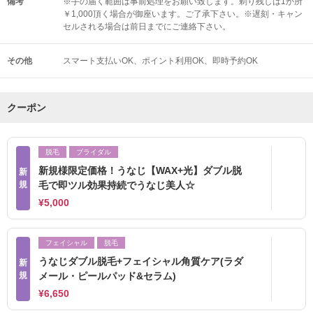
備考
※手の届く範囲は事前処理をお願い致します。剃り残しは1か所
￥1,000頂く場合が御座います。ご了承下さい。※遅刻・キャン
セルされる場合は前日までにご連絡下さい。
その他
スマート支払いOK
ポイント利用OK
即時予約OK
クーポン
脱毛
ブライダル
新規様限定価格！うなじ【WAX+光】ダブル脱
新
規
毛で即ツル効果持続でうなじ美人☆
¥5,000
フェイシャル
脱毛
うなじダブル脱毛+フェイシャル角質ケア(ラダ
新
規
メール・ピールパッド&セラム)
¥6,650