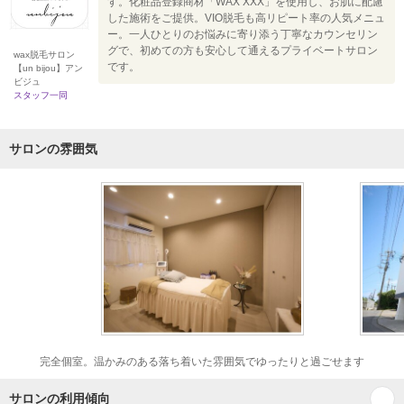
す。化粧品登録商材「WAX XXX」を使用し、お肌に配慮
した施術をご提供。VIO脱毛も高リピート率の人気メニュ
ー。一人ひとりのお悩みに寄り添う丁寧なカウンセリン
グで、初めての方も安心して通えるプライベートサロン
wax脱毛サロン
です。
【un bijou】アン
ビジュ
スタッフ一同
サロンの雰囲気
完全個室。温かみのある落ち着いた雰囲気でゆったりと過ごせます
サロンの利用傾向