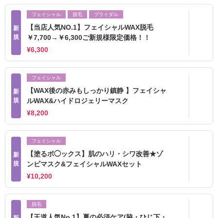
フェイシャル
脱毛
ブライダル
【当店人気NO.1】フェイシャルWAX脱毛
新
規
￥7,700→￥6,300ご新規様限定価格！！
¥6,300
フェイシャル
【WAX後の赤みもしっかり鎮静 】フェイシャ
新
規
ルWAX&ハイドロジェリーマスク
¥8,200
フェイシャル
【塗るボ◯ックス】肌のハリ・シワ改善★ゾ
新
規
ンビマスク&フェイシャルWAXセット
¥10,200
脱毛
【王道人気No.1】夏の必須ケア(脇・ひじ下・