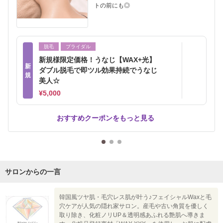
トの前にも◎
脱毛
ブライダル
新規様限定価格！うなじ【WAX+光】
新
ダブル脱毛で即ツル効果持続でうなじ
規
美人☆
¥5,000
おすすめクーポンをもっと見る
サロンからの一言
韓国風ツヤ肌・毛穴レス肌が叶う♪フェイシャルWaxと毛
穴ケアが人気の隠れ家サロン。産毛や古い角質を優しく
取り除き、化粧ノリUP＆透明感あふれる艶肌へ導きま