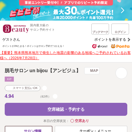
国内最大級の
サロン予約サイト
ブックマーク
ログイン
ゲストさん
ポイントを表示する
ポイントが1%たまる！
ポイントはサロン予約でつかえる！
【重要】熊本県熊本地方で発生した地震の影響のある地域へご予約されているお客
様へ（2026年7月28日）
脱毛サロン un bijou【アンビジュ】
MAP
ｴｽﾃ
スマート支払いOK
4.94
（82件）
空席確認・予約する
空席あり
本日の空席状況：
◯
クーポン・メニュー
サロン情報