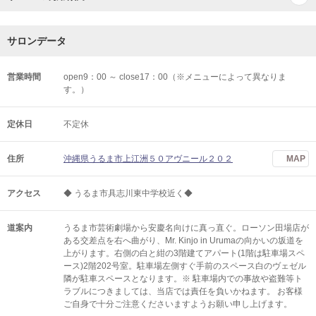
サロンデータ
営業時間
open9：00 ～ close17：00（※メニューによって異なりま
す。）
定休日
不定休
住所
沖縄県うるま市上江洲５０アヴニール２０２
MAP
アクセス
◆ うるま市具志川東中学校近く◆
道案内
うるま市芸術劇場から安慶名向けに真っ直ぐ。ローソン田場店が
ある交差点を右へ曲がり、Mr. Kinjo in Urumaの向かいの坂道を
上がります。右側の白と紺の3階建てアパート(1階は駐車場スペ
ース)2階202号室。駐車場左側すぐ手前のスペース白のヴェゼル
隣が駐車スペースとなります。※ 駐車場内での事故や盗難等ト
ラブルにつきましては、当店では責任を負いかねます。 お客様
ご自身で十分ご注意くださいますようお願い申し上げます。