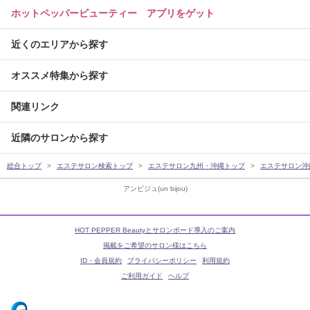
ホットペッパービューティー アプリをゲット
近くのエリアから探す
オススメ特集から探す
関連リンク
近隣のサロンから探す
総合トップ
エステサロン検索トップ
エステサロン九州・沖縄トップ
エステサロン沖
アンビジュ(un bijou)
HOT PEPPER Beautyとサロンボード導入のご案内
掲載をご希望のサロン様はこちら
ID・会員規約
プライバシーポリシー
利用規約
ご利用ガイド
ヘルプ