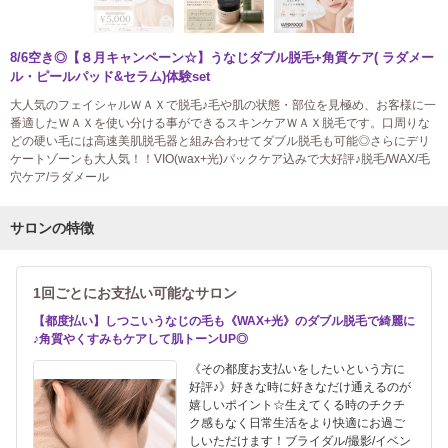
8/6空き◎【８月キャンペーン☆】うなじダブル脱毛+角質ケア( ラダメー
ル・ピールパッド&セラム)体験set
大人気のフェイシャルＷＡＸで脱毛♪毛や肌の状態・部位を見極め、お客様に一
番適したＷＡＸを使い分ける事ができるスキンケアＷＡＸ脱毛です。口周りな
どの硬い毛には高速美肌脱毛器と組み合わせてダブル脱毛も可能◎さらにデリ
ケートゾーンも大人気！！VIO(wax+光)パックケア込みで大好評♪脱毛/WAX/毛
穴ケア/ラダメール
サロンの特徴
1回ごとにお支払い可能なサロン
【都度払い】しつこいうなじの毛も《WAX+光》のダブル脱毛で綺麗に
♪角質やくすみもケアして肌トーンUP◎
《その都度お支払いをしたいという方に
好評♪》好きな時に好きなだけ通えるのが
嬉しいポイント☆生えてくる時のチクチ
ク感もなく日常生活をより快適にお過ご
しいただけます！ブライダル/撮影/イベン