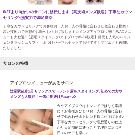
6/27より向かいのサロンに移転します【高技術メンズ歓迎】丁寧なカウン
セリング×提案力で満足度◎
丁寧なカウンセリングでお客様お一人お一人の骨格に合わせた似合わせ提案！
高い技術力で理想のお顔へお仕上げ致します☆メンズアイブロウ/鼻毛WAXメニ
ューも大歓迎!!【眉毛スタイリング/アイブロウ/WAX脱毛】目元も人気のパリジ
ェンヌラッシュリフト・まつげパーマもセットでお得です！マツエクも再開い
たしました！
サロンの特徴
アイブロウメニューがあるサロン
辻堂駅徒歩1分★ワックスでトレンド眉をスタイリング♪初めての方や
メンズも大歓迎！一気に垢抜けFaceへ☆
今やアイブロウはトレンドではなく常識
に！お客様おひとりお一人の骨格に合わ
せて似合わせ＆トレンド眉に仕上げます♪
丁寧なカウンセリングで理想通りの仕上
がり☆定期的に通うことで理想に近づき
日々のケアも楽に♪