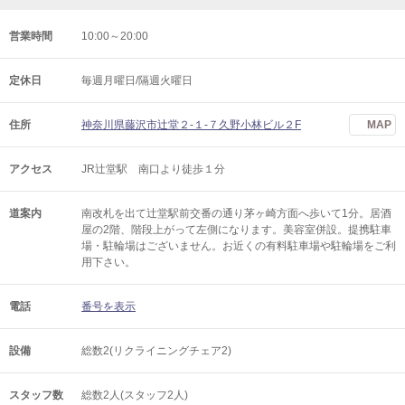
営業時間
10:00～20:00
定休日
毎週月曜日/隔週火曜日
住所
神奈川県藤沢市辻堂２-１-７久野小林ビル２F
MAP
アクセス
JR辻堂駅 南口より徒歩１分
道案内
南改札を出て辻堂駅前交番の通り茅ヶ崎方面へ歩いて1分。居酒
屋の2階、階段上がって左側になります。美容室併設。提携駐車
場・駐輪場はございません。お近くの有料駐車場や駐輪場をご利
用下さい。
電話
番号を表示
設備
総数2(リクライニングチェア2)
スタッフ数
総数2人(スタッフ2人)