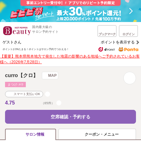
国内最大級の
サロン予約サイト
ブックマーク
ログイン
ゲストさん
ポイントを表示する
ポイントが1%たまる！
ポイントはサロン予約でつかえる！
【重要】熊本県熊本地方で発生した地震の影響のある地域へご予約されているお客
様へ（2026年7月28日）
curro【クロ】
MAP
まつげ･ﾒｲｸ
スマート支払いOK
4.75
（65件）
空席確認・予約する
クーポン・メニュー
サロン情報