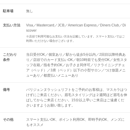
駐車場
無し
支払い方法
Visa／Mastercard／JCB／American Express／Diners Club／Di
scover
※店頭で利用可能なお支払い方法を記載しています。スマート支払いではご
利用いただけない場合がございます。
こだわり
当日受付OK／個室あり／駅から徒歩5分以内／2回目以降特典あ
条件
り／店頭でのカード支払いOK／朝10時前でも受付OK／女性スタ
ッフ在籍／指名予約OK／お子さま同伴可／リクライニングチェ
ア（ベッド）／3席（ベッド）以下の小型サロン／つけ放題メニ
ューあり／都度払いメニューあり
備考
パリジェンヌラッシュリフトをご予約のお客様は、マスカラはつ
けずにご来店ください。眉毛スタイリングは２週間ほど眉毛を伸
ばしてからご来店ください。15分以上早いご来店はご遠慮くだ
さいますようお願い致します。
その他
スマート支払いOK
ポイント利用OK
即時予約OK
メンズに
もオススメ