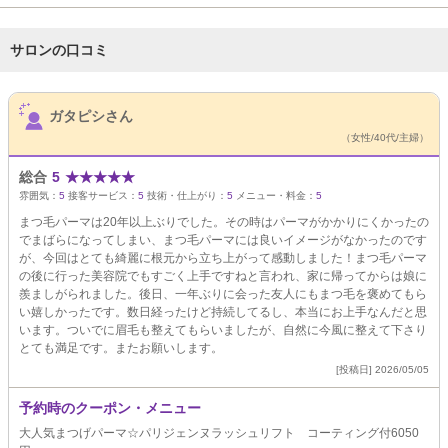
サロンの口コミ
サロンPick Up
ガタピシさん
（女性/40代/主婦）
総合
5
★
★
★
★
★
雰囲気：
5
接客サービス：
5
技術・仕上がり：
5
メニュー・料金：
5
まつ毛パーマは20年以上ぶりでした。その時はパーマがかかりにくかったの
でまばらになってしまい、まつ毛パーマには良いイメージがなかったのです
が、今回はとても綺麗に根元から立ち上がって感動しました！まつ毛パーマ
の後に行った美容院でもすごく上手ですねと言われ、家に帰ってからは娘に
羨ましがられました。後日、一年ぶりに会った友人にもまつ毛を褒めてもら
い嬉しかったです。数日経ったけど持続してるし、本当にお上手なんだと思
います。ついでに眉毛も整えてもらいましたが、自然に今風に整えて下さり
とても満足です。またお願いします。
[投稿日] 2026/05/05
予約時のクーポン・メニュー
大人気まつげパーマ☆パリジェンヌラッシュリフト コーティング付6050