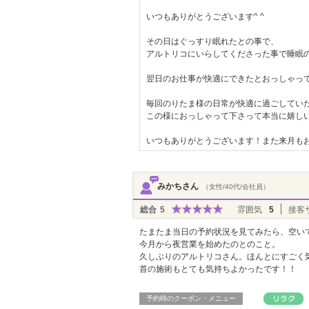
いつもありがとうございます^ ^
その日はぐっすり眠れたとの事で、
アルトリコにいらしてくださった事で睡眠の
翌日のお仕事が快適にできたとおっしゃっ
毎回のりたま様の日常が快適に過ごしてい
この様におっしゃって下さって本当に嬉し
いつもありがとうございます！また来月もお
みかちさん
（女性/40代/会社員）
総合
5
雰囲気
5
接客
たまたま当日の予約状況を見てみたら、空い
今月から夜営業を始めたのとのこと。
久しぶりのアルトリコさん。ほんとにすごく
首の施術もとても気持ちよかったです！！
予約時のクーポン・メニュー