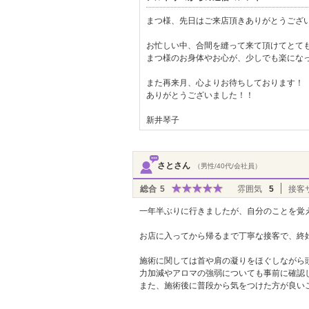
まつ様、先日はご来店頂きありがとうござ
お忙しい中、合間を縫って来て頂けてとて
まつ様のお身体やお心が、少しでも楽にな
また再来月、心よりお待ちしております！
ありがとうございました！！
新井琴子
さとさん
（男性/40代/会社員）
総合
5
雰囲気
5
接客
一年半ぶりに行きましたが、自分のことを覚
お店に入ってから帰るまで丁寧な接客で、終
施術に関しては首や肩の凝りをほぐしながら
力加減やアロマの強弱についても事前に確認
また、施術後に普段から気をつけた方が良い