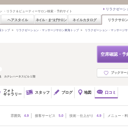
リラクゼーシ
ン ・リラク＆ビューティーサロン検索・予約サイト
ヘアスタイル
ネイル・まつげサロン
ネイルカタログ
リラクサロ
索トップ
>
リラクゼーション・マッサージサロン東海トップ
>
リラクゼーション・マッサージサ
空席確認・予
ブックマー
地 カナレハーネスビル１階
フォト
スタッフ
ブログ
地図
口コミ
ギャラリー
雰囲気
4.9
接客サービス
5.0
技術・仕上がり
4.9
メニュー・料