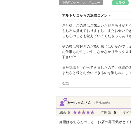
予約時のクーポン・メニュー
アルトリコからの返信コメント
さと様、この度はご来店いただきありがと
もちろん覚えておりますし、またお会いで
こちらのことも覚えていてくださってあり
その後は寝起きのだるい感じはいかがでし
お仕事もお忙しい中、なかなかリラックス
下さい^^
また気温も下がってきましたので、体調の
またさと様とお会いできるのを楽しみにして
石垣
あーちゃんさん
（男性/50代）
総合
5
雰囲気
5
接客
施術はもちろんのこと、お店の雰囲気がとて