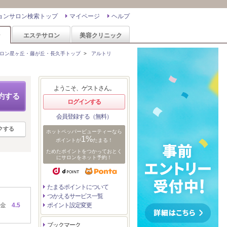
ョンサロン検索トップ
マイページ
ヘルプ
ン
エステサロン
美容クリニック
ロン星ヶ丘・藤が丘・長久手トップ
>
アルトリ
ようこそ、ゲストさん。
約する
ログインする
会員登録する（無料）
クする
ホットペッパービューティーなら
1%
ポイントが
たまる！
ためたポイントをつかっておとく
にサロンをネット予約！
たまるポイントについて
つかえるサービス一覧
金
4.5
ポイント設定変更
ブックマーク