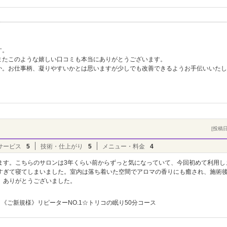
す。
またこのような嬉しい口コミも本当にありがとうございます。
か。お仕事柄、凝りやすいかとは思いますが少しでも改善できるようお手伝いいたし
[投稿日]
サービス
5
技術・仕上がり
5
メニュー・料金
4
ます。こちらのサロンは3年くらい前からずっと気になっていて、今回初めて利用し
すぎて寝てしまいました。室内は落ち着いた空間でアロマの香りにも癒され、施術
。ありがとうございました。
《ご新規様》リピーターNO.1☆トリコの眠り50分コース