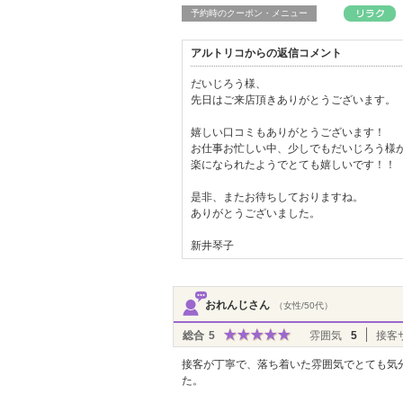
予約時のクーポン・メニュー
アルトリコからの返信コメント
だいじろう様、
先日はご来店頂きありがとうございます。
嬉しい口コミもありがとうございます！
お仕事お忙しい中、少しでもだいじろう様
楽になられたようでとても嬉しいです！！
是非、またお待ちしておりますね。
ありがとうございました。
新井琴子
おれんじさん
（女性/50代）
総合
5
雰囲気
5
接客
接客が丁寧で、落ち着いた雰囲気でとても気
た。