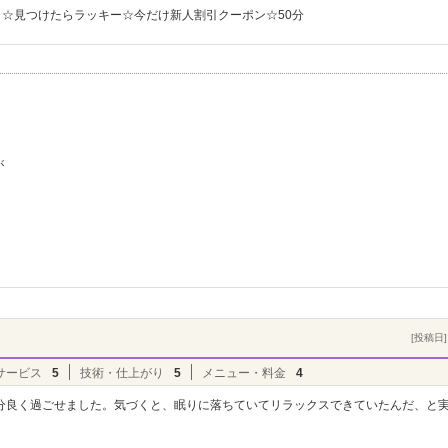
☆見つけたらラッキー☆今だけ新人割引クーポン☆50分
が
[投稿日] 
サービス
5
技術・仕上がり
5
メニュー・料金
4
分良く過ごせました。気づくと、眠りに落ちていてリラックスできていたんだ、と