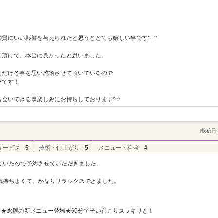
質にいい影響を与えられたと思うととても嬉しい事です^_^
て頂けて、本当に良かったと思いました。
ただける事を思い施術させて頂いているので
いです！
会いできる事楽しみにお待ちしております^ ^
[投稿日] 
サービス
5
技術・仕上がり
5
メニュー・料金
4
ていたので予約させていただきました。
気持ちよくて、かなりリラックスできました。
★念願の新メニュー登場★60分で辛い首こりスッキリと！