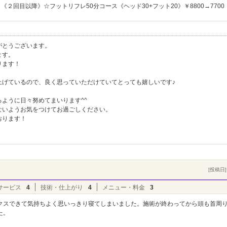
《２回目以降》☆フットリフレ50分コース《ヘッド30+フット20》￥8800→7700
がとうございます。
ます。
ります！
上げているので、良く思っていただけていてとっても嬉しいです♪
ように日々努めてまいります^^
ないようお気をつけてお過ごしください。
おります！
[投稿日] 
サービス
4
技術・仕上がり
4
メニュー・料金
3
クスできて気持ちよく思いっきり寝てしまいました。施術が終わってから頭も首周
た。