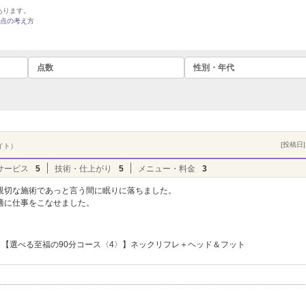
あります。
点の考え方
点数
性別・年代
[投稿日] 
イト）
サービス
5
技術・仕上がり
5
メニュー・料金
3
親切な施術であっと言う間に眠りに落ちました。
適に仕事をこなせました。
【選べる至福の90分コース〈4〉】ネックリフレ＋ヘッド＆フット