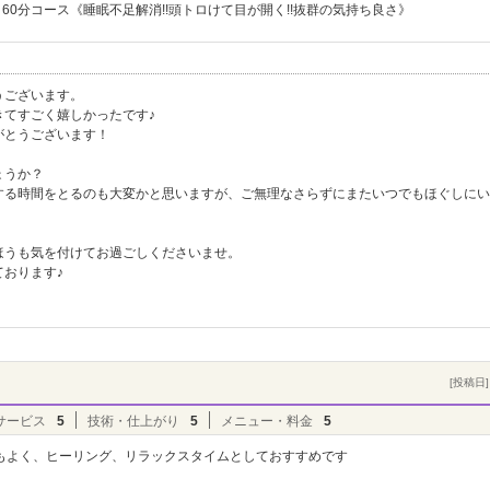
60分コース《睡眠不足解消!!頭トロけて目が開く!!抜群の気持ち良さ》
うございます。
きてすごく嬉しかったです♪
がとうございます！
ょうか？
する時間をとるのも大変かと思いますが、ご無理なさらずにまたいつでもほぐしにい
ほうも気を付けてお過ごしくださいませ。
おります♪
[投稿日] 
サービス
5
技術・仕上がり
5
メニュー・料金
5
もよく、ヒーリング、リラックスタイムとしておすすめです