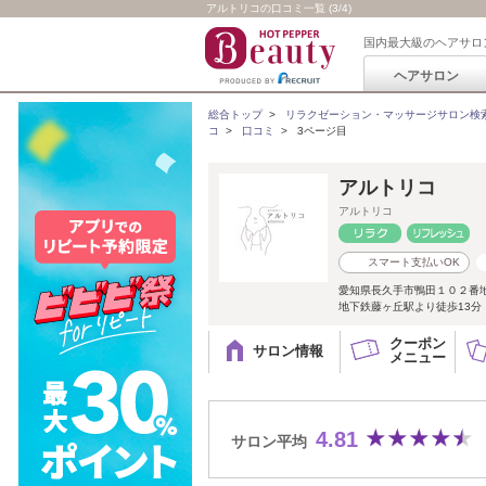
アルトリコの口コミ一覧 (3/4)
国内最大級のヘアサロ
ヘアサロン
総合トップ
>
リラクゼーション・マッサージサロン検
コ
>
口コミ
>
3ページ目
アルトリコ
アルトリコ
スマート支払いOK
愛知県長久手市鴨田１０２番
地下鉄藤ヶ丘駅より徒歩13分
クーポン
サロン情報
メニュー
4.81
サロン平均