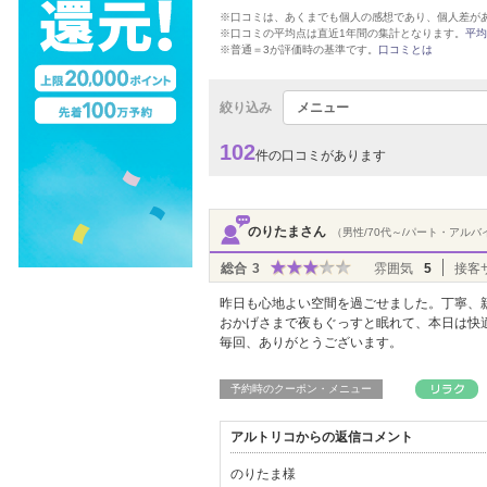
※口コミは、あくまでも個人の感想であり、個人差が
※口コミの平均点は直近1年間の集計となります。
平均
※普通＝3が評価時の基準です。
口コミとは
絞り込み
メニュー
102
件の口コミがあります
のりたまさん
（男性/70代～/パート・アルバ
総合
3
雰囲気
5
接客
昨日も心地よい空間を過ごせました。丁寧、
おかげさまで夜もぐっすと眠れて、本日は快
毎回、ありがとうございます。
予約時のクーポン・メニュー
アルトリコからの返信コメント
のりたま様