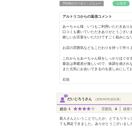
予約時のクーポン・メニュー
アルトリコからの返信コメント
あーちゃん様、いつもご利用いただきあり
口コミも書いていただきありがとうござい
嬉しいお言葉をいただけてすごく励みにな
お店の雰囲気などもこだわりを持って作り
これからもあーちゃん様をしっかりほぐせる
最近は寒暖差が激しいので、体調を崩され
また元気にお会いできるのを楽しみにして
石垣
だいじろうさん
（女性/60代/会社員）
総合
4
雰囲気
4
接客
新人さんということでしたが、とてもリラッ
ても満足できました。ありがとうございまし