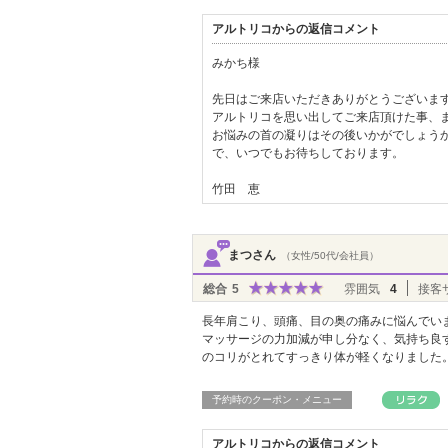
アルトリコからの返信コメント
みかち様
先日はご来店いただきありがとうございま
アルトリコを思い出してご来店頂けた事、
お悩みの首の凝りはその後いかがでしょう
で、いつでもお待ちしております。
竹田 恵
まつさん
（女性/50代/会社員）
総合
5
雰囲気
4
接客
長年肩こり、頭痛、目の奥の痛みに悩んでい
マッサージの力加減が申し分なく、気持ち良
のコリがとれてすっきり体が軽くなりました
予約時のクーポン・メニュー
アルトリコからの返信コメント