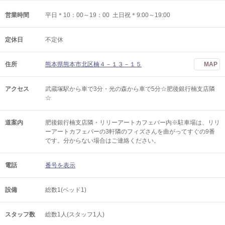
営業時間
平日＊10：00～19：00 土日祝＊9:00～19:00
定休日
不定休
住所
熊本県熊本市北区楠４－１３－１５
MAP
アクセス
武蔵塚駅から車で3分・光の森から車で5分☆肥後銀行楠支店隣
☆
道案内
肥後銀行楠支店隣・リリーアートカフェバー内※駐車場は、リリ
ーアートカフェバーの3軒隣のフィズさんを曲がってすぐの9番
です。分からない場合はご連絡ください。
電話
番号を表示
設備
総数1(ベッド1)
スタッフ数
総数1人(スタッフ1人)