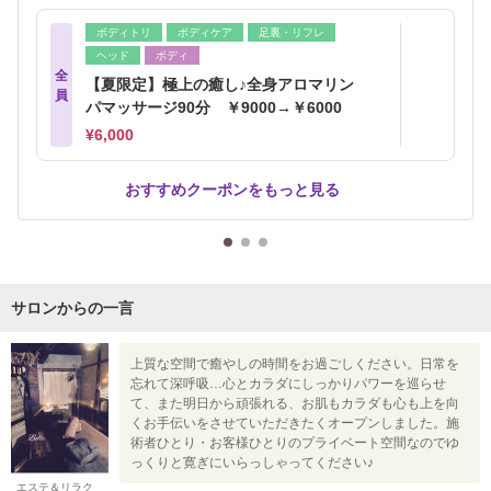
ボディトリ
ボディケア
足裏・リフレ
ヘッド
ボディ
全
【夏限定】極上の癒し♪全身アロマリン
員
パマッサージ90分 ￥9000→￥6000
¥6,000
おすすめクーポンをもっと見る
サロンからの一言
上質な空間で癒やしの時間をお過ごしください。日常を
忘れて深呼吸…心とカラダにしっかりパワーを巡らせ
て、また明日から頑張れる、お肌もカラダも心も上を向
くお手伝いをさせていただきたくオープンしました。施
術者ひとり・お客様ひとりのプライベート空間なのでゆ
っくりと寛ぎにいらっしゃってください♪
エステ＆リラク