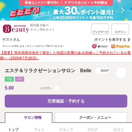
国内最大級の
サロン予約サイト
ブックマーク
ログイン
ゲストさん
ポイントを表示する
ポイントが1%たまる！
ポイントはサロン予約でつかえる！
【重要】熊本県熊本地方で発生した地震の影響のある地域へご予約されているお客
様へ（2026年7月28日）
エステ＆リラクゼーションサロン Belle
MAP
ﾘﾗｸ
ｴｽﾃ
5.00
（137件）
空席確認・予約する
クーポン・メニュー
サロン情報
トップ
フォト
スタッフ
ブログ
口コミ