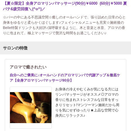
【夏☆限定】全身アロマリンパマッサージ(90分)￥6000 (60分)￥5000 夏
バテ&疲労回復＼(^o^)／
☆バーの中にある不思議空間☆癒しのオールハンドで、張り詰めた日常の心と
身体をゆるりと柔らかくほぐします♪フェイシャルメニューも充実☆施術後の
Belle特製ドリンクも大好評♪深呼吸するように、木と音楽と水音、アロマの香
りに包まれて、極上マッサージで贅沢な時間をお過ごしください♪
サロンの特徴
アロマで癒されたい
自分へのご褒美に♪オールハンドのアロマリンパで代謝アップ＆徹底ケ
ア【全身アロマリンパマッサージ90分】
お身体の冷えやむくみが気になる方には
リンパマッサージがオススメ◎アロマの
香りに包まれストレスフルな日常をすっ
きりリセット!マンツーマン施術だから周
りを気にせずゆったり★上品な空間で心
身共にリラックス♪