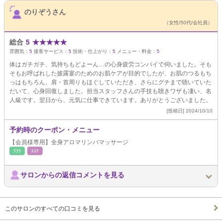
サロンPick Up
のりぞうさん
（女性/50代/会社員）
総合
5
★
★
★
★
★
雰囲気：
5
接客サービス：
5
技術・仕上がり：
5
メニュー・料金：
5
体はガチガチ、気持ちもどよーん…の心身疲労コンパイで伺いました。そも
そもお呼ばれした披露宴のためのお肌ケアが目的でしたが、お肌のつるもち
っはもちろん、肩・首周りもほぐしていただき、さらにグチまで聴いていた
だいて、心身回復しました。担当スタッフさんの手技も聴きワザも凄い、名
人級です。翌日から、元気に仕事できています。ありがとうございました。
[投稿日] 2024/10/10
予約時のクーポン・メニュー
【会員様専用】全身アロマリンパマッサージ
ﾘﾗｸ
ｴｽﾃ
サロンからの返信コメントを見る
このサロンのすべての口コミを見る