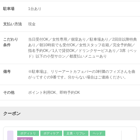
駐車場
1台あり
支払い方法
現金
こだわり
当日受付OK／女性専用／個室あり／駐車場あり／2回目以降特典
条件
あり／朝10時前でも受付OK／女性スタッフ在籍／完全予約制／
指名予約OK／1人で貸切OK／ドリンクサービスあり／3席（ベッ
ド）以下の小型サロン／都度払いメニューあり
備考
※駐車場は、リリーアートカフェバーの3軒隣のフィズさんを曲
がってすぐの9番です。分からない場合はご連絡ください。
その他
ポイント利用OK
即時予約OK
クーポン
ボディトリ
ボディケア
足裏・リフレ
ヘッド
ボディ