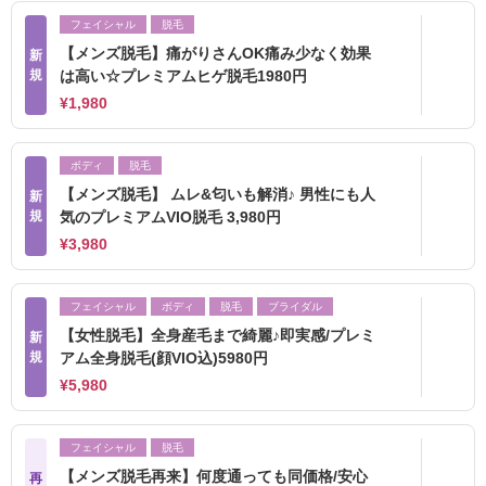
フェイシャル
脱毛
【メンズ脱毛】痛がりさんOK痛み少なく効果
新
規
は高い☆プレミアムヒゲ脱毛1980円
¥1,980
ボディ
脱毛
【メンズ脱毛】 ムレ&匂いも解消♪ 男性にも人
新
規
気のプレミアムVIO脱毛 3,980円
¥3,980
フェイシャル
ボディ
脱毛
ブライダル
【女性脱毛】全身産毛まで綺麗♪即実感/プレミ
新
規
アム全身脱毛(顔VIO込)5980円
¥5,980
フェイシャル
脱毛
【メンズ脱毛再来】何度通っても同価格/安心
再