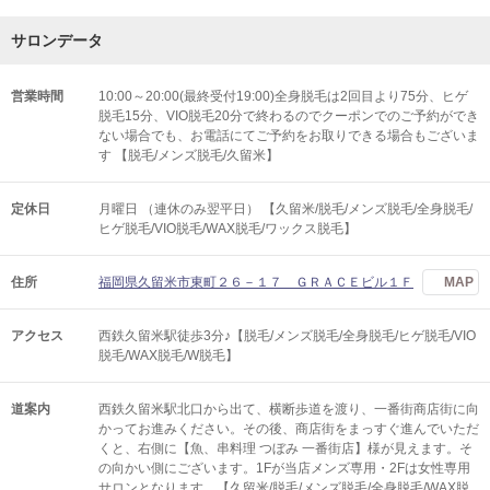
サロンデータ
営業時間
10:00～20:00(最終受付19:00)全身脱毛は2回目より75分、ヒゲ
脱毛15分、VIO脱毛20分で終わるのでクーポンでのご予約ができ
ない場合でも、お電話にてご予約をお取りできる場合もございま
す 【脱毛/メンズ脱毛/久留米】
定休日
月曜日 （連休のみ翌平日） 【久留米/脱毛/メンズ脱毛/全身脱毛/
ヒゲ脱毛/VIO脱毛/WAX脱毛/ワックス脱毛】
住所
福岡県久留米市東町２６－１７ ＧＲＡＣＥビル１Ｆ
MAP
アクセス
西鉄久留米駅徒歩3分♪【脱毛/メンズ脱毛/全身脱毛/ヒゲ脱毛/VIO
脱毛/WAX脱毛/W脱毛】
道案内
西鉄久留米駅北口から出て、横断歩道を渡り、一番街商店街に向
かってお進みください。その後、商店街をまっすぐ進んでいただ
くと、右側に【魚、串料理 つぼみ 一番街店】様が見えます。そ
の向かい側にございます。1Fが当店メンズ専用・2Fは女性専用
サロンとなります。【久留米/脱毛/メンズ脱毛/全身脱毛/WAX脱