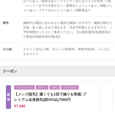
ルームあり／着替えあり／アメニティまたはコスメが充実／3席
（ベッド）以下の小型サロン／都度払いメニューあり／体験メニ
ューあり／ブライダルメニューあり／回数券あり
備考
施術中は電話に出られない場合が御座いますので、施術が終わり
次第、折り返しさせて頂きます。完全予約制となりますので、ご
予約時間ぴったりにご来店ください。【久留米/脱毛/全身脱毛/ヒ
ゲ脱毛/VIO脱毛/WAX脱毛】
その他
スマート支払いOK
ポイント利用OK
即時予約OK
メンズに
もオススメ
クーポン
フェイシャル
ボディ
脱毛
ブライダル
【メンズ脱毛】濃くても1回で減りを実感♪プ
新
規
レミアム全身脱毛(顔VIO込)7980円
¥7,980