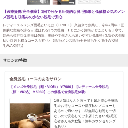
【医療提携/完全個室】1回で分かる圧倒的な脱毛効果と低価格☆気のメン
ズ脱毛も◎痛みの少ない脱毛で安心
レディース＆メンズ脱毛といえば《GRACE》 久留米で創業し、今年7周年！圧
倒的な実績を誇る☆ 選ばれる3つの理由 1.とにかく施術がどこよりも丁寧で、
効果も抜群◎ 2.男性は勿論、主婦や学生さんも通いやすい低価格♪ 3.安心の都度
払い◎ 超お得なコースも有り♪ 【脱毛/メンズ脱毛/全身脱毛/ヒゲ脱毛/VIO脱
毛/WAX脱毛】
サロンの特徴
全身脱毛コースのあるサロン
【メンズ全身脱毛（顔・VIO込）￥7980】【レディース全身脱毛
（顔・VIO込）￥5980】この価格で全身脱毛体験♪
1番人気はなんと言っても超お得な全身脱
毛☆お得なコースや都度払いメニューも
あるので通いやすい◎無理な勧誘も一切
ないので安心してご来店ください♪脱毛初
心者さんも大歓迎！無料カウンセリング
もあり♪