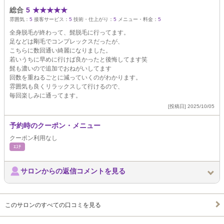
総合
5
★
★
★
★
★
雰囲気：
5
接客サービス：
5
技術・仕上がり：
5
メニュー・料金：
5
全身脱毛が終わって、髭脱毛に行ってます。
足などは剛毛でコンプレックスだったが、
こちらに数回通い綺麗になりました。
若いうちに早めに行けば良かったと後悔してます笑
髭も濃いので追加でおねがいしてます
回数を重ねるごとに減っていくのがわかります。
雰囲気も良くリラックスして行けるので、
毎回楽しみに通ってます。
[投稿日] 2025/10/05
予約時のクーポン・メニュー
クーポン利用なし
ｴｽﾃ
サロンからの返信コメントを見る
このサロンのすべての口コミを見る