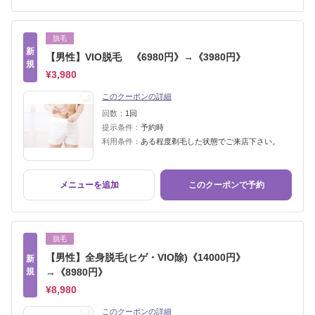
脱毛
新
【男性】VIO脱毛 《6980円》→《3980円》
規
¥3,980
このクーポンの詳細
回数：
1回
提示条件：
予約時
利用条件：
ある程度剃毛した状態でご来店下さい。
メニューを追加
このクーポンで予約
脱毛
【男性】全身脱毛(ヒゲ・VIO除)《14000円》
新
規
→《8980円》
¥8,980
このクーポンの詳細