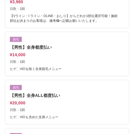
¥3,980
回数：
1回
【Vライン・I ライン・OLINE・おしり】からどれか1部位選択可能！施術
部位お決まりのお客様は、備考欄へ記載お願いいたします。
脱毛
【男性】全身都度払い
¥14,000
回数：
1回
ヒゲ、VIOを除く全身脱毛メニュー
脱毛
【男性】全身ALL都度払い
¥20,000
回数：
1回
ヒゲ、VIOも含めた全身メニュー