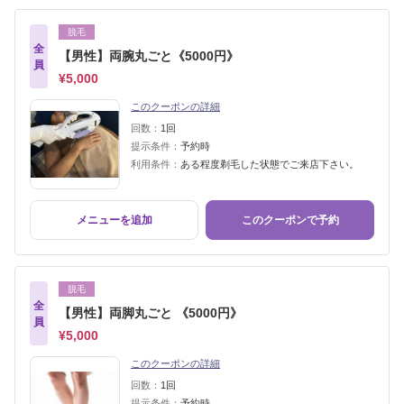
脱毛
全
【男性】両腕丸ごと《5000円》
員
¥5,000
このクーポンの詳細
回数：
1回
提示条件：
予約時
利用条件：
ある程度剃毛した状態でご来店下さい。
メニューを追加
このクーポンで予約
脱毛
全
【男性】両脚丸ごと 《5000円》
員
¥5,000
このクーポンの詳細
回数：
1回
提示条件：
予約時