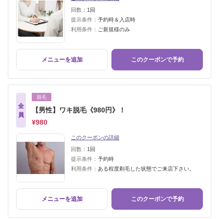
回数：
1回
提示条件：
予約時＆入店時
利用条件：
ご新規様のみ
メニューを追加
このクーポンで予約
脱毛
全
【男性】ワキ脱毛《980円》！
員
¥980
このクーポンの詳細
回数：
1回
提示条件：
予約時
利用条件：
ある程度剃毛した状態でご来店下さい。
メニューを追加
このクーポンで予約