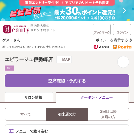
国内最大級の
サロン予約サイト
ブックマーク
ログイン
ゲストさん
ポイントを表示する
ポイントが1%たまる！
ポイントはサロン予約でつかえる！
エピラージュ伊勢崎店
MAP
ｴｽﾃ
空席確認・予約する
サロン情報
クーポン・メニュー
2回目以降
すべて
初来店の方
来店の方
メニューで絞り込む