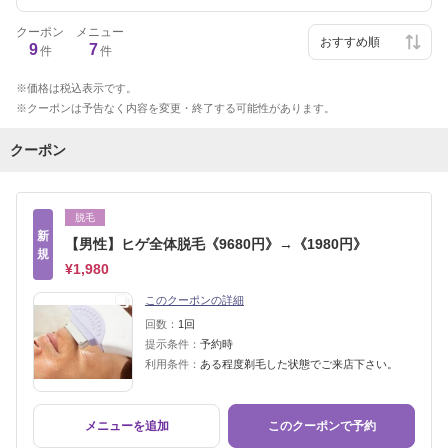
クーポン
メニュー
9
7
件
件
価格は税込表示です。
クーポンは予告なく内容を変更・終了する可能性があります。
クーポン
脱毛
新
【男性】ヒゲ全体脱毛《9680円》→《1980円》
規
¥1,980
このクーポンの詳細
回数：
1回
提示条件：
予約時
利用条件：
ある程度剃毛した状態でご来店下さい。
メニューを追加
このクーポンで予約