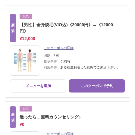
脱毛
【男性】全身脱毛(VIO込)《20000円》→《12000
新
規
円》
¥12,000
このクーポンの詳細
回数：
1回
提示条件：
予約時
利用条件：
ある程度剃毛した状態でご来店下さい。
メニューを追加
このクーポンで予約
脱毛
新
迷ったら…無料カウンセリング♪
規
¥0
このクーポンの詳細