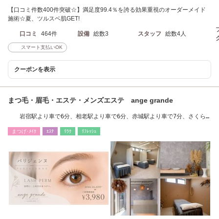
【口コミ件数400件突破☆】満足度99.4％を誇る効果重視のオーダーメイド
施術☆夏、ツルスベ肌GET!
口コミ
464件
設備
総数3
スタッフ
総数4人
スマート支払いOK
クーポンを表示
まつ毛・眉毛・エステ・メンズエステ ange grande
岩宿駅より車で6分、相老駅より車で6分、赤城駅より車で7分、さくら
もーるから車2分
まつげ･ﾒｲｸ
ｴｽﾃ
ﾘﾗｸ
ﾘﾌﾚｯｼｭ