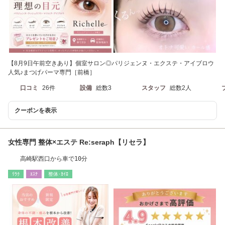
【8月9日午前空きあり】個室サロン◎パリジェンヌ・エクステ・アイブロウ
人気♪まつげパーマ専門［前橋］
口コミ
26件
設備
総数3
スタッフ
総数2人
クーポンを表示
女性専門 整体×エステ Re:seraph【リセラ】
高崎駅西口から車で10分
ﾘﾗｸ
ｴｽﾃ
整体･ｶｲﾛ