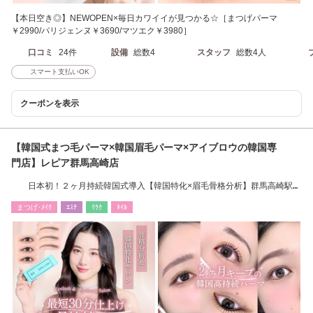
【本日空き◎】NEWOPEN×毎日カワイイが見つかる☆［まつげパーマ
￥2990/パリジェンヌ￥3690/マツエク￥3980］
口コミ
24件
設備
総数4
スタッフ
総数4人
スマート支払いOK
クーポンを表示
【韓国式まつ毛パーマ×韓国眉毛パーマ×アイブロウの韓国専
門店】レピア群馬高崎店
日本初！２ヶ月持続韓国式導入【韓国特化×眉毛骨格分析】群馬高崎駅か
ら徒歩4分
まつげ･ﾒｲｸ
ｴｽﾃ
ﾘﾗｸ
ﾈｲﾙ