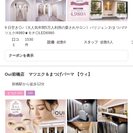
9 日空き◎♪《大人気年間5万人利用の愛されサロン》パリジェンヌ/まつパ/マ
ツエク/4980★モチ◎LED6980
口コ
1530
設備
総数6
スタッフ
総数6人
ミ
件
クーポンを表示
Oui前橋店 マツエク＆まつげパーマ 【ウィ】
前橋駅から徒歩12分
まつげ･ﾒｲｸ
ｴｽﾃ