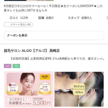
8月限定◎今だけのサマーセール！平日限定★全クーポン1,000円OFF★この
夏キレイをお得にGETするなら今
口コミ
112件
設備
総数3
スタッフ
総数6人
スマート支払いOK
クーポンを表示
脱毛サロン ALGO【アルゴ】 高崎店
【全国45店舗】お客様満足度99.2％★高崎駅から車で５分、蒙古タンメ
ン中本様近く
ｴｽﾃ
ﾘﾗｸ