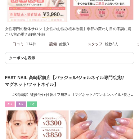
女性専門の整体サロン【女性のお悩み根本改善】季節の変わり目の不調に肩
こり/首の重さ/腰痛/小顔
口コミ
114件
設備
総数3
スタッフ
総数3人
クーポンを表示
FAST NAIL 高崎駅前店【パラジェル/ジェルネイル専門/定額/
マグネット/フットネイル】
JR高崎駅 徒歩4分★付替オフ無料★ [マグネット/ワンホンネイル/長さ
だし/フィルイン]
ﾈｲﾙ
ｴｽﾃ
ﾘﾗｸ