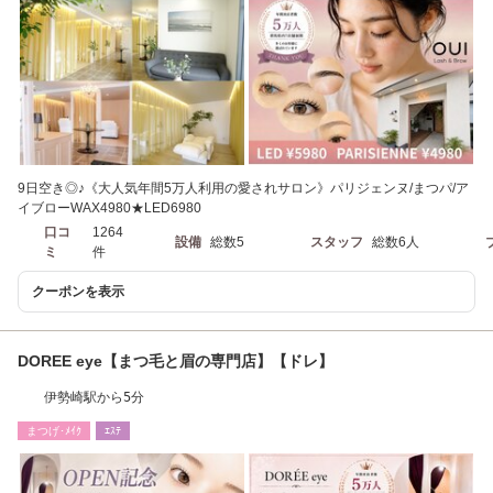
9日空き◎♪《大人気年間5万人利用の愛されサロン》パリジェンヌ/まつパ/ア
イブローWAX4980★LED6980
口コ
1264
設備
総数5
スタッフ
総数6人
ミ
件
クーポンを表示
DOREE eye【まつ毛と眉の専門店】【ドレ】
伊勢崎駅から5分
まつげ･ﾒｲｸ
ｴｽﾃ