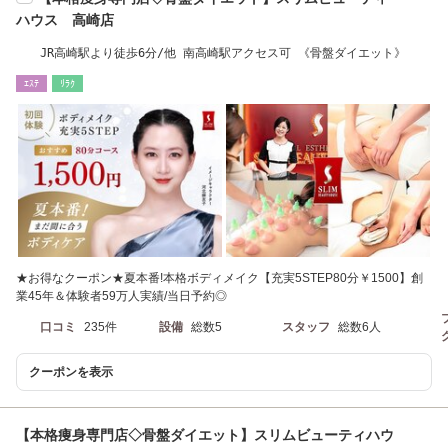
ハウス 高崎店
JR高崎駅より徒歩6分/他 南高崎駅アクセス可 《骨盤ダイエット》
ｴｽﾃ
ﾘﾗｸ
★お得なクーポン★夏本番!本格ボディメイク【充実5STEP80分￥1500】創
業45年＆体験者59万人実績/当日予約◎
口コミ
235件
設備
総数5
スタッフ
総数6人
クーポンを表示
【本格痩身専門店◇骨盤ダイエット】スリムビューティハウ