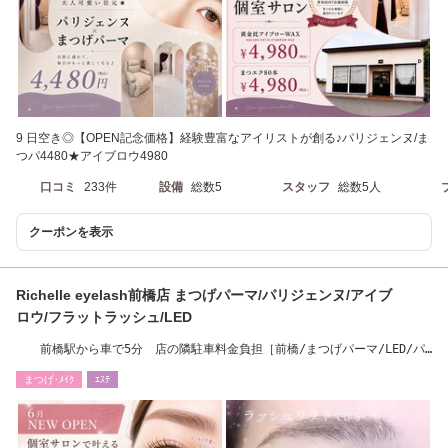
9 日空き◎【OPEN記念価格】経験豊富なアイリストが創る♪パリジェンヌ/ま
つパ4480★アイブロウ4980
口コミ
233件
設備
総数5
スタッフ
総数5人
クーポンを表示
Richelle eyelash前橋店 まつげパーマ/パリジェンヌ/アイブ
ロウ/フラットラッシュ/LED
前橋駅から車で5分 店の隣駐車料金負担［前橋/まつげパーマ/LED/パ
リジェンヌ］
まつげ･ﾒｲｸ
ｴｽﾃ