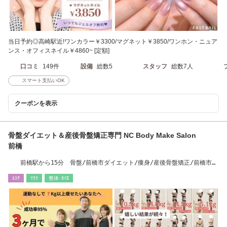
当日予約◎高崎駅近!ワンカラー￥3300/マグネット￥3850/ワンホン・ニュア
ンス・オフィスネイル￥4860~ [定額]
口コミ
149件
設備
総数5
スタッフ
総数7人
スマート支払いOK
クーポンを表示
骨盤ダイエット＆産後骨盤矯正専門 NC Body Make Salon
前橋
前橋駅から15分 骨盤/前橋市ダイエット/痩身/産後骨盤矯正/前橋市骨
盤矯正
ｴｽﾃ
ﾘﾗｸ
整体･ｶｲﾛ