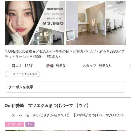
＼OPEN記念価格★／似合わせ×モチの良さが魅力♪マツパ・眉毛￥3980／フ
ラットラッシュ￥4300～LED導入♪
口コミ
133件
設備
総数3
スタッフ
総数3人
スマート支払いOK
クーポンを表示
Oui伊勢崎 マツエク＆まつげパーマ 【ウィ】
スーパーモールいせさきから車で1分 [伊勢崎/まつげパーマ/LED/パリ
ジェンヌ/眉毛］
まつげ･ﾒｲｸ
ｴｽﾃ