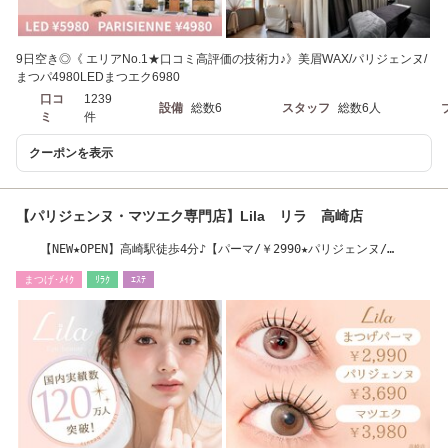
9日空き◎《 エリアNo.1★口コミ高評価の技術力♪》美眉WAX/パリジェンヌ/
まつパ4980LEDまつエク6980
口コ
1239
設備
総数6
スタッフ
総数6人
ミ
件
クーポンを表示
【パリジェンヌ・マツエク専門店】Lila リラ 高崎店
【NEW★OPEN】高崎駅徒歩4分♪【パーマ/￥2990★パリジェンヌ/
￥3690】 LED導入店
まつげ･ﾒｲｸ
ﾘﾗｸ
ｴｽﾃ