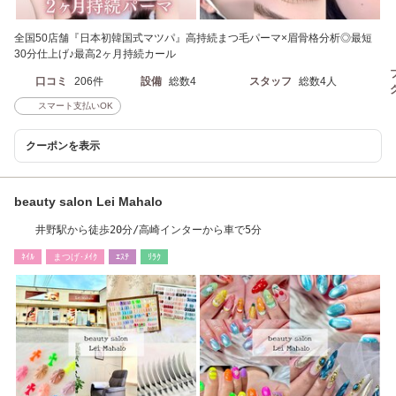
全国50店舗『日本初韓国式マツパ』高持続まつ毛パーマ×眉骨格分析◎最短
30分仕上げ♪最高2ヶ月持続カール
口コミ
206件
設備
総数4
スタッフ
総数4人
スマート支払いOK
クーポンを表示
beauty salon Lei Mahalo
井野駅から徒歩20分/高崎インターから車で5分
ﾈｲﾙ
まつげ･ﾒｲｸ
ｴｽﾃ
ﾘﾗｸ