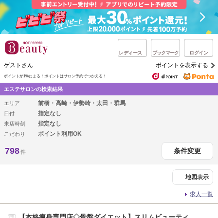
レディース
ブックマーク
ログイン
ゲストさん
ポイントを表示する
ポイントが1%たまる！
ポイントはサロン予約でつかえる！
エステサロンの検索結果
前橋・高崎・伊勢崎・太田・群馬
エリア
指定なし
日付
指定なし
来店時刻
ポイント利用OK
こだわり
798
条件変更
件
地図表示
求人一覧
【本格痩身専門店◇骨盤ダイエット】スリムビューティ
PR