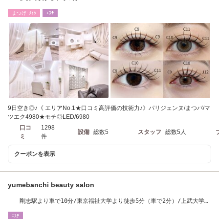
まつげ･ﾒｲｸ
ｴｽﾃ
9日空き◎♪《 エリアNo.1★口コミ高評価の技術力♪》パリジェンヌ/まつパ/マ
ツエク4980★モチ◎LED/6980
口コ
1298
設備
総数5
スタッフ
総数5人
ミ
件
クーポンを表示
yumebanchi beauty salon
剛志駅より車で10分/東京福祉大学より徒歩5分（車で2分）/上武大学よ
り車で4分
ｴｽﾃ