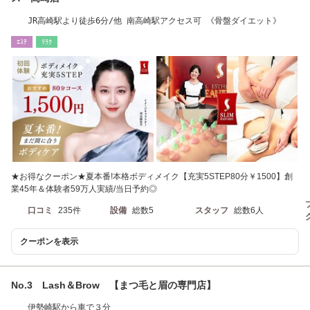
JR高崎駅より徒歩6分/他 南高崎駅アクセス可 《骨盤ダイエット》
ｴｽﾃ
ﾘﾗｸ
★お得なクーポン★夏本番!本格ボディメイク【充実5STEP80分￥1500】創
業45年＆体験者59万人実績/当日予約◎
口コミ
235件
設備
総数5
スタッフ
総数6人
クーポンを表示
No.3 Lash＆Brow 【まつ毛と眉の専門店】
伊勢崎駅から車で３分