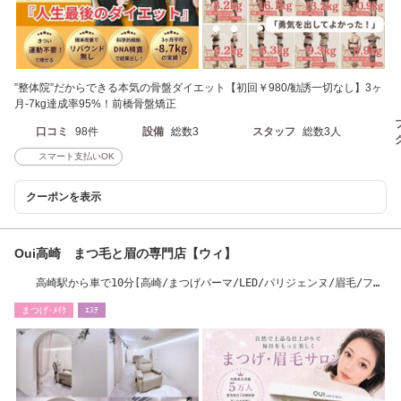
”整体院”だからできる本気の骨盤ダイエット【初回￥980/勧誘一切なし】3ヶ
月-7kg達成率95%！前橋骨盤矯正
口コミ
98件
設備
総数3
スタッフ
総数3人
スマート支払いOK
クーポンを表示
Oui高崎 まつ毛と眉の専門店【ウィ】
高崎駅から車で10分[高崎/まつげパーマ/LED/パリジェンヌ/眉毛/フラ
ットラッシュ］
まつげ･ﾒｲｸ
ｴｽﾃ