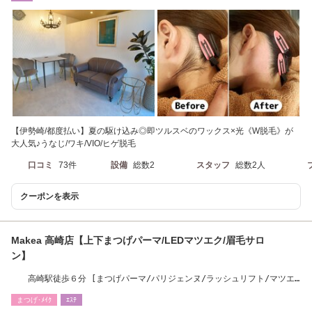
【伊勢崎/都度払い】夏の駆け込み◎即ツルスベのワックス×光《W脱毛》が
大人気♪うなじ/ワキ/VIO/ヒゲ脱毛
口コミ
73件
設備
総数2
スタッフ
総数2人
クーポンを表示
Makea 高崎店【上下まつげパーマ/LEDマツエク/眉毛サロ
ン】
高崎駅徒歩６分 [まつげパーマ/パリジェンヌ/ラッシュリフト/マツエ
ク/LED]
まつげ･ﾒｲｸ
ｴｽﾃ