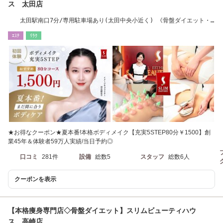
ス 太田店
太田駅南口7分/専用駐車場あり(太田中央小近く) 《骨盤ダイエット・
痩身》
ｴｽﾃ
ﾘﾗｸ
★お得なクーポン★夏本番!本格ボディメイク【充実5STEP80分￥1500】創
業45年＆体験者59万人実績/当日予約◎
口コミ
281件
設備
総数5
スタッフ
総数6人
クーポンを表示
【本格痩身専門店◇骨盤ダイエット】スリムビューティハウ
ス 高崎店