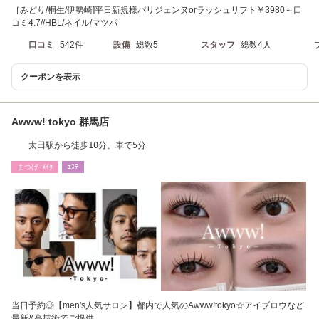
［みどり/桐生/伊勢崎]平日新規様パリジェンヌorラッシュリフト￥3980～口
コミ4.7//HBL/ネイル/マツパ
口コミ
542件
設備
総数5
スタッフ
総数4人
クーポンを表示
Awww! tokyo 群馬店
太田駅から徒歩10分、車で5分
まつげ･ﾒｲｸ
ｴｽﾃ
当日予約◎【men's人気サロン】都内で人気のAwww!tokyo☆アイブロウなど
最新&高技術でご提供