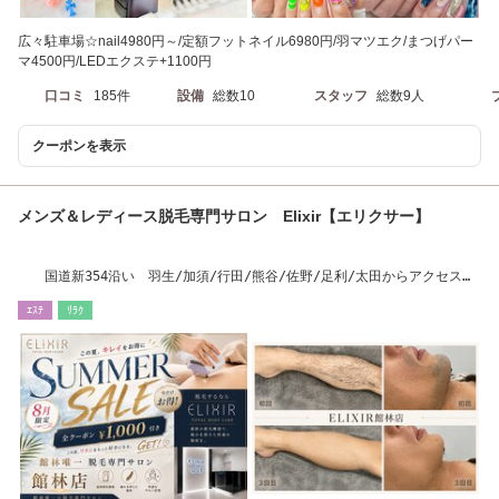
広々駐車場☆nail4980円～/定額フットネイル6980円/羽マツエク/まつげパー
マ4500円/LEDエクステ+1100円
口コミ
185件
設備
総数10
スタッフ
総数9人
クーポンを表示
メンズ＆レディース脱毛専門サロン Elixir【エリクサー】
国道新354沿い 羽生/加須/行田/熊谷/佐野/足利/太田からアクセス抜
群
ｴｽﾃ
ﾘﾗｸ