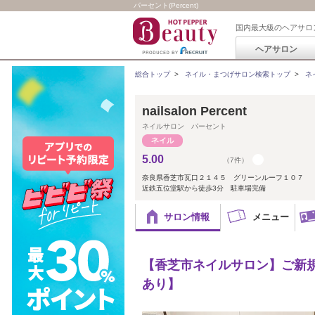
パーセント(Percent)
国内最大級のヘアサロ
ヘアサロン
総合トップ
>
ネイル・まつげサロン検索トップ
>
ネ
nailsalon Percent
ネイルサロン パーセント
5.00
（7件）
奈良県香芝市瓦口２１４５ グリーンルーフ１０７
近鉄五位堂駅から徒歩3分 駐車場完備
サロン情報
メニュー
【香芝市ネイルサロン】ご新規様
あり】