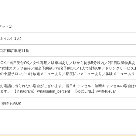
フット1)
ネイル）1人)
入口右横駐車場11番
付OK／当日受付OK／女性専用／駐車場あり／駅から徒歩5分以内／2回目以降特典あ
／女性スタッフ在籍／完全予約制／指名予約OK／1人で貸切OK／ドリンクサービス
下の小型サロン／つけ放題メニューあり／都度払いメニューあり／体験メニューあり
はお電話に出られない場合がございます。当日キャンセル・無断キャンセルの場合は
 【Instagram】@nailsalon_percent 【公式LINE】@404ueuar
、即時予約OK