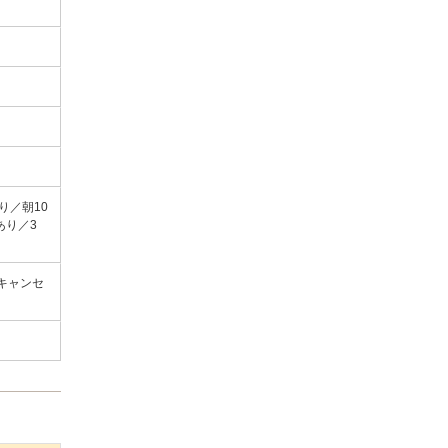
り／朝10
あり／3
キャンセ