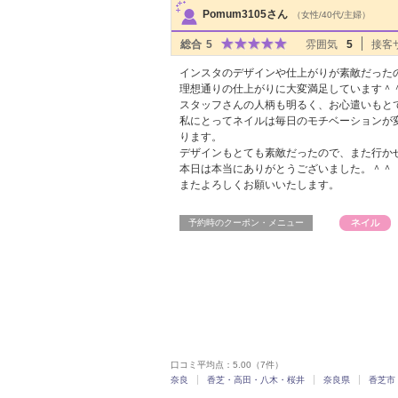
Pomum3105さん
（女性/40代/主婦）
総合
5
雰囲気
5
接客
インスタのデザインや仕上がりが素敵だった
理想通りの仕上がりに大変満足しています＾
スタッフさんの人柄も明るく、お心遣いもと
私にとってネイルは毎日のモチベーションが
ります。
デザインもとても素敵だったので、また行か
本日は本当にありがとうございました。＾＾
またよろしくお願いいたします。
予約時のクーポン・メニュー
口コミ平均点：
5.00
（7件）
奈良
香芝・高田・八木・桜井
奈良県
香芝市