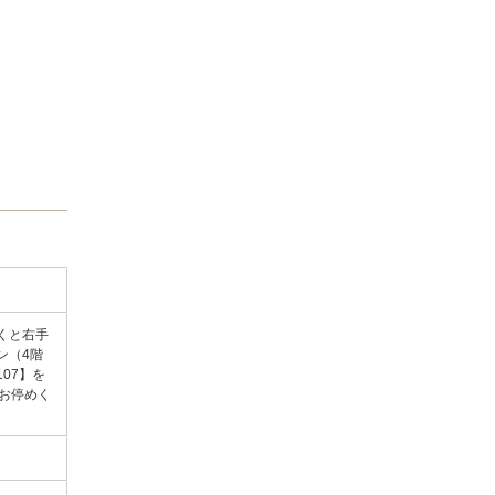
くと右手
ン（4階
07】を
お停めく