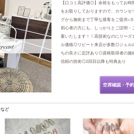
【口コミ高評価◎】余裕をもってお時
をお取りしておりますので、カウンセ
グから施術まで丁寧な接客をご提供♪
初心者の方にも、しっかりとご説明・
案いたします！！高技術なのにリーズ
ル価格◎リピート来店が多数◎ジェル
ちの良さに定評あり◎資格取得者の施
信頼の技術◎2回目以降も特典あり
空席確認・予
ーなど