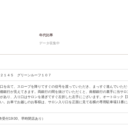
年代比率
データ収集中
口２１４５ グリーンルーフ１０７
出口を出て、スロープを降りてすぐの信号を渡っていただき、まっすぐ進んでいただ
都銀行が見えてきます。両銀行の間を抜けていただくと、南都銀行の裏手に当サロ
があり、入り口はサロンを過ぎてすぐ左折した左手にございます。オートロック【1
い。お車でお越しのお客様は、サロン入り口を正面に見て右横の専用駐車場11番に
（最終受付19:00、早時閉店あり）