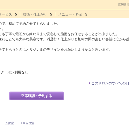
[投稿日] 
サービス
5
技術・仕上がり
5
メニュー・料金
5
ので、初めて予約させてもらいました。
＾。
ても丁寧で最初から終わりまで安心して施術をお任せすることが出来ました。
変わるとても大事な美容です。満足行く仕上がりと施術の間の楽しい会話に心から
せてもらうときはオリジナルのデザインをお願いしようかなと思います。
クーポン利用なし
このサロンのすべての
空席確認・予約する
五位堂
ＪＲ五位堂