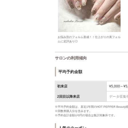
お悩み別のフォルム形成！！仕上がりの美フォル
ムに定評あり◎
サロンの利用傾向
平均予約金額
初来店
¥5,000～¥5
2回目以降来店
データ収集
※平均予約金額は、直近1年間のHOT PEPPER Bea
※回数券購入分を含みます。
※予約合計金額が0円の場合は集計対象外です。