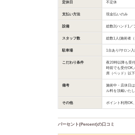
定休日
不定休
支払い方法
現金払いのみ
設備
総数2(ハンド1／
スタッフ数
総数1人(施術者（
駐車場
1台あり/サロン
こだわり条件
夜20時以降も受
時前でも受付OK
席（ベッド）以
備考
施術中・店休日
ル料を頂戴いたします。
その他
ポイント利用OK
パーセント(Percent)の口コミ
サロンPick Up