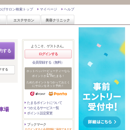
つげサロン検索トップ
マイページ
ヘルプ
ン
エステサロン
美容クリニック
ようこそ、ゲストさん。
約する
ログインする
会員登録する（無料）
クする
ホットペッパービューティーなら
1%
ポイントが
たまる！
ためたポイントをつかっておとく
にサロンをネット予約！
たまるポイントについて
つかえるサービス一覧
車場
ポイント設定変更
ブックマーク
ログインすると会員情報に保存できます