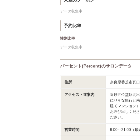
人気のクーポン
データ収集中
予約比率
性別比率
データ収集中
パーセント(Percent)のサロンデータ
住所
奈良県香芝市瓦
アクセス・道案内
近鉄五位堂駅北
にりそな銀行と南
建てマンション）
お呼び出しくださ
ださい。
営業時間
9:00～21:00