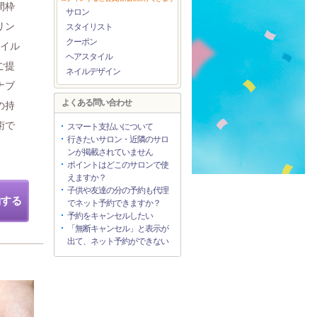
間枠
サロン
リン
スタイリスト
クーポン
ネイル
ヘアスタイル
ご提
ネイルデザイン
ナブ
よくある問い合わせ
の持
術で
スマート支払いについて
行きたいサロン・近隣のサロ
ンが掲載されていません
ポイントはどこのサロンで使
えますか？
子供や友達の分の予約も代理
約する
でネット予約できますか？
予約をキャンセルしたい
「無断キャンセル」と表示が
出て、ネット予約ができない