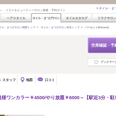
ネイル・ま
ン ・リラク＆ビューティーサロン検索・予約サイト
ヘアスタイル
ネイル・まつげサロン
ネイルカタログ
リラクサロ
イル・まつげサロン関西トップ
>
ネイル・まつげサロン奈良トップ
>
パーセント(Percent)
空席確認・予
ブックマー
スタッフ
地図
口コミ
ワンカラー￥4500/やり放題￥6000～【駅近3分・駐