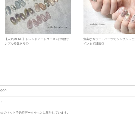
【人気MENU】トレンドアートコース♪その他サ
豊富なカラー・パーツでシンプル～こ
ンプル多数あり◎
インまで対応◎
,999
中
uty経由のネット予約時データをもとに集計しています。