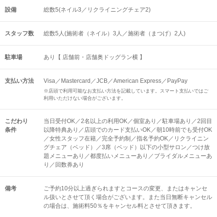
設備
総数5(ネイル3／リクライニングチェア2)
スタッフ数
総数5人(施術者（ネイル）3人／施術者（まつげ）2人)
駐車場
あり【 店舗前・店舗奥ドッグラン横 】
支払い方法
Visa／Mastercard／JCB／American Express／PayPay
※店頭で利用可能なお支払い方法を記載しています。スマート支払いではご
利用いただけない場合がございます。
こだわり
当日受付OK／2名以上の利用OK／個室あり／駐車場あり／2回目
条件
以降特典あり／店頭でのカード支払いOK／朝10時前でも受付OK
／女性スタッフ在籍／完全予約制／指名予約OK／リクライニン
グチェア（ベッド）／3席（ベッド）以下の小型サロン／つけ放
題メニューあり／都度払いメニューあり／ブライダルメニューあ
り／回数券あり
備考
ご予約10分以上過ぎられますとコースの変更、またはキャンセ
ル扱いとさせて頂く場合がございます。また当日無断キャンセル
の場合は、施術料50％をキャンセル料とさせて頂きます。