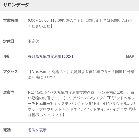
サロンデータ
営業時間
9:00～18:00【18:00以降のご予約に関しましてはお問い合わせ
くださいませ】
定休日
不定休
住所
香川県丸亀市柞原町1002-1
MAP
アクセス
【Mus’Fam ～丸亀店～】丸亀城より南に車で５分！国道11号線
より南に100m！
道案内
R11号線バイパス丸亀市柞原町交差点ローソンを南に100ｍ、白
い建物のお店です。【まつげパーマ/マツエク/LED/アンドヘルシ
ー/& Healthy/羽エクステ/パリジェンヌ/下まつげ/パラジェル/ハリ
ウッドブロウリフト/ハンドネイル/フットネイル/アイブロウ/同時
施術/ラッシュリフト】
電話
番号を表示