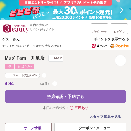
国内最大級の
サロン予約サイト
ブックマーク
ログイン
ゲストさん
ポイントを表示する
ポイントが1%たまる！
ポイントはサロン予約でつかえる！
Mus' Fam 丸亀店
MAP
ﾈｲﾙ
まつげ･ﾒｲｸ
スマート支払いOK
4.84
（46件）
空席確認・予約する
空席あり
本日の空席状況：
◯
スタッフ募集を見る
クーポン・メニュー
サロン情報