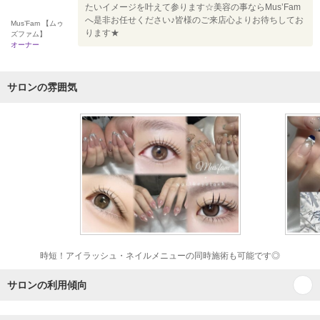
たいイメージを叶えて参ります☆美容の事ならMus’Fam
へ是非お任せください♪皆様のご来店心よりお待ちしてお
Mus’Fam 【ムゥ
ります★
ズファム】
オーナー
サロンの雰囲気
時短！アイラッシュ・ネイルメニューの同時施術も可能です◎
サロンの利用傾向