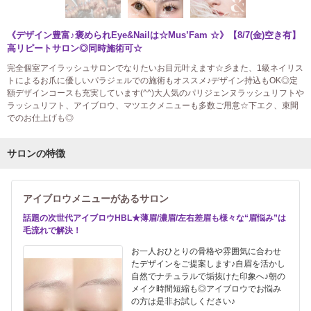
《デザイン豊富♪褒められEye&Nailは☆Mus’Fam ☆》【8/7(金)空き有】
高リピートサロン◎同時施術可☆
完全個室アイラッシュサロンでなりたいお目元叶えます☆彡また、1級ネイリス
トによるお爪に優しいパラジェルでの施術もオススメ♪デザイン持込もOK◎定
額デザインコースも充実しています(^^)大人気のパリジェンヌラッシュリフトや
ラッシュリフト、アイブロウ、マツエクメニューも多数ご用意☆下エク、束間
でのお仕上げも◎
サロンの特徴
アイブロウメニューがあるサロン
話題の次世代アイブロウHBL★薄眉/濃眉/左右差眉も様々な“眉悩み”は
毛流れで解決！
お一人おひとりの骨格や雰囲気に合わせ
たデザインをご提案します♪自眉を活かし
自然でナチュラルで垢抜けた印象へ♪朝の
メイク時間短縮も◎アイブロウでお悩み
の方は是非お試しください♪