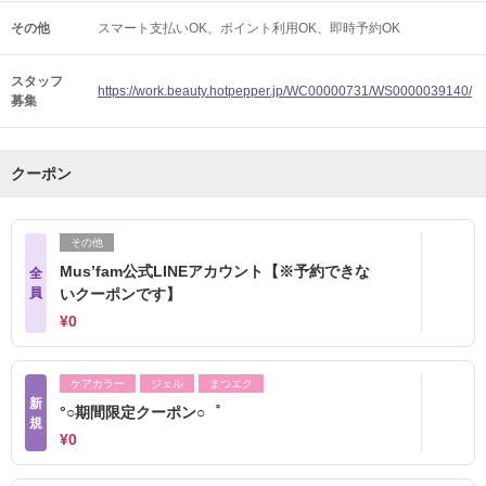
その他
スマート支払いOK
ポイント利用OK
即時予約OK
スタッフ
https://work.beauty.hotpepper.jp/WC00000731/WS0000039140/
募集
クーポン
その他
Mus’fam公式LINEアカウント【※予約できな
全
員
いクーポンです】
¥0
ケアカラー
ジェル
まつエク
新
°○期間限定クーポン○゜
規
¥0