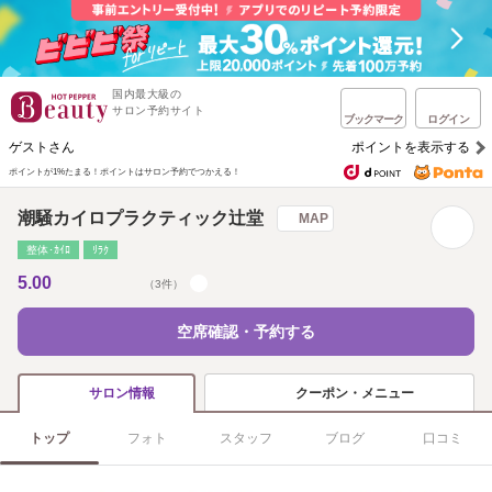
国内最大級の
サロン予約サイト
ブックマーク
ログイン
ゲストさん
ポイントを表示する
ポイントが1%たまる！
ポイントはサロン予約でつかえる！
潮騒カイロプラクティック辻堂
MAP
整体･ｶｲﾛ
ﾘﾗｸ
5.00
（3件）
空席確認・予約する
クーポン・メニュー
サロン情報
トップ
フォト
スタッフ
ブログ
口コミ