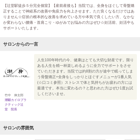
【辻堂駅徒歩５分完全個室】【産前産後も】当院では、全身をほぐして骨盤矯
正することで神経系の改善や免疫力を向上させます。ただ良くなるだけではあ
りません☆症状の根本的な改善を求めている方や本気で良くしたい方、なかな
か変わらない腰痛・首肩こり・ゆがみでお悩みの方はぜひ☆妊活前、妊活中も
サポートいたします。
サロンからの一言
人生100年時代の今、健康はとても大切な財産です。限り
ある人生を精一杯楽しめるように全力でサポートをさせ
ていただきます。当院では約8割の方が途中で眠ってしま
う骨盤矯正+全身をしっかりとほぐすメニューが1番人気
(☆口コミ参照）ストレスで体と気持ちがお疲れの方には
最適です。本当に変わるの？と思われた方はぜひ1度お試
しくださいませ。
竹中 伸太郎
潮騒カイロプラ
クティック辻
堂 院長
サロンの雰囲気