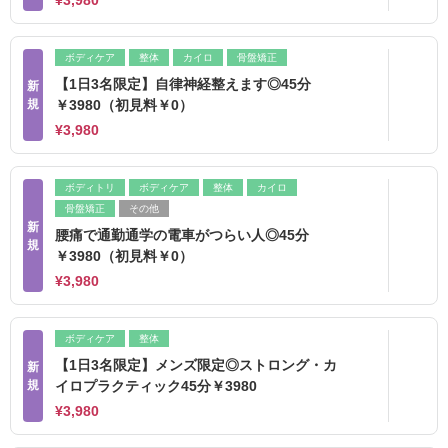
¥3,980
ボディケア
整体
カイロ
骨盤矯正
【1日3名限定】自律神経整えます◎45分
新
規
￥3980（初見料￥0）
¥3,980
ボディトリ
ボディケア
整体
カイロ
骨盤矯正
その他
新
腰痛で通勤通学の電車がつらい人◎45分
規
￥3980（初見料￥0）
¥3,980
ボディケア
整体
【1日3名限定】メンズ限定◎ストロング・カ
新
規
イロプラクティック45分￥3980
¥3,980