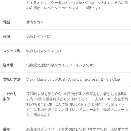
折するとすぐにグータンという火鍋やさんがあります。そのお店
の左側がエレベーターホールです。（4階です）
電話
番号を表示
設備
総数1(ベッド1)
スタッフ数
総数1人(スタッフ1人)
駐車場
治療院の建物の隣がコインパーキングです。
支払い方法
Visa／Mastercard／JCB／American Express／Diners Club
こだわり
夜20時以降も受付OK／当日受付OK／個室あり／駅から徒歩5分
条件
以内／2回目以降特典あり／店頭でのカード支払いOK／完全予約
制／指名予約OK／1人で貸切OK／お子さま同伴可／3席（ベッ
ド）以下の小型サロン／都度払いメニューあり／体験メニューあ
り／回数券あり
備考
患者様のプライベートを大切にしておりますのでお一人様ずつの