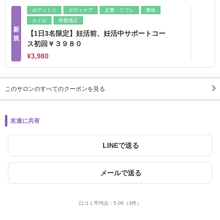
ボディトリ
ボディケア
足裏・リフレ
整体
カイロ
骨盤矯正
新
【1日3名限定】妊活前、妊活中サポートコー
規
ス初回￥３９８０
¥3,980
このサロンのすべてのクーポンを見る
友達に共有
LINEで送る
メールで送る
口コミ平均点：
5.00
（3件）