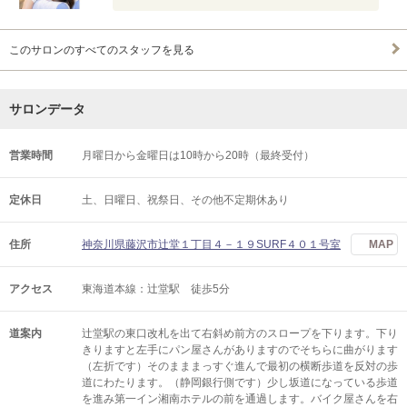
このサロンのすべてのスタッフを見る
サロンデータ
営業時間
月曜日から金曜日は10時から20時（最終受付）
定休日
土、日曜日、祝祭日、その他不定期休あり
住所
神奈川県藤沢市辻堂１丁目４－１９SURF４０１号室
MAP
アクセス
東海道本線：辻堂駅 徒歩5分
道案内
辻堂駅の東口改札を出て右斜め前方のスロープを下ります。下り
きりますと左手にパン屋さんがありますのでそちらに曲がります
（左折です）そのまままっすぐ進んで最初の横断歩道を反対の歩
道にわたります。（静岡銀行側です）少し坂道になっている歩道
を進み第一イン湘南ホテルの前を通過します。バイク屋さんを右