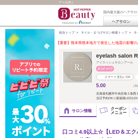
アール(R.)
国内最大級のヘアサロ
ヘアサロン
総合トップ
>
ネイル・まつげサロン検索トップ
>
ネ
【重要】熊本県熊本地方で発生した地震の影響のあ
eyelash salon R
アイラッシュサロンアール
スマート支払いOK
5.00
（5
北海道札幌市中央区南２条西
当日予約OK☆新規様LED12
クーポン
サロン情報
メニュー
口コミ4.9以上☆【LED＆エ