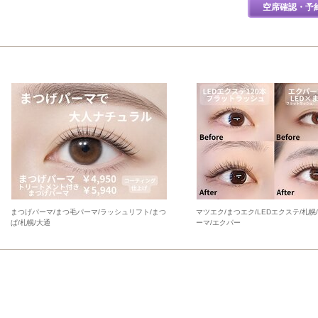
空席確認・予
まつげパーマ/まつ毛パーマ/ラッシュリフト/まつ
マツエク/まつエク/LEDエクステ/札幌
ぱ/札幌/大通
ーマ/エクパー