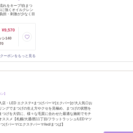
流れをキープ!自まつ
水に強くオイルクレン
負担・刺激が少なく目
¥9,570
シ140
70
クーポンをもっと見る
ロン】
入店・LED エクステ×まつげパーマ[エクパー]が大人気◎お
リングでまつげの生え方やクセを見極め、まつげの状態を
まつげを大切に、様々な毛質に合わせた最適な施術でモチ
ススメ【札幌/大通/西11丁目/フラットラッシュ/LEDマツ
つげパーマ/エクステパーマ/led/まつぱ】