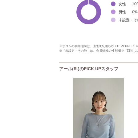
女性
10
男性
0
%
未設定・そ
※サロンの利用傾向は、直近3カ月間のHOT PEPPER 
※「未設定・その他」は、会員情報の性別欄で「回答し
アール(R.)のPICK UPスタッフ