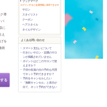
ブックマーク
ログインすると会員情報に保存できます
サロン
エク導
スタイリスト
クーポン
クパ
ヘアスタイル
様に
ネイルデザイン
生え
よくある問い合わせ
つげを
施術
スマート支払いについて
行きたいサロン・近隣のサロ
ンが掲載されていません
ポイントはどこのサロンで使
えますか？
子供や友達の分の予約も代理
でネット予約できますか？
予約をキャンセルしたい
約する
「無断キャンセル」と表示が
出て、ネット予約ができない