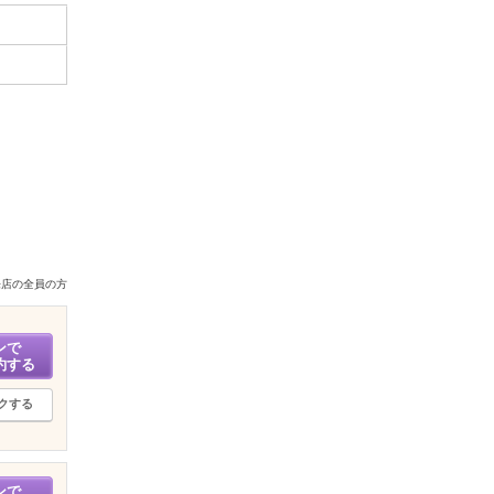
来店の全員の方
ンで
約する
クする
ンで