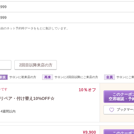
,999
,999
uty経由のネット予約時データをもとに集計しています。
2回目以降来店の方
新規
サロンに初来店の方
再来
サロンに2回目以降にご来店の方
全員
サロンにご
ンです
10％オフ
このクーポ
内リペア・付け替え10%OFF☆
空席確認・予
ブックマー
ら4週間以内
¥9,900
このクーポ