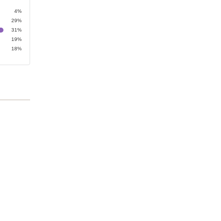
4%
29%
31%
19%
18%