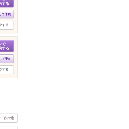
約する
して予約
クする
ンで
約する
して予約
クする
・その他