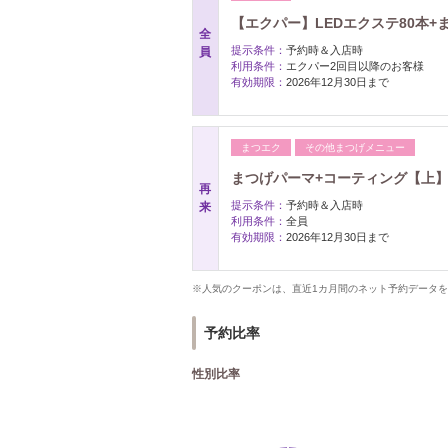
【エクパー】LEDエクステ80本+ま
全
提示条件：
予約時＆入店時
員
利用条件：
エクパー2回目以降のお客様
有効期限：
2026年12月30日まで
まつエク
その他まつげメニュー
まつげパーマ+コーティング【上】￥
再
提示条件：
予約時＆入店時
来
利用条件：
全員
有効期限：
2026年12月30日まで
※人気のクーポンは、直近1カ月間のネット予約データ
予約比率
性別比率