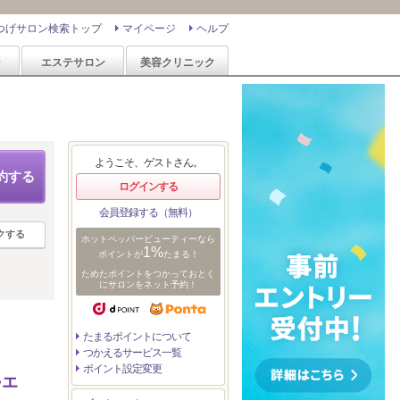
つげサロン検索トップ
マイページ
ヘルプ
ン
エステサロン
美容クリニック
ようこそ、ゲストさん。
約する
ログインする
会員登録する（無料）
クする
ホットペッパービューティーなら
1%
ポイントが
たまる！
ためたポイントをつかっておとく
にサロンをネット予約！
たまるポイントについて
つかえるサービス一覧
ポイント設定変更
>エ