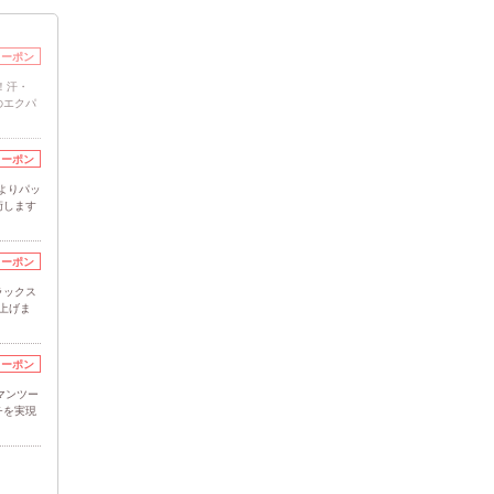
クーポン
！汗・
のエクパ
クーポン
・よりパッ
術します
クーポン
ラックス
上げま
クーポン
マンツー
チを実現