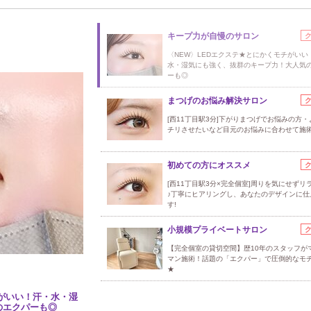
キープ力が自慢のサロン
〈NEW〉LEDエクステ★とにかくモチがいい
水・湿気にも強く、抜群のキープ力！大人気
ーも◎
まつげのお悩み解決サロン
[西11丁目駅3分]下がりまつげでお悩みの方
チリさせたいなど目元のお悩みに合わせて施
初めての方にオススメ
[西11丁目駅3分×完全個室]周りを気にせずリ
♪丁寧にヒアリングし、あなたのデザインに仕
す!
小規模プライベートサロン
【完全個室の貸切空間】歴10年のスタッフが
マン施術！話題の「エクパー」で圧倒的なモ
★
チがいい！汗・水・湿
のエクパーも◎