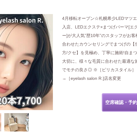
4月移転オープン☆札幌希少LEDマツ
入店、LEDエクステ×まつげパーマ[エ
ー]が大人気”歴10年”のスタッフがお客
合わせたカウンセリングでまつげの【
方/クセ】を見極め、丁寧に施術!自ま
大切に、様々な毛質に合わせた最適な
でモチの良さ◎ ※［ピリカスタイル］
→［eyelash salon R.]店名変更
空席確認・予