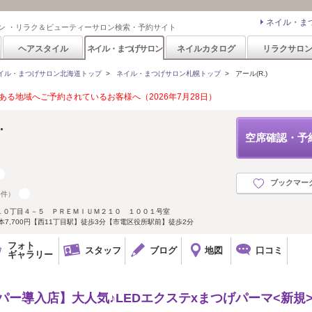
ネイル・ま
ン ・リラク＆ビューティーサロン検索・予約サイト
ヘアスタイル
ネイル・まつげサロン
ネイルカタログ
リラクサロ
イル・まつげサロン北海道トップ
>
ネイル・まつげサロン札幌トップ
>
アール(R.)
る地域へご予約されているお客様へ（2026年7月28日）
.
空席確認・予
ブックマー
0件）
１０丁目４－５ ＰＲＥＭＩＵＭ２１０ １００１号室
0本7,700円【西11丁目駅】徒歩3分【市電区役所駅前】徒歩2分
フォト
スタッフ
ブログ
地図
口コミ
ギャラリー
クパー導入店】大人気♪LEDエクステxまつげパーマ<新規