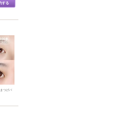
約する
/まつげパ