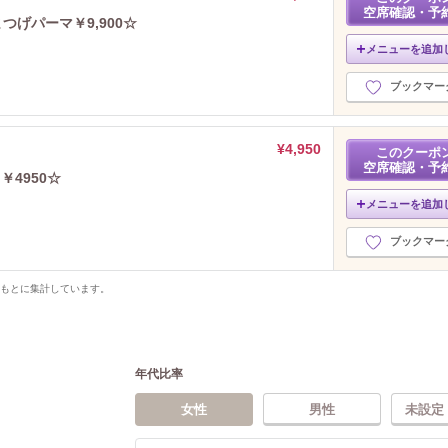
空席確認・予
つげパーマ￥9,900☆
メニューを追加
ブックマー
¥4,950
このクーポ
空席確認・予
4950☆
メニューを追加
ブックマー
をもとに集計しています。
年代比率
女性
男性
未設定