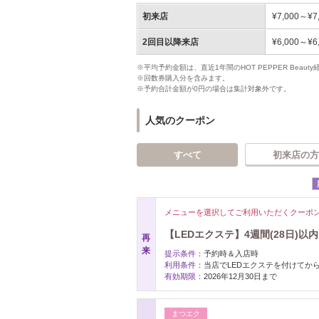
初来店
¥7,000～¥7
2回目以降来店
¥6,000～¥6
※平均予約金額は、直近1年間のHOT PEPPER Bea
※回数券購入分を含みます。
※予約合計金額が0円の場合は集計対象外です。
人気のクーポン
すべて
初来店の方
メニューを選択してご利用いただくクーポ
【LEDエクステ】4週間(28日)以
再
来
提示条件：
予約時＆入店時
利用条件：
当店でLEDエクステを付けてか
有効期限：
2026年12月30日まで
まつエク