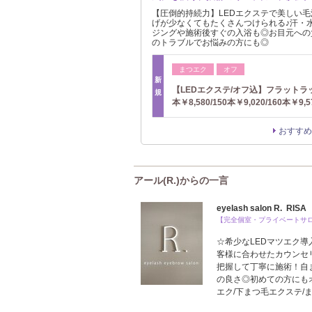
【圧倒的持続力】LEDエクステで美しい毛
げが少なくてもたくさんつけられる♪汗・
ジングや施術後すぐの入浴も◎お目元への
のトラブルでお悩みの方にも◎
まつエク
オフ
新
【LEDエクステ/オフ込】フラットラッ
規
本￥8,580/150本￥9,020/160本￥9,5
おすすめ
アール(R.)からの一言
eyelash salon R. RISA
【完全個室・プライベートサ
☆希少なLEDマツエク導
客様に合わせたカウンセ
把握して丁寧に施術！自
の良さ◎初めての方にもオ
エク/下まつ毛エクステ/ま