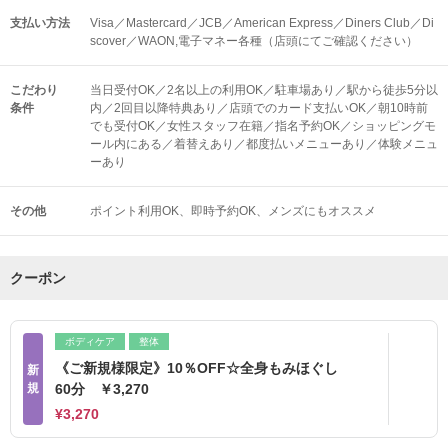
支払い方法
Visa／Mastercard／JCB／American Express／Diners Club／Di
scover／WAON,電子マネー各種（店頭にてご確認ください）
こだわり
当日受付OK／2名以上の利用OK／駐車場あり／駅から徒歩5分以
条件
内／2回目以降特典あり／店頭でのカード支払いOK／朝10時前
でも受付OK／女性スタッフ在籍／指名予約OK／ショッピングモ
ール内にある／着替えあり／都度払いメニューあり／体験メニュ
ーあり
その他
ポイント利用OK
即時予約OK
メンズにもオススメ
クーポン
ボディケア
整体
《ご新規様限定》10％OFF☆全身もみほぐし
新
規
60分 ￥3,270
¥3,270