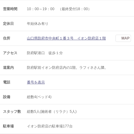
営業時間
10：00～19：00 （最終受付18：00）
定休日
年始休み有り
住所
山口県防府市中央町１番３号 イオン防府店１階
MAP
アクセス
防府駅港口 徒歩１分
道案内
防府駅前イオン防府店内の1階。ラフィネさん隣。
電話
番号を表示
設備
総数4(ベッド4)
スタッフ数
総数5人(施術者（リラク）5人)
駐車場
イオン防府店の駐車場177台