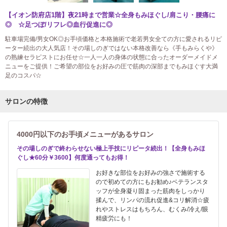
【イオン防府店1階】夜21時まで営業☆全身もみほぐし/肩こり・腰痛に
◎ ☆足つぼ/リフレ◎血行促進に◎
駐車場完備/男女OK◎お手頃価格と本格施術で老若男女全ての方に愛されるリピ
ーター続出の大人気店！その場しのぎではない本格改善なら《手もみらくや》
の熟練セラピストにお任せ☆一人一人の身体の状態に合ったオーダーメイドメ
ニューをご提供！ご希望の部位をお好みの圧で筋肉の深部までもみほぐす大満
足のコスパ☆
サロンの特徴
4000円以下のお手頃メニューがあるサロン
その場しのぎで終わらせない極上手技にリピータ続出！【全身もみほ
ぐし★60分￥3600】何度通ってもお得！
お好きな部位をお好みの強さで施術する
ので初めての方にもお勧め♪ベテランスタ
ッフが全身凝り固まった筋肉をしっかり
揉んで、リンパの流れ促進&コリ解消☆疲
れやストレスはもちろん、むくみ/冷え/眼
精疲労にも！