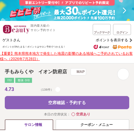
国内最大級の
サロン予約サイト
ブックマーク
ログイン
ゲストさん
ポイントを表示する
ポイントが1%たまる！
ポイントはサロン予約でつかえる！
【重要】熊本県熊本地方で発生した地震の影響のある地域へご予約されているお客
様へ（2026年7月28日）
手もみらくや イオン防府店
MAP
ﾘﾗｸ
整体･ｶｲﾛ
4.73
（138件）
空席確認・予約する
空席あり
本日の空席状況：
◯
クーポン・メニュー
サロン情報