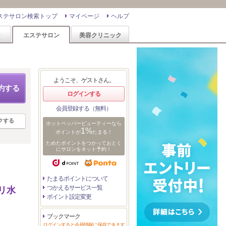
ステサロン検索トップ
マイページ
ヘルプ
ン
エステサロン
美容クリニック
ようこそ、ゲストさん。
約する
ログインする
会員登録する（無料）
クする
ホットペッパービューティーなら
1%
ポイントが
たまる！
ためたポイントをつかっておとく
にサロンをネット予約！
たまるポイントについて
つかえるサービス一覧
リ水
ポイント設定変更
ブックマーク
ログインすると会員情報に保存できます