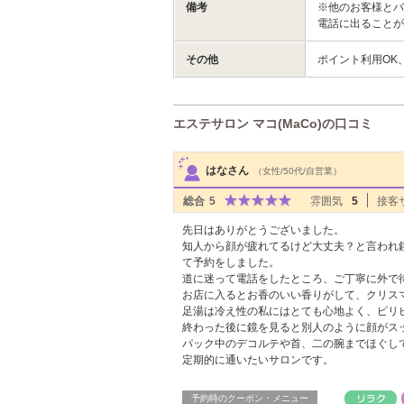
備考
※他のお客様と
電話に出ることが
その他
ポイント利用OK
エステサロン マコ(MaCo)の口コミ
サロンPick Up
はなさん
（女性/50代/自営業）
総合
5
雰囲気
5
接客
先日はありがとうございました。
知人から顔が疲れてるけど大丈夫？と言われ
て予約をしました。
道に迷って電話をしたところ、ご丁寧に外で
お店に入るとお香のいい香りがして、クリス
足湯は冷え性の私にはとても心地よく、ピリ
終わった後に鏡を見ると別人のように顔がス
パック中のデコルテや首、二の腕までほぐし
定期的に通いたいサロンです。
予約時のクーポン・メニュー