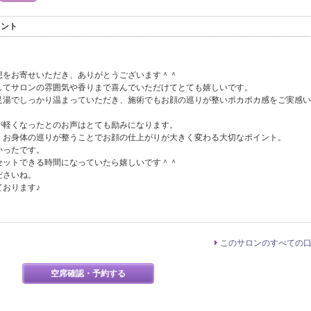
メント
想をお寄せいただき、ありがとうございます＾＾
してサロンの雰囲気や香りまで喜んでいただけてとても嬉しいです。
足湯でしっかり温まっていただき、施術でもお顔の巡りが整いポカポカ感をご実感い
が軽くなったとのお声はとても励みになります。
、お身体の巡りが整うことでお顔の仕上がりが大きく変わる大切なポイント。
かったです。
セットできる時間になっていたら嬉しいです＾＾
ださいね。
おります♪
このサロンのすべての
空席確認・予約する