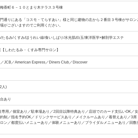
平梅香町６－１０とまり木テラス３号棟
裏門通りにある「コスモ・てらすあい」様と同じ建物の左から２番目３号棟がサロン
車場がございますのでご利用ください。
00しわ/たるみ/くすみ/ほうれい線/食いしばり/水光肌/白玉/東洋医学×解剖学エステ
業【しわたるみ・くすみ専門サロン】
d／JCB／American Express／Diners Club／Discover
2人)
１台あり
性専用／個室あり／駐車場あり／2回目以降特典あり／店頭でのカード支払いOK／
約制／指名予約OK／ドリンクサービスあり／メイクルームあり／着替えあり／3席
サロン／都度払いメニューあり／体験メニューあり／ブライダルメニューあり／回数