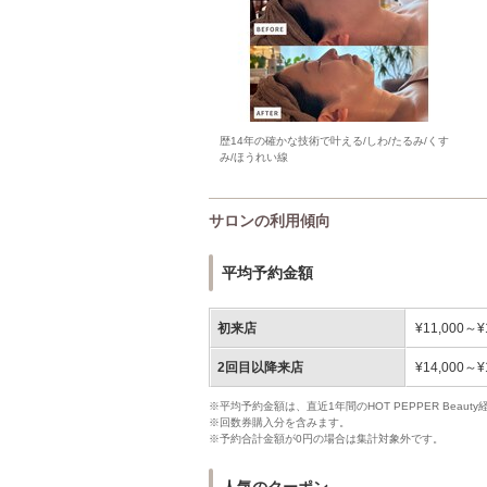
歴14年の確かな技術で叶える/しわ/たるみ/くす
み/ほうれい線
サロンの利用傾向
平均予約金額
初来店
¥11,000～¥
2回目以降来店
¥14,000～¥
※平均予約金額は、直近1年間のHOT PEPPER Bea
※回数券購入分を含みます。
※予約合計金額が0円の場合は集計対象外です。