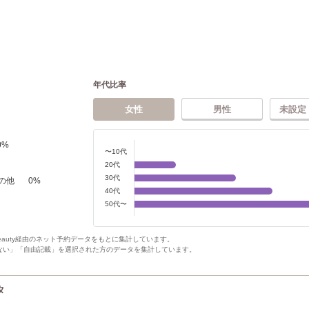
年代比率
女性
男性
未設定
0
%
〜10代
20代
30代
の他
0
%
40代
50代〜
Beauty経由のネット予約データをもとに集計しています。
ない」「自由記載」を選択された方のデータを集計しています。
タ