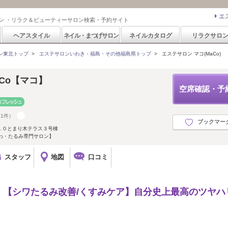
エ
ン ・リラク＆ビューティーサロン検索・予約サイト
ヘアスタイル
ネイル・まつげサロン
ネイルカタログ
リラクサロ
ン東北トップ
>
エステサロンいわき・福島・その他福島県トップ
>
エステサロン マコ(MaCo)
Co【マコ】
空席確認・予
11件）
ブックマー
１０とまり木テラス３号棟
わ・たるみ専門サロン】
スタッフ
地図
口コミ
！【シワたるみ改善/くすみケア】自分史上最高のツヤハ