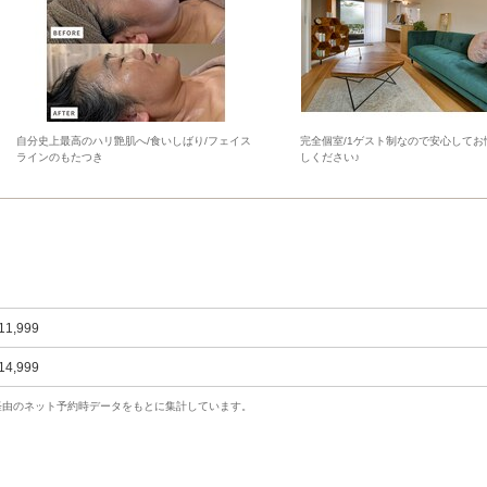
自分史上最高のハリ艶肌へ/食いしばり/フェイス
完全個室/1ゲスト制なので安心してお
ラインのもたつき
しください♪
11,999
14,999
uty経由のネット予約時データをもとに集計しています。