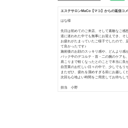
エステサロンMaCo【マコ】からの返信コ
はな様
先日は初めてのご来店、そして素敵なご感
道に迷われた中でも無事にお迎えでき、そ
お疲れがたまっていたご様子でしたので、
て良かったです♪
施術後のお顔のスッキリ感や、どんより感
パック中のデコルテ・首・二の腕のケアも
肩こりまで軽くなったとのことで本当に良
自営業のお忙しい日々の中で、少しでもリ
またぜひ、疲れを溜めすぎる前にお越しく
次回も心地よい時間をご用意してお待ちして
担当 小野