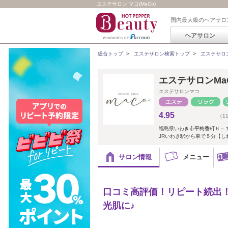
エステサロン マコ(MaCo)
国内最大級のヘアサロ
ヘアサロン
総合トップ
>
エステサロン検索トップ
>
エステサロ
エステサロンMa
エステサロンマコ
4.95
（1
福島県いわき市平梅香町６－
JRいわき駅から車で５分【し
サロン情報
メニュー
口コミ高評価！リピート続出
光肌に♪