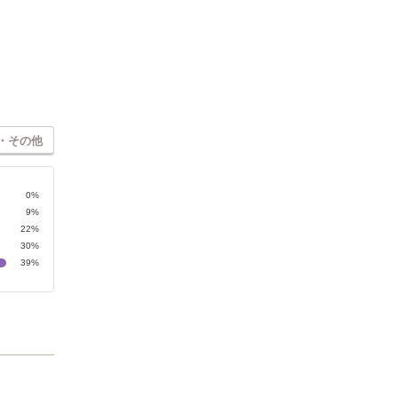
・その他
0%
9%
22%
30%
39%