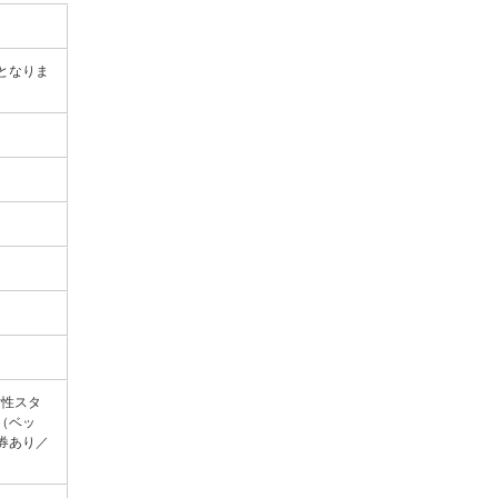
となりま
女性スタ
（ベッ
券あり／