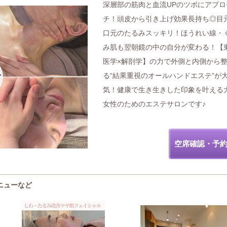
深層部の筋肉と血流UPのツボにアプロ
チ！頭皮から引き上げ効果長持ち◎目
口元のたるみスッキリ！ほうれい線・
み肌も翌朝鏡の中の自分が変わる！【
医学×解剖学】の力で外側と内側から
る“結果重視のオールハンドエステ”が
気！健康で生き生きした印象を叶える
女性のためのエステサロンです♪
空席確認・予
メニューなど