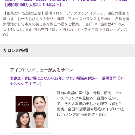
【施術数450万人/口コミ4.5以上】
【創業22年/全国22店舗】眉毛サロン「アナスタシア ミアレ」。独自の理論に
基づき、お一人おひとりの骨格、筋肉、フェイスバランスを見極め、自眉を最
大限活かして本来の美しさが際立つ眉をご提案。 | 当日OK / 施術数450万人・口
コミ4.5以上 / 青山 眉毛専門サロン・眉毛カット・アイブロウサロン・メンズ
OK
サロンの特徴
アイブロウメニューがあるサロン
表参道・青山/眉にこだわり22年。プロが眉悩み解決へ！眉毛専門【ア
ナスタシア ミアレ】
独自の理論に基づき、骨格、筋肉、フェ
イスバランスを見極め、自眉を活かし
て、その人本来の美しさが際立つ眉をご
提案。全国22店展開★眉毛/アイブロウ/ま
ゆげ/メンズ眉毛/表参道・青山