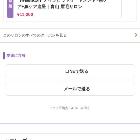
【初回限定】アイブロウトリートメント+額ケ
新
規
ア+鼻ケア進呈｜青山 眉毛サロン
¥11,000
このサロンのすべてのクーポンを見る
友達に共有
LINEで送る
メールで送る
口コミ平均点：
4.74
（43件）