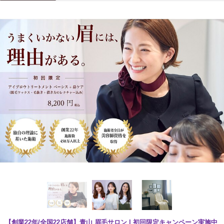
【創業22年/全国22店舗】青山 眉毛サロン | 初回限定キャンペーン実施中