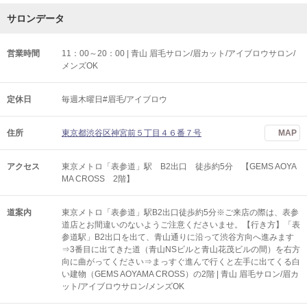
サロンデータ
営業時間
11：00～20：00 | 青山 眉毛サロン/眉カット/アイブロウサロン/
メンズOK
定休日
毎週木曜日#眉毛/アイブロウ
住所
東京都渋谷区神宮前５丁目４６番７号
MAP
アクセス
東京メトロ「表参道」駅 B2出口 徒歩約5分 【GEMS AOYA
MA CROSS 2階】
道案内
東京メトロ「表参道」駅B2出口徒歩約5分※ご来店の際は、表参
道店とお間違いのないようご注意くださいませ。【行き方】「表
参道駅」B2出口を出て、青山通りに沿って渋谷方向へ進みます
⇒3番目に出てきた道（青山NSビルと青山花茂ビルの間）を右方
向に曲がってください⇒まっすぐ進んで行くと左手に出てくる白
い建物（GEMS AOYAMA CROSS）の2階 | 青山 眉毛サロン/眉カ
ット/アイブロウサロン/メンズOK