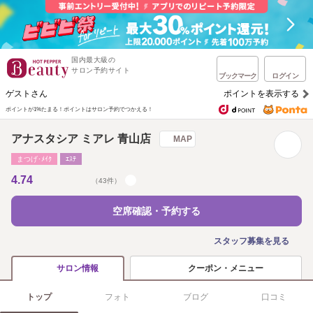
国内最大級の
サロン予約サイト
ブックマーク
ログイン
ゲストさん
ポイントを表示する
ポイントが1%たまる！
ポイントはサロン予約でつかえる！
アナスタシア ミアレ 青山店
MAP
まつげ･ﾒｲｸ
ｴｽﾃ
4.74
（43件）
空席確認・予約する
スタッフ募集を見る
クーポン・メニュー
サロン情報
トップ
フォト
ブログ
口コミ