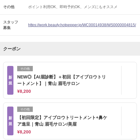
その他
ポイント利用OK
即時予約OK
メンズにもオススメ
スタッフ
https://work.beauty.hotpepper.jp/WC00014938/WS0000004815/
募集
クーポン
その他
NEW◎【AI眉診断】＋初回【アイブロウトリ
新
規
ートメント】｜青山 眉毛サロン
¥8,200
その他
【初回限定】アイブロウトリートメント+鼻ケ
新
規
ア進呈｜青山 眉毛サロン/美眉
¥8,200