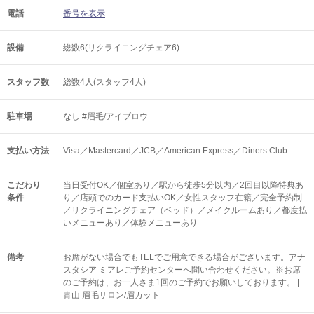
電話
番号を表示
設備
総数6(リクライニングチェア6)
スタッフ数
総数4人(スタッフ4人)
駐車場
なし #眉毛/アイブロウ
支払い方法
Visa／Mastercard／JCB／American Express／Diners Club
こだわり
当日受付OK／個室あり／駅から徒歩5分以内／2回目以降特典あ
条件
り／店頭でのカード支払いOK／女性スタッフ在籍／完全予約制
／リクライニングチェア（ベッド）／メイクルームあり／都度払
いメニューあり／体験メニューあり
備考
お席がない場合でもTELでご用意できる場合がございます。アナ
スタシア ミアレご予約センターへ問い合わせください。※お席
のご予約は、お一人さま1回のご予約でお願いしております。 |
青山 眉毛サロン/眉カット