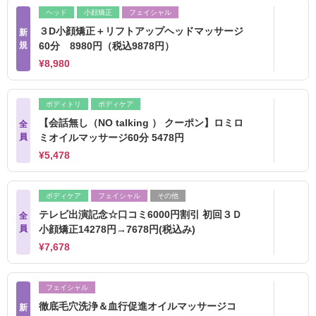
ヘッド
小顔矯正
フェイシャル
３D小顔矯正＋リフトアップヘッドマッサージ
新
規
60分 8980円（税込9878円）
¥8,980
ボディトリ
ボディケア
【会話無し（NO talking ） クーポン】ロミロ
全
員
ミオイルマッサージ60分 5478円
¥5,478
ボディケア
フェイシャル
その他
テレビ出演記念☆口コミ6000円割引 初回３Ｄ
全
員
小顔矯正14278円→7678円(税込み)
¥7,678
フェイシャル
徹底毛穴洗浄＆血行促進オイルマッサージコ
新