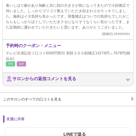
食いしばり癖があり加齢と共に顔の大きさが気になってきたので小顔矯正で
伺いました。しっかりゴリゴリ整えていただき顔まわりがスッキリしまし
た。施術はイタ気持ち良かったです。骨盤矯正はついでの気持ちでしたがこ
ちらもしっかりほぐしていただきクセになりそうなくらい良かったです。ま
た定期的に通わせていただきたいと思います。ありがとうございました。
[投稿日] 2026/03/01
予約時のクーポン・メニュー
テレビ出演記念☆口コミ6000円割引 初回３Ｄ小顔矯正14278円→7678円(税
込み)
ﾘﾗｸ
ｴｽﾃ
サロンからの返信コメントを見る
このサロンのすべての口コミを見る
友達に共有
LINEで送る