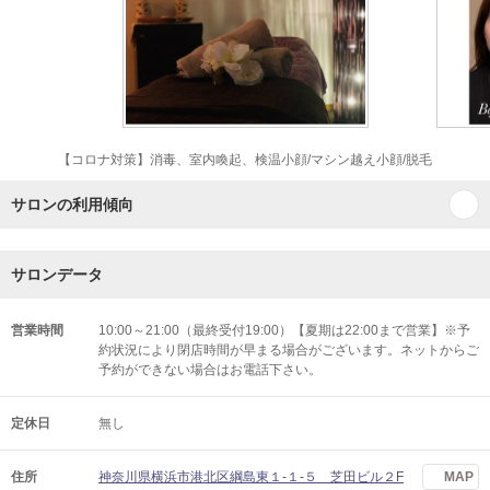
【コロナ対策】消毒、室内喚起、検温小顔/マシン越え小顔/脱毛
サロンの利用傾向
サロンデータ
営業時間
10:00～21:00（最終受付19:00）【夏期は22:00まで営業】※予
約状況により閉店時間が早まる場合がございます。ネットからご
予約ができない場合はお電話下さい。
定休日
無し
住所
神奈川県横浜市港北区綱島東１-１-５ 芝田ビル２F
MAP