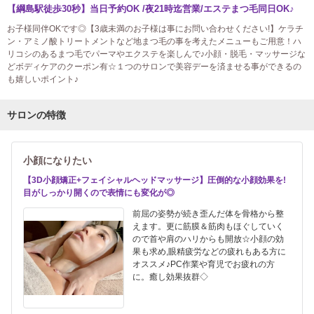
【綱島駅徒歩30秒】当日予約OK /夜21時迄営業/エステまつ毛同日OK♪
お子様同伴OKです◎【3歳未満のお子様は事にお問い合わせください!】ケラチ
ン・アミノ酸トリートメントなど地まつ毛の事を考えたメニューもご用意！ハ
リコシのあるまつ毛でパーマやエクステを楽しんで♪小顔・脱毛・マッサージな
どボディケアのクーポン有☆１つのサロンで美容デーを済ませる事ができるの
も嬉しいポイント♪
サロンの特徴
小顔になりたい
【3D小顔矯正+フェイシャルヘッドマッサージ】圧倒的な小顔効果を!
目がしっかり開くので表情にも変化が◎
前屈の姿勢が続き歪んだ体を骨格から整
えます。更に筋膜＆筋肉もほぐしていく
ので首や肩のハリからも開放☆小顔の効
果も求め,眼精疲労などの疲れもある方に
オススメ♪PC作業や育児でお疲れの方
に。癒し効果抜群◇