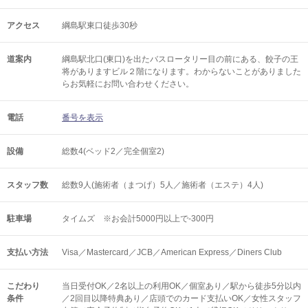
アクセス
綱島駅東口徒歩30秒
道案内
綱島駅北口(東口)を出たバスロータリー目の前にある、餃子の王
将がありますビル２階になります。わからないことがありました
らお気軽にお問い合わせください。
電話
番号を表示
設備
総数4(ベッド2／完全個室2)
スタッフ数
総数9人(施術者（まつげ）5人／施術者（エステ）4人)
駐車場
タイムズ ※お会計5000円以上で-300円
支払い方法
Visa／Mastercard／JCB／American Express／Diners Club
こだわり
当日受付OK／2名以上の利用OK／個室あり／駅から徒歩5分以内
条件
／2回目以降特典あり／店頭でのカード支払いOK／女性スタッフ