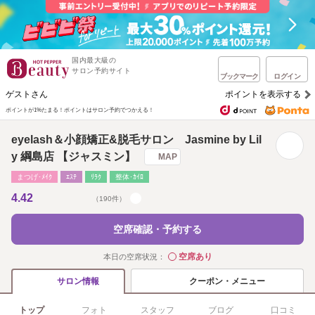
国内最大級の
サロン予約サイト
ブックマーク
ログイン
ゲストさん
ポイントを表示する
ポイントが1%たまる！
ポイントはサロン予約でつかえる！
eyelash＆小顔矯正&脱毛サロン Jasmine by Lil
y 綱島店 【ジャスミン】
MAP
まつげ･ﾒｲｸ
ｴｽﾃ
ﾘﾗｸ
整体･ｶｲﾛ
4.42
（190件）
空席確認・予約する
空席あり
本日の空席状況：
◯
クーポン・メニュー
サロン情報
トップ
フォト
スタッフ
ブログ
口コミ