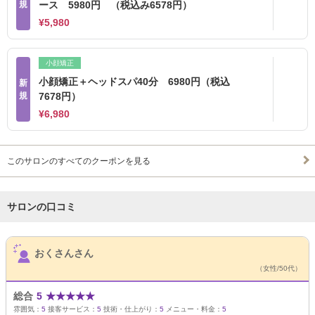
規
ース 5980円 （税込み6578円）
¥5,980
小顔矯正
小顔矯正＋ヘッドスパ40分 6980円（税込
新
規
7678円）
¥6,980
このサロンのすべてのクーポンを見る
サロンの口コミ
サロンPick Up
おくさんさん
（女性/50代）
総合
5
★
★
★
★
★
雰囲気：
5
接客サービス：
5
技術・仕上がり：
5
メニュー・料金：
5