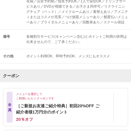
在籍／完全予約制／指名予約OK／1人で貸切OK／ドリンクサー
ビスあり／DVDが視聴できる／お子さま同伴可／リクライニン
グチェア（ベッド）／メイクルームあり／着替えあり／アメニテ
ィまたはコスメが充実／つけ放題メニューあり／都度払いメニュ
ーあり／ブライダルメニューあり／回数券あり／スクール併設
備考
各種割引サービス(キャンペーン含む)とポイントご利用の併用は
出来ませんので、ご了承ください。
その他
ポイント利用OK
即時予約OK
メンズにもオススメ
クーポン
メニューを選択して
ご利用いただくクーポンです
全
［ご新規お友達ご紹介特典］初回20%OFF ご
員
紹介者様1万円分のポイント
20％オフ