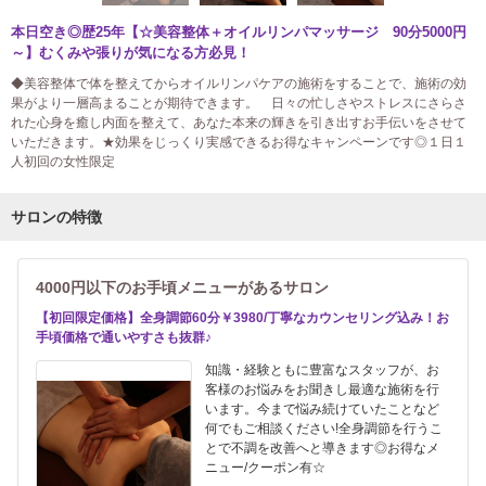
本日空き◎歴25年【☆美容整体＋オイルリンパマッサージ 90分5000円
～】むくみや張りが気になる方必見！
◆美容整体で体を整えてからオイルリンパケアの施術をすることで、施術の効
果がより一層高まることが期待できます。 日々の忙しさやストレスにさらさ
れた心身を癒し内面を整えて、あなた本来の輝きを引き出すお手伝いをさせて
いただきます。★効果をじっくり実感できるお得なキャンペーンです◎１日１
人初回の女性限定
サロンの特徴
4000円以下のお手頃メニューがあるサロン
【初回限定価格】全身調節60分￥3980/丁寧なカウンセリング込み！お
手頃価格で通いやすさも抜群♪
知識・経験ともに豊富なスタッフが、お
客様のお悩みをお聞きし最適な施術を行
います。今まで悩み続けていたことなど
何でもご相談ください!全身調節を行うこ
とで不調を改善へと導きます◎お得なメ
ニュー/クーポン有☆