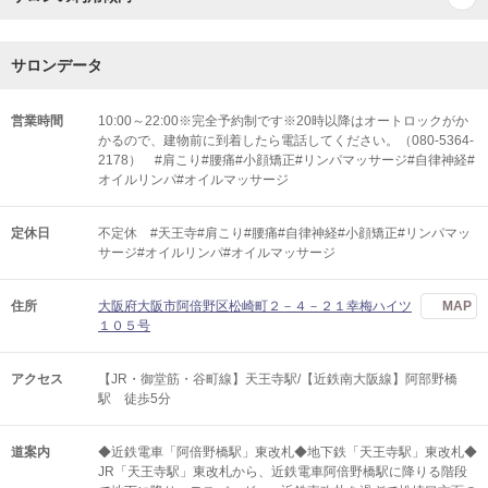
サロンデータ
営業時間
10:00～22:00※完全予約制です※20時以降はオートロックがか
かるので、建物前に到着したら電話してください。（080-5364-
2178） #肩こり#腰痛#小顔矯正#リンパマッサージ#自律神経#
オイルリンパ#オイルマッサージ
定休日
不定休 #天王寺#肩こり#腰痛#自律神経#小顔矯正#リンパマッ
サージ#オイルリンパ#オイルマッサージ
住所
大阪府大阪市阿倍野区松崎町２－４－２１幸梅ハイツ
MAP
１０５号
アクセス
【JR・御堂筋・谷町線】天王寺駅/【近鉄南大阪線】阿部野橋
駅 徒歩5分
道案内
◆近鉄電車「阿倍野橋駅」東改札◆地下鉄「天王寺駅」東改札◆
JR「天王寺駅」東改札から、近鉄電車阿倍野橋駅に降りる階段