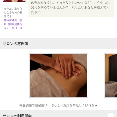
の歪みをなくし、すっきりとしたい」など、もう少しの
変化を求めていませんか？ なりたいあなたを教えてく
なりたいあなた
ださい！
になるための整
体です
整体院巡庵 院
長（国家資格所
有）：柳川 淳
サロンの雰囲気
内臓調整で便秘解消！ぽっこりお腹を撃退しくびれを★
サロンの利用傾向