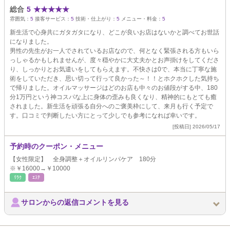
総合
5
★
★
★
★
★
雰囲気：
5
接客サービス：
5
技術・仕上がり：
5
メニュー・料金：
5
新生活で心身共にガタガタになり、どこが良いお店はないかと調べてお世話
になりました。
男性の先生がお一人でされているお店なので、何となく緊張される方もいら
っしゃるかもしれませんが、度々穏やかに大丈夫かとお声掛けをしてくださ
り、しっかりとお気遣いをしてもらえます。不快さは0で、本当に丁寧な施
術をしていただき、思い切って行って良かった～！！とホクホクした気持ち
で帰りました。オイルマッサージはどのお店も中々のお値段がする中、180
分1万円という神コスパな上に身体の歪みも良くなり、精神的にもとても癒
されました。新生活を頑張る自分へのご褒美枠にして、来月も行く予定で
す。口コミで判断したい方にとって少しでも参考になれば幸いです。
[投稿日] 2026/05/17
予約時のクーポン・メニュー
【女性限定】 全身調整＋オイルリンパケア 180分
※￥16000→￥10000
ﾘﾗｸ
ｴｽﾃ
サロンからの返信コメントを見る