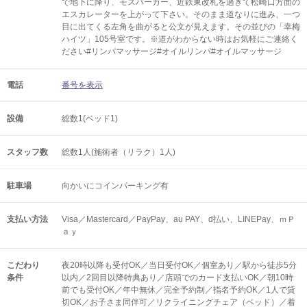
で地下に降り、モスバーガー、近鉄東改札を過ぎて松崎口方面の
エスカレーターを上がって下さい。そのまま道なりに進み、一つ
目に出てくる左角を曲がると公文が見えます。その並びの「幸梅
ハイツ」105号室です。※道がわからない時はお気軽にご連絡く
ださい#リンパマッサージ#オイルリンパ#オイルマッサージ
電話
番号を表示
設備
総数1(ベッド1)
スタッフ数
総数1人(施術者（リラク）1人)
駐車場
向かいにコインパーキング有
支払い方法
Visa／Mastercard／PayPay、au PAY、d払い、LINEPay、ｍＰ
ａｙ
こだわり
夜20時以降も受付OK／当日受付OK／個室あり／駅から徒歩5分
条件
以内／2回目以降特典あり／店頭でのカード支払いOK／朝10時
前でも受付OK／年中無休／完全予約制／指名予約OK／1人で貸
切OK／お子さま同伴可／リクライニングチェア（ベッド）／着