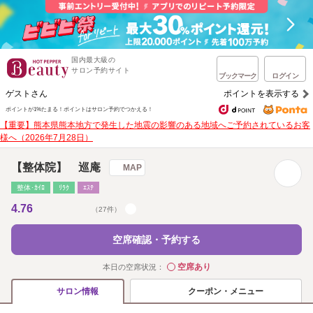
国内最大級の
サロン予約サイト
ブックマーク
ログイン
ゲストさん
ポイントを表示する
ポイントが1%たまる！
ポイントはサロン予約でつかえる！
【重要】熊本県熊本地方で発生した地震の影響のある地域へご予約されているお客
様へ（2026年7月28日）
【整体院】 巡庵
MAP
整体･ｶｲﾛ
ﾘﾗｸ
ｴｽﾃ
4.76
（27件）
空席確認・予約する
空席あり
本日の空席状況：
◯
クーポン・メニュー
サロン情報