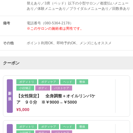
替えあり／3席（ベッド）以下の小型サロン／都度払いメニュー
あり／体験メニューあり／ブライダルメニューあり／回数券あり
備考
電話番号（080-5364-2178）
※このサロンの施術者は男性です。
その他
ポイント利用OK
即時予約OK
メンズにもオススメ
クーポン
ボディトリ
ボディケア
ヘッド
整体
小顔矯正
ボディ
バストケア
新
【女性限定】 全身調整＋オイルリンパケ
規
ア ９０分 ※￥9000→￥5000
¥5,000
ボディトリ
ボディケア
ヘッド
整体
小顔矯正
ボディ
バストケア