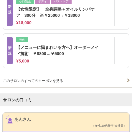
小顔矯正
ボディ
バストケア
新
【女性限定】 全身調整＋オイルリンパケ
規
ア 300分 ※￥25000→￥18000
¥18,000
整体
【メニューに悩まれいる方へ】オーダーメイ
新
規
ド施術 ￥8800→￥5000
¥5,000
このサロンのすべてのクーポンを見る
サロンの口コミ
サロンPick Up
あんさん
（女性/20代後半/会社員）