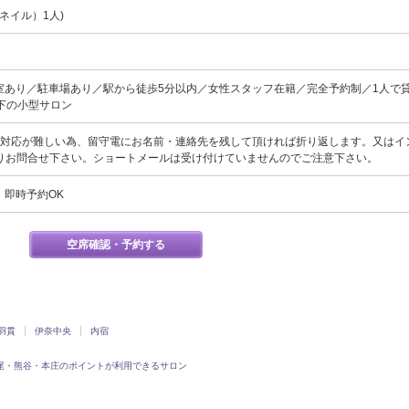
ネイル）1人)
室あり／駐車場あり／駅から徒歩5分以内／女性スタッフ在籍／完全予約制／1人で貸
下の小型サロン
の対応が難しい為、留守電にお名前・連絡先を残して頂ければ折り返します。又はイ
へDMよりお問合せ下さい。ショートメールは受け付けていませんのでご注意下さい。
、即時予約OK
空席確認・予約する
羽貫
伊奈中央
内宿
尾・熊谷・本庄のポイントが利用できるサロン