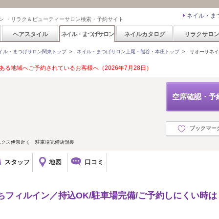
ネイル・ま
ン ・リラク＆ビューティーサロン検索・予約サイト
ヘアスタイル
ネイル・まつげサロン
ネイルカタログ
リラクサロ
イル・まつげサロン関東トップ
>
ネイル・まつげサロン上尾・熊谷・本庄トップ
>
リオーサネイル(R
る地域へご予約されているお客様へ（2026年7月28日）
空席確認・予
ブックマー
ニクス伊奈近く 駐車場完備店舗裏
スタッフ
地図
口コミ
ちフィルイン／持込OK/駐車場完備/ご予約しにくい時は