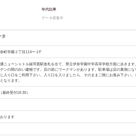
年代比率
データ収集中
ータ
奈町学園２丁目114ー２F
交通ニューシャトル線羽貫駅改札を出て、県立伊奈学園中学高等学校方面に歩きます
ーデンの間の白い建物です。店の前にワークマンがあります。駐車場は店の裏側にな
同じ入り口をご利用下さい。入り口を入りましたら、そのまま二階にお進み下さい。
用となります。
0（最終受付16:30）
ております