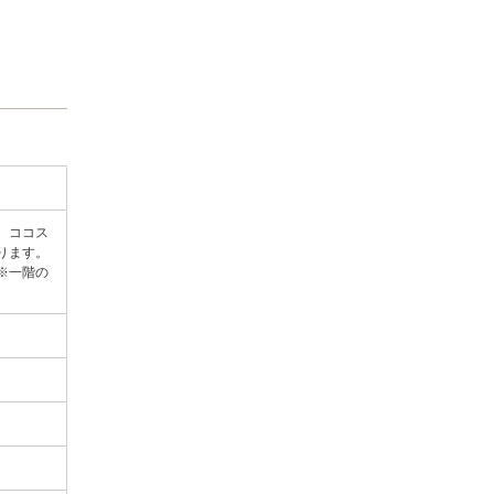
。ココス
ります。
※一階の