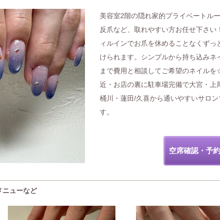
美容室2階の隠れ家的プライベートル
反爪など、取れやすい方お任せ下さい
ィルインでお爪を休めることなくずっ
けられます。シンプルから持ち込みネ
まで費用と相談してご希望のネイルを
近・お店の裏に駐車場完備で大宮・上
桶川・蓮田/久喜から通いやすいサロン
す。
空席確認・予
・メニューなど