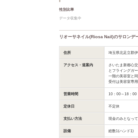
性別比率
データ収集中
リオーサネイル(Riosa Nail)のサロンデ
住所
埼玉県北足立郡伊
アクセス・道案内
さいたま新都心
とフライングガ
一階の美容室と
受付は美容室専
営業時間
10：00～18：0
定休日
不定休
支払い方法
現金のみとなっ
設備
総数1(ハンド1)