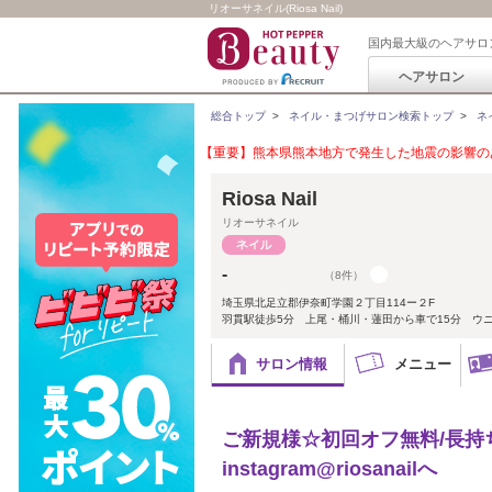
リオーサネイル(Riosa Nail)
国内最大級のヘアサロ
ヘアサロン
総合トップ
>
ネイル・まつげサロン検索トップ
>
ネ
【重要】熊本県熊本地方で発生した地震の影響のあ
Riosa Nail
リオーサネイル
-
（8件）
埼玉県北足立郡伊奈町学園２丁目114ー２F
羽貫駅徒歩5分 上尾・桶川・蓮田から車で15分 ウ
サロン情報
メニュー
ご新規様☆初回オフ無料/長持
instagram@riosanailへ